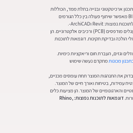
תכנון ארכיטקטוני ובנייה בתלת ממד, הכוללות
גם מידע על חומרים, עלויות, לוחות זמנים ומאפיינים הנדסיים. BIM מאפשר שיתוף פעולה בין כלל הגורמים
 Revit וArchiCAD-.
– מערכות ייעודיות לתכנון מעגלים מודפסים (PCB) ורכיבים אלקטרוניים. הן
י הולכה ובדיקת תקינות. דוגמאות לתוכנות
לים וגזים, העברת חום וריאקציות כימיות.
תכנון מכונות
מתקדם נעשה שימוש
וק את התנהגות המוצר תחת עומסים מכניים,
יח עמידות, בטיחות ואורך חיים של המוצר.
 והארגונומיים של המוצר. הן מציעות כלים
רות.
דוגמאות לתוכנות נפוצות:
Rhino,