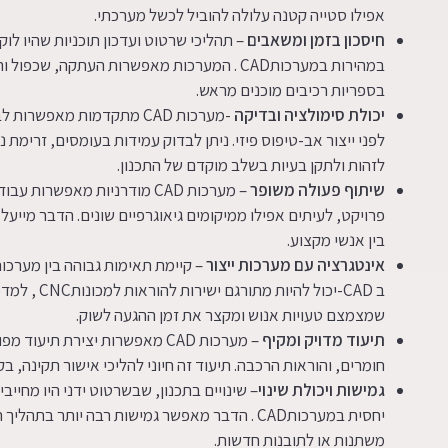
אפילו סטייה קטנה עלולה להוביל לכשל מערכתי.
חיסכון בזמן ומשאבים
– תהליכי שרטוט ועדכון תוכניות שהיו לו
במהירות במערכותCAD . המערכות מאפשרות העתקה,
בספריות רכיבים מוכנים מראש.
יכולת סימולציה ובדיקה
-מערכות CAD מתקדמות מאפש
לפני ייצור אב-טיפוס פיזי. ניתן לבדוק עמידות בעומסים, זרימת
לזהות ולתקן בעיות בשלב מוקדם של התכנון.
שיתוף פעולה משופר
– מערכות CAD מודרניות מאפש
פרויקט, לעיתים אפילו ממיקומים גיאוגרפיים שונים. הדבר מייעל
בין אנשי מקצוע.
אינטגרציה עם מערכות ייצור
ב CAD-יכול ל
שמצמצם טעויות אנוש ומקצר את זמן ההגעה לשוק.
תיעוד מדויק ומקיף
– מערכות CAD מאפשרות יצירת תי
חומרים, והוראות הרכבה. תיעוד זה חיוני להליכי אישור תקינה, ב
גמישות ויכולת שינוי
– שינויים בתכנון, שבשרטוט ידני היו מחי
יחסית במערכותCAD . הדבר מאפשר גמישות רבה יותר 
משתנות או לתובנות חדשות.