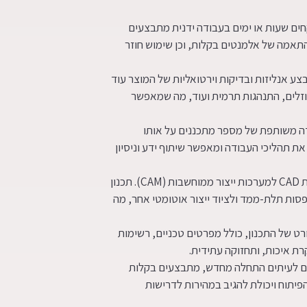
קחים שעות או ימים בעבודה ידנית מתבצעים
 שכפול והתאמה של אלמנטים בקלות, וכן שימוש חוזר
רות לבצע אנליזות ובדיקות וירטואליות של המוצר עוד
 נוזלים, התנהגות תרמית ועוד, מה שמאפשר
רות עבודה משותפת של מספר מתכננים על אותו
 את תהליכי העבודה ומאפשר שיתוף ידע וניסיון
– קיימת תאימות גבוהה בין מערכות CAD למערכות ייצור ממוחשבות (CAM). תכנון
היות מתורגם ישירות להוראות למכונותCNC , למדפסות תלת-ממד ולציוד ייצור אוטומטי אחר, מה
עוד מפורט של התכנון, כולל מפרטים טכניים, רשימות
קרת איכות, ותחזוקה עתידית.
יבים לעיתים התחלה מחדש, מתבצעים בקלות
בתהליך הפיתוח ויכולת להגיב במהירות לדרישות