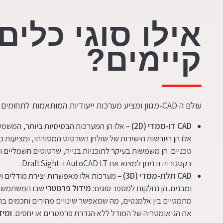
אילו סוגי כלים
קיימים?
עולם ה CAD-מגוון ומציע מערכות ייעודיות המותאמות לתחומים שונים:
CAD
דו-ממדי
(2D)
– אלו הן המערכות הבסיסיות ביותר, המשמש
אלו הן היורשות הישירות של שולחן השרטוט המסורתי, ומציעות כ
טכניים. הן משמשות בעיקר לתוכניות בנייה, שרטוטים חשמליים ומ
בקטגוריה זו ניתן למצוא את AutoCAD LT ו-DraftSight.
CAD
תלת-ממדי
(3D)
– מערכות אלו מאפשרות יצירת מודלים ו
ומבנים. הן נחלקות למספר סוגים:
מידול פרמטרי
שבו המשתמש יו
מתמטיים בין אלמנטים, מה שמאפשר שינויים מהירים וחכמים בתכ
את הגיאומטריה של המודל ללא הגדרת פרמטרים או יחסים.
ומיד