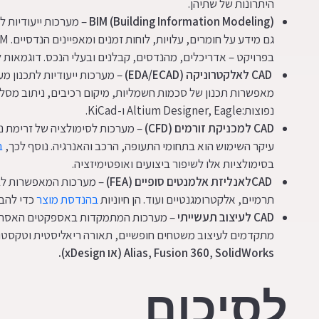
היתרונות של שתיהן.
BIM (Building Information Modeling)
– מערכות ייעודיות ל
בפרויקט – אדריכלים, מהנדסים, קבלנים ובעלי הנכס. דוגמאות לתוכנות נפוצות:
CAD
לאלקטרוניקה
(EDA/ECAD)
מאפשרות תכנון של סכמות חשמליות, מיקום רכיבים, ניתוב מסלול
נפוצות:Altium Designer, Eagle ו-KiCad.
CAD
למכניקת זורמים
(CFD)
– מערכות לסימולציה של זרימת נוז
עיקר השימוש הוא בתחומי התעופה, הרכב והאנרגיה. נוסף לכך,
ב
בסימולציות אלו לשיפור ביצועים ואופטימיזציה.
CAD
לאנליזת אלמנטים סופיים
(FEA)
– מערכות המאפשרות לבד
תרמיים, אלקטרומגנטיים ועוד. הן חיוניות
בהנדסת מוצר
כדי להבט
CAD
לעיצוב תעשייתי
– מערכות המתמקדות באספקטים האסתטיים
מתקדמים לעיצוב משטחים חופשיים, תאורה ריאליסטית וטקסטו
Alias, Fusion 360, SolidWorks
(או
xDesign
).
לסיכום