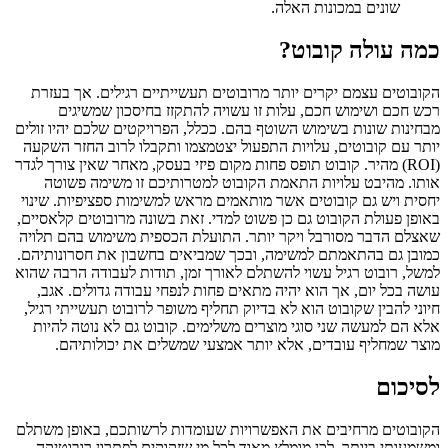
שונים במכונות האלה.
כמה עולה קובוט?
הקובוטים עצמם יקרים יותר מרובוטים תעשייתיים רגילים. אך בעזרת
רכש חכם ושימוש חכם, עלות זו עשויה להתקזז בחיסכון שמשיגים
מבחינות שונות בשימוש השוטף בהם. ככלל, הפרויקטים שלכם יהיו זולים
יותר עם קובוטים, עלויות התפעול יצטמצמו ותקבלו לרוב החזר השקעה
(ROI) מהיר. קובוט תופס פחות מקום פיזי בעסק, מאחר שאין צורך לגדר
אותו. מהיבט עלויות התאמת הקובוט למטרותיכם זו משימה פשוטה
יחסית ויש גם קובוטים אשר מותאמים מראש למשימות ספציפיות. שינוי
באופן פעולת הקובוט גם כן פשוט למדי. זאת בשונה מרובוטים קלאסיים,
שאצלם הדבר מסורבל ויקר יותר. התועלת הכספית משימוש בהם תלויה
כמובן גם בהתאמתם למשימה, ובכך שמביאים בחשבון את חסרונותיהם.
למשל, רובוט רגיל עשוי להשתלם לאורך זמן, תודות לעבודה הרבה שהוא
עושה בכל יום, אך הוא יהיה מתאים פחות לנפחי עבודה גדולים. אגב,
חיוני להבין שקובוט הוא לא בדיוק תחליף משופר לרובוט תעשייתי רגיל,
אלא הם למעשה שני סוגי מוצרים משלימים. קובוט גם לא נוטה להיות
מוצר שמחליף עובדים, אלא יותר אמצעי שמשלים את יכולותיהם.
לסיכום
הקובוטים מרחיבים את האפשרויות שעומדות לרשותכם, באופן משתלם
ומשמעותי ביותר. לכן מומלץ מאוד לכל מי שזקוקים לפתרון רובוטיקה