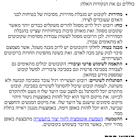
כוללים גם את הנקודות האלה:
מהירות
: לקובוט יש מגבלת מהירות, מסיבות של בטיחות לבני
האדם שעובדים לצידו.
כוח:
רובוט רגיל לרוב מסוגל להרים משקלים כבדים יותר מאשר
שקובוט מסוגל. זאת מאותן סיבות בטיחותיות שציינו בהגבלת
המהירות. לכן הרובוט מסוגל לעשות עבודות מסוימות שקובוטים
לא מתאימים עבורן.
מבנה בטוח
: לחלקי הקובוטים יש לרוב מבנה מעוגל, אשר מצמצם
סיכוי לנזק עקב מכה לאדם. זאת בשונה מהפינות החדות ברובוטים
תעשייתיים.
התאמה לשימוש פרטי וציבורי
: הקובוטים יכולים מתאימים גם
לעבודה בסביבה פרטית וגם בסביבה ציבורית. למשל קובוט
שמספק מידע במוזאון.
הסתגלות לשינויים
: רובוט תעשייתי רגיל עובד בסביבה קבועה ולא
משתנה, לעומת קובוט שיכול להסתגל לשינויים בסביבה. קובוט
מתקדם יוכל להסתגל גם למצב שבו היעד שלו זז מעט ולהתקדם
לכיוונו. את מיקום היעד הוא יכול לזהות באמצעות ניטור וזיהוי
מיקום סימונים שישנם על היעד שלו. את מיקום המגשים והחפצים
שביעד, הוא יוכל לזהות באופן דומה, באמצעות מנגנון ראייה בתלת
ממד.
ההטמעה
:
הטמעת אוטומציה לקווי יצור בתעשייה
מתבצעת באופן
מהיר יותר, כאשר מדובר בשימוש בקובוטים.