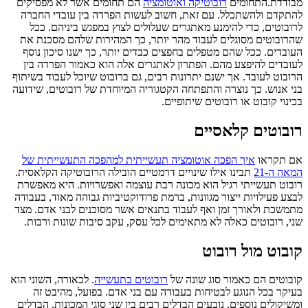
מבודדת.התחומים
רובוטיקה ואוטומציה
הם תחומים אשר לא מפסיקים
להתקדם ולהשתכלל. עם זאת, חשוב לעשות הפרדה בין עובדי החברה
לרובוטים, כדי להימנע מאתגרים שעלולים לצוץ במפגש ביניהם. ככל
שהרובוטים מסוגלים לעבוד מהר יותר, כך המהירות שלהם מסכנת את
העובדים. ככל שהם מטפלים בחפצים כבדים יותר, כך ישנו סיכון נוסף
לעובדים להיפצע מהם. הפתרון לאתגרים אלה הוא כאמור הפרדה בין
הרובוט לעובד. אך ישנם יתרונות רבים, גם ברובוט שיוכל לעבוד בשיתוף
בני אנוש. כך נוצרה והתפתחה הקטגוריה המיוחדת של רובוטים, שידועה
בכינוי קובוט או רובוטים שיתופיים.
רובוטים קלאסיים
אם תקראו
איך הפכה אוטומציה תעשייתית למהפכה התעשייתית של
המאה ה-21
תבינו אילו שינויים דרמטיים הובילה הרובוטיקה הקלאסית.
רובוט תעשייתי רגיל הוא מכונה רבת עוצמה ואפשרויות. היא מאפשרת
לבצע פעילויות ייצור מגוונות, ברמת פרודוקטיביות גבוהה מאוד, בעבודה
מתמשכת ולאורך זמן ואף לעבוד בתנאים אשר מסוכנים לבני אדם. מצד
שני, רובוטים כאלה לא מתאימים לכל עסק, עקב סיבות שונות ורבות.
קובוט מול רובוט
קובוטים הם כאמור סוג שונה של
רובוטים בתעשייה
. לכאורה, השוני הוא
בעיקר בכל הנוגע לבטיחות בעבודה עם בני אדם. בפועל, מהיבט זה
ומשיקולים נוספים, נובעים הבדלים רבים בין שני סוגי המכונות. הבדלים