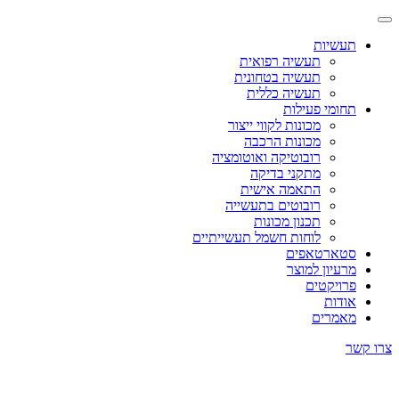
תעשיות
תעשיה רפואית
תעשיה בטחונית
תעשיה כללית
תחומי פעילות
מכונות לקווי ייצור
מכונות הרכבה
רובוטיקה ואוטומציה
מתקני בדיקה
התאמה אישית
רובוטים בתעשייה
תכנון מכונות
לוחות חשמל תעשייתיים
סטארטאפים
מרעיון למוצר
פרויקטים
אודות
מאמרים
צרו קשר