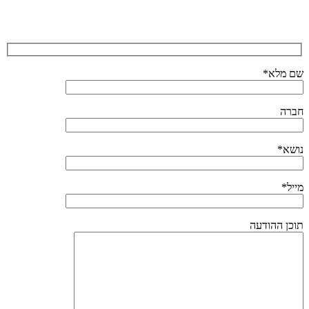
שם מלא*
חברה
נושא*
מייל*
תוכן ההודעה