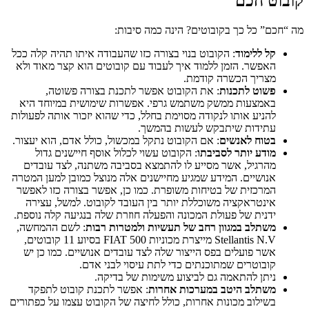
קובוט חכם
מה “חכם” כל כך בקובוטים? הינה כמה סיבות:
קל ללימוד
: הקובוט בנוי בצורה כזו שהעבודה איתו תהיה קלה ככל
האפשר. הזמן ללמוד איך לעבוד עם קובוטים הוא קצר מאוד ולא
מצריך הכשרה קודמת.
פשוט לתכנות
: את הקובוט אפשר לתכנת בצורה פשוטה,
באמצעות ממשק משתמש גרפי. אפשרות שימושית במיוחד היא
להניע אותו לנקודה מסוימת בחלל, כדי שהוא יזכור אותה לפעולות
עתידות שיתבקש לעשות בהמשך.
בטוח לאנשים
: אם הקובוט נתקל במכשול, כולל אדם, הוא יעצור.
מודע יותר לסביבתו
: הקובוט עשוי לכלול אוסף חיישנים גדול
מהרגיל, אשר מסייע לו להתמצא בסביבה משתנה, לצד עובדים
אנושיים. המידע שמגיע מחיישנים אלה מנוצל כמובן למען המטרה
המרכזית של בטיחות משופרת. כמו כן, אפשר בצורה כזו לאפשר
אינטראקציה משוכללת יותר בין העובד לקובוט. למשל, עצירה
ידנית של פעולת המכונה והפעלה חוזרת שלה בנגיעה קלה נוספת.
משתלב במגוון רחב של תעשיות ולמטרות רבות
: לשם ההמחשה,
Stellantis N.V מייצרת מכוניות FIAT 500 בסיוע 11 קובוטים,
אשר פועלים בפס הייצור שלה לצד עובדים אנושיים. כמו כן יש
קובוטרים שמתוכנתים כדי לתת עיסוי לבני אדם.
ניתן להתאמה גם לביצוע משימות של בדיקה.
משתלב היטב במערכות אחרות
: אפשר לתכנת קובוט לתפקד
בשילוב מכונות אחרות, כולל לחיצה של הקובוט עצמו על כפתורים