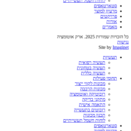
לוחות חשמל תעשייתיים
סטארטאפים
מרעיון למוצר
פרויקטים
אודות
מאמרים
כל הזכויות שמורות 2025. ארק אוטומציה
נגישות
Site by
Imaginet
תעשיות
תעשיה רפואית
תעשיה בטחונית
תעשיה כללית
תחומי פעילות
מכונות לקווי ייצור
מכונות הרכבה
רובוטיקה ואוטומציה
מתקני בדיקה
התאמה אישית
רובוטים בתעשייה
תכנון מכונות
לוחות חשמל תעשייתיים
סטארטאפים
מרעיון למוצר