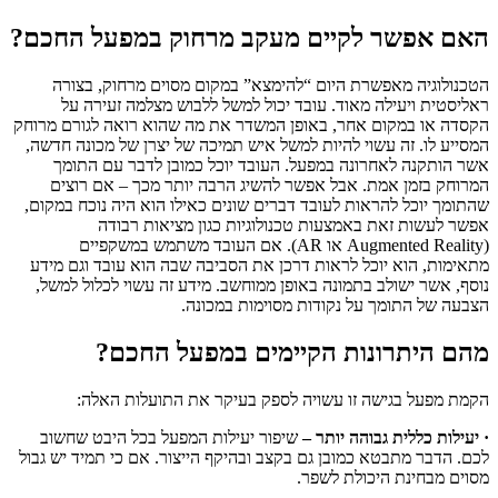
האם אפשר לקיים מעקב מרחוק במפעל החכם?
הטכנולוגיה מאפשרת היום “להימצא” במקום מסוים מרחוק, בצורה
ראליסטית ויעילה מאוד. עובד יכול למשל ללבוש מצלמה זעירה על
הקסדה או במקום אחר, באופן המשדר את מה שהוא רואה לגורם מרוחק
המסייע לו. זה עשוי להיות למשל איש תמיכה של יצרן של מכונה חדשה,
אשר הותקנה לאחרונה במפעל. העובד יוכל כמובן לדבר עם התומך
המרוחק בזמן אמת. אבל אפשר להשיג הרבה יותר מכך – אם רוצים
שהתומך יוכל להראות לעובד דברים שונים כאילו הוא היה נוכח במקום,
אפשר לעשות זאת באמצעות טכנולוגיות כגון מציאות רבודה
(Augmented Reality או AR). אם העובד משתמש במשקפיים
מתאימות, הוא יוכל לראות דרכן את הסביבה שבה הוא עובד וגם מידע
נוסף, אשר ישולב בתמונה באופן ממוחשב. מידע זה עשוי לכלול למשל,
הצבעה של התומך על נקודות מסוימות במכונה.
מהם היתרונות הקיימים במפעל החכם?
הקמת מפעל בגישה זו עשויה לספק בעיקר את התועלות האלה:
· יעילות כללית גבוהה יותר –
שיפור יעילות המפעל בכל היבט שחשוב
לכם. הדבר מתבטא כמובן גם בקצב ובהיקף הייצור. אם כי תמיד יש גבול
מסוים מבחינת היכולת לשפר.