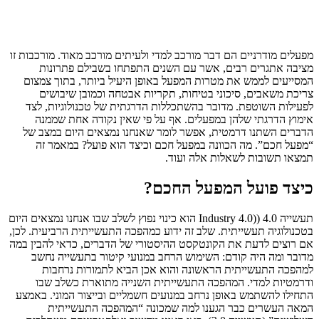
מפעלים מודרניים הם דבר מורכב למדי ולעיתים מורכב מאוד. מורכבות זו
מציבה אתגרים רבים, אשר עם השנים התפתחו בשבילם פתרונות
המסייעים לממש את מטרות המפעל באופן היעיל ביותר, בתוך צמצום
צריכת משאבים, סיכוני בטיחות, תקריות אבטחה וכמובן שיבושים
לפעילות השוטפת. מדובר בהשתכללות הדרגתית של טכנולוגיות, לצד
אימוץ הדרגתי שלהן במפעלים. אף על פי שאין נקודה אחת שממנה
הדברים השתנו דרמטית, אפשר לומר שאנחנו נמצאים היום במצב של
“מפעל חכם”. מה הכוונה במפעל חכם וכיצד הוא פועל? במאמר זה
תמצאו תשובות לשאלות אלה ועוד.
כיצד פועל המפעל החכם?
תעשייה 4.0 ((Industry 4.0 הוא כינוי נפוץ לשלב שבו אנחנו נמצאים היום
בטכנולוגיה תעשייתית. שלב זה ידוע כמהפכה התעשייתית הרביעית. לכן,
אם רוצים לדעת את הקונטקסט ההיסטורי של הדברים, כדאי להבין במה
מדובר ומה היה קודם: השימוש הרחב במנועי קיטור בתעשייה נחשב
למהפכה התעשייתית הראשונה והוא אכן הביא לתמורות נרחבות
ודרמטיות למדי. המהפכה התעשייתית השנייה מתוארת כשלב שבו
התחילו להשתמש באופן נרחב במנועים חשמליים ובייצור המוני. באמצע
המאה העשרים כבר הגענו למה שמכונה “המהפכה התעשייתית