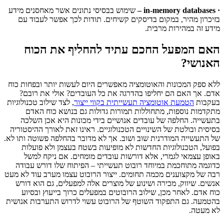
· in-memory databases –
שימוש בבסיסי נתונים אשר מאחסנים מידע
בזיכרון מהיר, במקום בדיסקים קשיחים. תודות לכך אפשר לעבוד עם
מידע זה במהירות מרבית.
האם המפעל החכם עתיד להחליף את הכוח
האנושי?
ללא ספק המכונות והאוטומציה מאפשרים היום לעשות יותר ובפחות כוח
אדם. אך האם הם יחליפו בהדרגה את כל העובדים? אולי את רובם?
בעקבות
הטמעת אוטומציה תעשייתית בקווי ייצור
, לצד שילוב טכנולוגיות
מתקדמות נוספות, מתחוללות תמורות גדולות גם בנושא כוח האדם
בתעשייה. החלפה של עובדים אנושיים בידי מכונות היא אכן השלכה
בסיסית ובולטת של השינויים הטכנולוגיים. ראינו זאת לאורך ההיסטוריה
של התעשייה המודרנית שוב ושוב. אך לא מדובר בהחלפה פשוטה ותו לא.
בפועל, הטכנולוגיות החדשות לא מופיעות בשטח בעצמן ולא פועלות
באופן עצמאי לגמרי, אלא דורשות עובדים מומחים. אם ניקח למשל
כדוגמה מתוחכמת במיוחד רובוט תעשייתי – הפיתוח שלו דורש עבודה
רבה של מקצוענים מכמה תחומים. ייצור הרובוט עצמו מערב עוד לא מעט
אנשים. שיווק, מכירה ושינוע של מוצרים אלה למפעלים, גם הוא דורש
כוח אדם. לאחר מכן, שילוב הרובוטים במפעלים כרוך בייעוץ ובסיוע
בהטמעה. גם התפקוד השוטף של הרובוט עשוי לדרוש התערבות אנושית
לא מעטה.