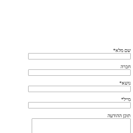
שם מלא*
חברה
נושא*
מייל*
תוכן ההודעה