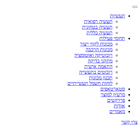
תעשיות
תעשיה רפואית
תעשיה בטחונית
תעשיה כללית
תחומי פעילות
מכונות לקווי ייצור
מכונות הרכבה
רובוטיקה ואוטומציה
מתקני בדיקה
התאמה אישית
רובוטים בתעשייה
תכנון מכונות
לוחות חשמל תעשייתיים
סטארטאפים
מרעיון למוצר
פרויקטים
אודות
מאמרים
צרו קשר