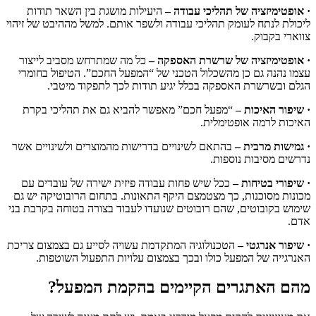
· אופטימיזציה של תהליכי עבודה –
היעילות מושגת בין השאר תודות
ליכולת לנתח לעומק תהליכי עבודה ולשפר אותם. למשל מההיבט של זיהוי
צווארי בקבוק.
· אופטימיזציה של שרשרת האספקה –
כל מה שמתרחש מסביב לייצור
עצמו נהנה גם כן מהשכלול הטכני של “המפעל החכם”. הטיפול בחומרי
הגלם ובשרשרת האספקה בכלל יגיע תודות לכך לתפקוד מיטבי.
· שיפור האיכות –
“מפעל חכם” מאפשר להביא גם את תהליכי בקרת
האיכות לרמה אופטימלית.
· גמישות מרבית –
בהתאם לשינויים בדרישות מהמוצרים ולשינויים אשר
נדרשים מסיבות נוספות.
· שיפורי בטיחות –
ככל שיש פחות עבודה פיזית ישירה של עובדים עם
מכונות מסוכנות, כך מצטמצם היקף התאונות. בתחום הרובוטיקה יש גם
שימוש בקובוטים, שהם רובוטים שנועדו לעבוד בצורה בטוחה בקרבת בני
אדם.
· שיפור אנרגטי –
הטכנולוגיה המתקדמת עשויה לסייע גם בצמצום צריכת
האנרגייה של המפעל כולו ובכך בצמצום עלויות התפעול השוטפות.
מהם האתגרים הקיימים בהקמת המפעל?