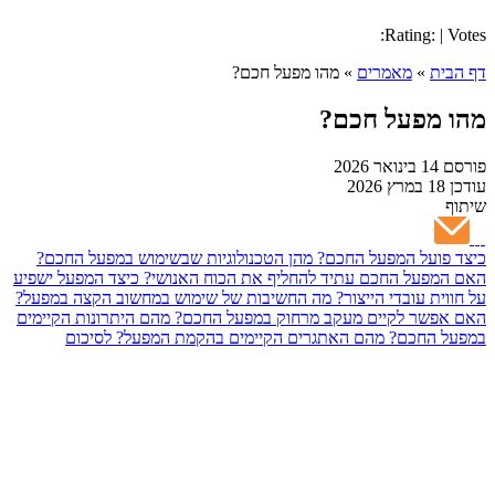
Rating: | Votes:
דף הבית
»
מאמרים
»
מהו מפעל חכם?
מהו מפעל חכם?
פורסם
14 בינואר 2026
עודכן
18 במרץ 2026
שיתוף
כיצד פועל המפעל החכם?
מהן הטכנולוגיות שבשימוש במפעל החכם?
האם המפעל החכם עתיד להחליף את הכוח האנושי?
כיצד המפעל ישפיע
על חווית עובדי הייצור?
מה החשיבות של שימוש במחשוב הקצה במפעל?
האם אפשר לקיים מעקב מרחוק במפעל החכם?
מהם היתרונות הקיימים
במפעל החכם?
מהם האתגרים הקיימים בהקמת המפעל?
לסיכום