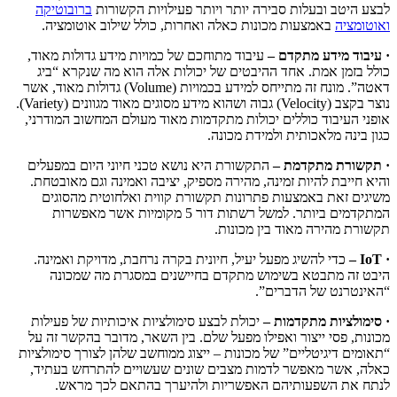
לבצע היטב ובעלות סבירה יותר ויותר פעילויות הקשורות
ברובוטיקה
ואוטומציה
באמצעות מכונות כאלה ואחרות, כולל שילוב אוטומציה.
· עיבוד מידע מתקדם –
עיבוד מתוחכם של כמויות מידע גדולות מאוד,
כולל בזמן אמת. אחד ההיבטים של יכולות אלה הוא מה שנקרא “ביג
דאטה”. מונח זה מתייחס למידע בכמויות (Volume) גדולות מאוד, אשר
נוצר בקצב (Velocity) גבוה ושהוא מידע מסוגים מאוד מגוונים (Variety).
אופני העיבוד כוללים יכולות מתקדמות מאוד מעולם המחשוב המודרני,
כגון בינה מלאכותית ולמידת מכונה.
· תקשורת מתקדמת –
התקשורת היא נושא טכני חיוני היום במפעלים
והיא חייבת להיות זמינה, מהירה מספיק, יציבה ואמינה וגם מאובטחת.
משיגים זאת באמצעות פתרונות תקשורת קווית ואלחוטית מהסוגים
המתקדמים ביותר. למשל רשתות דור 5 מקומיות אשר מאפשרות
תקשורת מהירה מאוד בין מכונות.
· IoT
–
כדי להשיג מפעל יעיל, חיונית בקרה נרחבת, מדויקת ואמינה.
היבט זה מתבטא בשימוש מתקדם בחיישנים במסגרת מה שמכונה
“האינטרנט של הדברים”.
· סימולציות מתקדמות –
יכולת לבצע סימולציות איכותיות של פעילות
מכונות, פסי ייצור ואפילו מפעל שלם. בין השאר, מדובר בהקשר זה על
“תאומים דיגיטליים” של מכונות – ייצוג ממוחשב שלהן לצורך סימולציות
כאלה, אשר מאפשר לדמות מצבים שונים שעשויים להתרחש בעתיד,
לנתח את השפעותיהם האפשריות ולהיערך בהתאם לכך מראש.