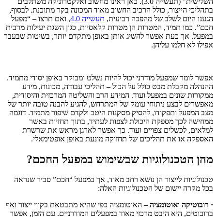
השלישית” (תעשייה 3.0). כאן ראינו מחשוב ואלקטרוניקה משתלבים
בתהליכי הייצור, כולל הרכיב החשוב מאוד המכונה בקר מתוכנת. לבסוף,
הגענו היום לשלב של מהפכה רביעית,
תעשייה 4.0
, ואם תרצו – “מפעל
חכם”. כמו תמיד, המטרות הן מטרות קלאסיות, כגון השגת יעילות מרבית
במפעל. אך כעת אפשר להשיג אותן באופן מתקדם יותר, בשיטות שבעבר
אפילו לא חלמו עליהן.
אפשר לומר שמפעל מודרני יכול להיות נשלט ומבוקר באופן יסודי מתמיד.
ההנהלה מקבלת מבט כולל על הכול – תהליכי עבודה, מכונות, מידע
ממקורות שונים במפעל ועוד. המידע הרב והשליטה המרכזית והיסודית,
מאפשרים לבצע ניתוחי עומק של המתרחש, להגיע להבנה טובה יותר של
מצב המפעל ותפקודו, להסיק מסקנות היטב ולקדם שיפור מתמיד. דוגמה
ממחישה לכך מספקת היכולת לצפות לעתיד, בתוך תחזיות באשר
למלאים, לכשלים צפויים ועוד. כך אפשר לארגן מראש את שרשרת
האספקה או את תהליכים של תחזוקה מונעת באופן אופטימאלי.
מהן הטכנולוגיות שבשימוש במפעל החכם?
טכנולוגיות לייצור הן נושא רחב מאוד, אך במפעל “חכם” סביר שנראה
בכל מקרה יישום של הטכנולוגיות האלה:
· רובוטיקה ואוטומציה –
האוטומציה כפי שהיא מתבטאת בקווי ייצור ואף
ברובוטים, היא היבט מרכזי מאוד במפעלים המודרניים. עם הזמן, אפשר