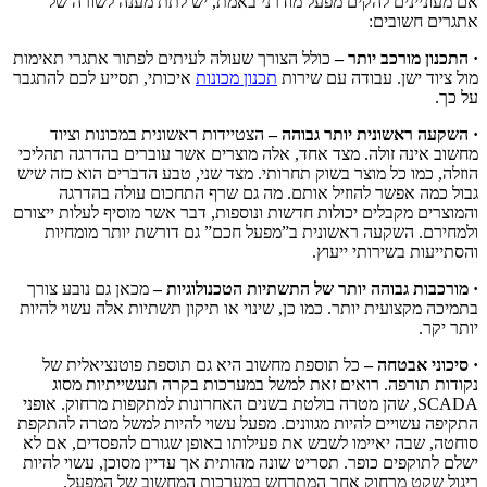
אם מעוניינים להקים מפעל מודרני באמת, יש לתת מענה לשורה של
אתגרים חשובים:
· התכנון מורכב יותר –
כולל הצורך שעולה לעיתים לפתור אתגרי תאימות
מול ציוד ישן. עבודה עם שירות
תכנון מכונות
איכותי, תסייע לכם להתגבר
על כך.
· השקעה ראשונית יותר גבוהה –
הצטיידות ראשונית במכונות וציוד
מחשוב אינה זולה. מצד אחד, אלה מוצרים אשר עוברים בהדרגה תהליכי
הוזלה, כמו כל מוצר בשוק תחרותי. מצד שני, טבע הדברים הוא כזה שיש
גבול כמה אפשר להוזיל אותם. מה גם שרף התחכום עולה בהדרגה
והמוצרים מקבלים יכולות חדשות ונוספות, דבר אשר מוסיף לעלות ייצורם
ולמחירם. השקעה ראשונית ב”מפעל חכם” גם דורשת יותר מומחיות
והסתייעות בשירותי ייעוץ.
· מורכבות גבוהה יותר של התשתיות הטכנולוגיות –
מכאן גם נובע צורך
בתמיכה מקצועית יותר. כמו כן, שינוי או תיקון תשתיות אלה עשוי להיות
יותר יקר.
· סיכוני אבטחה –
כל תוספת מחשוב היא גם תוספת פוטנציאלית של
נקודות תורפה. רואים זאת למשל במערכות בקרה תעשייתיות מסוג
SCADA, שהן מטרה בולטת בשנים האחרונות למתקפות מרחוק. אופני
התקיפה עשויים להיות מגוונים. מפעל עשוי להיות למשל מטרה להתקפת
סוחטה, שבה יאיימו לשבש את פעילותו באופן שגורם להפסדים, אם לא
ישלם לתוקפים כופר. תסריט שונה מהותית אך עדיין מסוכן, עשוי להיות
ריגול שקט מרחוק אחר המתרחש במערכות המחשוב של המפעל.