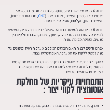
רובוט 6 צירים מאפשר ביצוע מגוון פעולות בכל תחומי התעשייה:
פרמצבטיקה, מיכון תעשייתי, מכונות ייצור (
CNC
, מחרטות וכרסמות),
תעשיית המזון, חקלאות, סטארטאפים ועוד.
רובוט 6 צירים הוא למעשה הרובוט הפופולרי ביותר בתעשייה, ומשמש
לביצוע פעולות רבות כמו צביעה, ריתוך, תיברוג, העברת חלקים בין
מגשים, וטעינת מכונות שונות.
אנחנו יודעים לבנות תאים רובוטים הכוללים מערכות ראיה ומסועים על
מנת לספק ללקוח את המערכת האופטימלית עבורו.
בנוסף, לחברת ארק אוטומציה ניסיון רב בפיתוח גריפרים מתקדמים
והתאמתם לרובוט האידאלי למטרת הייצור. הגריפרים משולבים
בעזרים פנאומטיים ומכניים.
התמחויות עיקריות של מחלקת
אוטומציה לקווי יצור :
תכנון, פיתוח, ייצור והטמעת מכונות הרכבה, מבדקים ומערכות