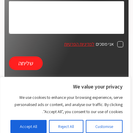
אני מסכים
למדיניות הפרטיות
We value your privacy
ארק אוטומציה מובילה בפיתוח וייצור מערכות אוטומציה,
We use cookies to enhance your browsing experience, serve
רובוטיקה ומכונות ייעודיות לתעשייה. אנו מתמחים במכניקה
personalised ads or content, and analyse our traffic. By clicking
עדינה ובמציאת פתרונות חדשניים, ומספקים מענה מדויק
"Accept All", you consent to our use of cookies.
הכולל מבדקים אוטומטיים, מערכות בקרה ויישומי איסוף נתונים.
Accept All
Reject All
Customise
כל הזכויות שמורות 2025. ארק אוטומציה