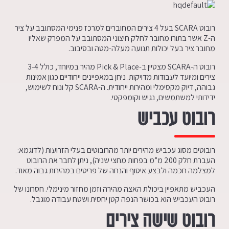
רובוט SCARA בעל 4 צירים המחוברים למרכז פנימי המסתובב על ציר
ה-Z אשר בתורו מחובר לחלק חיצוני המסתובב על המפרק שאליו
מחובר ציר בעל יכולות תנועה מעלה-מטה ובסיבוב.
רובוט ה-SCARA מצטיין ב-Pick & Place מהיר במיוחד, כולל 3-4
צירים ומיועד לעבודות מדויקות. ניחן במאפיינים ייחודיים כגון אמינות
גבוהה, דיוק מקסימלי ומהירות ייחודית. ה-SCARA קל ונוח לשימוש,
ידידותי למשתמשים, נגיש וקומפקטי.
רובוט עכביש
רובוטים מסוג עכביש מהירים יותר מהרובוטים בעלי הזרועות (לדוגמא:
העברת חלק 200 מ”מ בפחות מחצי שניה), ניתן לחבר את הרובוט
למצלמה חכמה ולבצע איסוף והנחה של פריטים במהירות גבוה מאוד.
העכביש מתאפיין ביכולת האצה מהירה וזמן מחזור מינימלי. חסרונו של
רובוט העכביש הוא בכושר הנפה קטן יחסית ושטח עבודה מוגבל.
רובוט שישה צירים