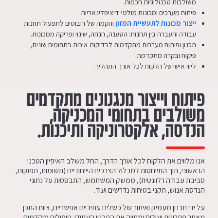
משולבות טכנולוגיות חכמות.
פיתוח מערכים ומכונות מולטי-דיציפלינאריות.
ייצור מכונות לתעשיית המזון
והקמה של רובוטים לתפעול תחנות
עבודה והעברה בין תחנות: הטענה, הנחה, שינוי ופריקה ממכונות.
תכנון ופיתוח מערכות מתקדמות לבדיקות איכות בתחומים שונים,
פיקוח ובקרה מתקדמת.
ליווי אישי של הלקוח לכל אורך התהליך.
פיתוח וייצור מנגנונים מתקדמים
משולבים בתחומי המכניקה,
הנדסה, אלקטרוניקה ותיכנות.
אנו מלווים את הלקוח לכל אורך הדרך, החל משלב האיפיון הטכני
הראשוני, תוך התייחסות למכלול הצרכים היייחודיים (תשומות, תפוקות,
סביבת עבודה רלוונטית), ממשק המשתמש, התבססות על נתוני
הנדסת אנוש, תקני בטיחות נדרשים ועוד.
על ידי תכנון מעמיק ואיתור של כשלים עתידיים אפשריים, צוות התכן
מאתר פתרונות יעילים ומתווה את התכנון העתידי. טיפולים מוקדמים