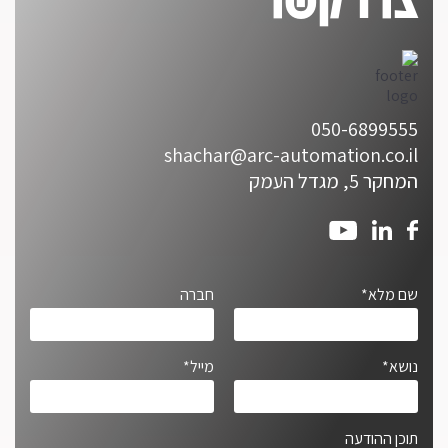
050-6899555
shachar@arc-automation.co.il
המחקר 5, מגדל העמק
שם מלא*
חברה
נושא*
מייל*
תוכן ההודעה