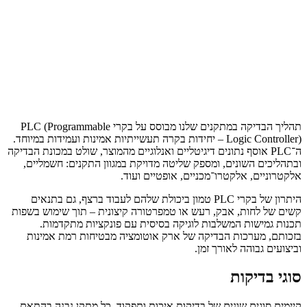
תהליך הבדיקה במתקנים שלנו מבוסס על בקרי PLC (Programmable
Logic Controller) – יחידות בקרה תעשייתיות אמינות ועמידות במיוחד.
ה־PLC אוסף נתונים דיגיטליים ואנלוגיים מהמוצר, שולט במכונת הבדיקה
ובתהליכים השונים, ומספק שליטה מדויקת במגוון התקנים: חשמליים,
אלקטרוניים, אלקטרו־מכניים, אופטיים ועוד.
היתרון של בקרי PLC טמון ביכולת שלהם לעבוד ברצף, גם בתנאים
קשים של לחות, אבק, רעש או טמפרטורה קיצונית – תוך שימוש בשפות
תכנות גמישות המשלבות לוגיקה בסיסית עם פונקציות מתקדמות.
בזכותם, מערכות הבדיקה של ארק אוטומציה מבטיחות רמת אמינות
וביצועים גבוהה לאורך זמן.
סוגי בדיקות
קיימים סוגים שונים של בדיקות איכות ותפקוד, כל מתקן נבנה בהתאם