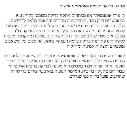
מתקני בדיקה חכמים ומותאמים אישית
ב"ארק אוטומציה" אנו מפתחים מתקני בדיקה מבוססי בקרי PLC
המאפשרים דיוק גבוה, קצבי דגימה מהירים והתאמה מלאה לדרישות
הלקוח. בעזרת תוכנה ייעודית שפיתחנו, ניתן לבנות רצף בדיקות מותאם
למוצר – והמכונה מבצעת את התהליך, אוספת נתונים ומפיקה דו"ח
מסכם אוטומטי. שילוב של ניסיון רב ותשתית טכנולוגית מתקדמת מבטיח
ללקוחותינו פתרונות בדיקה ברמה הגבוהה ביותר, החוסכים זמן ומשאבים
ומספקים תוצאות אמינות ומדויקות.
לאורך השנים פיתחנו ב״ארק אוטומציה״ מתקני בדיקה ייחודיים למוצרים
מגוונים – ממזרקים רפואיים ואפודי מגן ועד מערכות אלקטרוניות ורכיבי
תוכנה. אחד הפיתוחים הבולטים הוא מכונה לבדיקת כרטיס אלקטרוני
עבור רובוט לניקוי בריכות, המדמה תנועות בארבעה צירים כדי לוודא
שהרובוט פועל בדיוק כפי שנדרש.