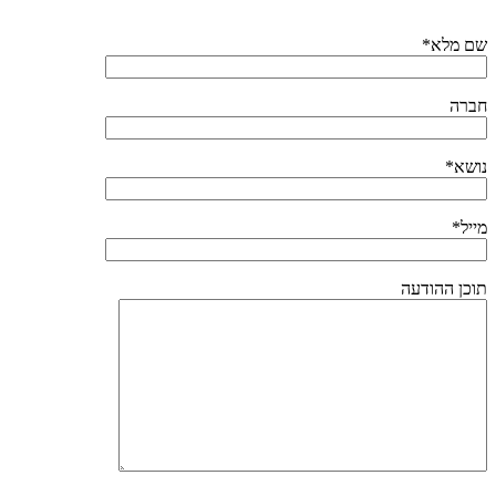
שם מלא*
חברה
נושא*
מייל*
תוכן ההודעה