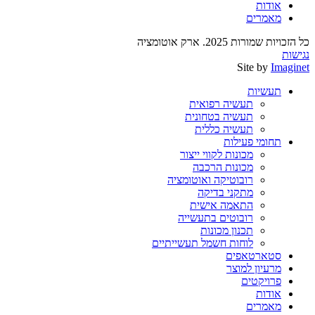
אודות
מאמרים
כל הזכויות שמורות 2025. ארק אוטומציה
נגישות
Site by
Imaginet
תעשיות
תעשיה רפואית
תעשיה בטחונית
תעשיה כללית
תחומי פעילות
מכונות לקווי ייצור
מכונות הרכבה
רובוטיקה ואוטומציה
מתקני בדיקה
התאמה אישית
רובוטים בתעשייה
תכנון מכונות
לוחות חשמל תעשייתיים
סטארטאפים
מרעיון למוצר
פרויקטים
אודות
מאמרים