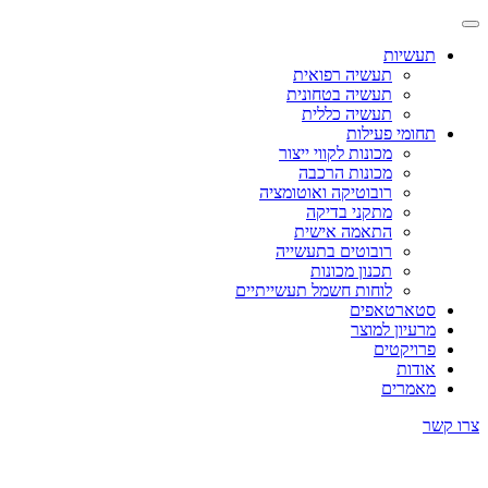
תעשיות
תעשיה רפואית
תעשיה בטחונית
תעשיה כללית
תחומי פעילות
מכונות לקווי ייצור
מכונות הרכבה
רובוטיקה ואוטומציה
מתקני בדיקה
התאמה אישית
רובוטים בתעשייה
תכנון מכונות
לוחות חשמל תעשייתיים
סטארטאפים
מרעיון למוצר
פרויקטים
אודות
מאמרים
צרו קשר