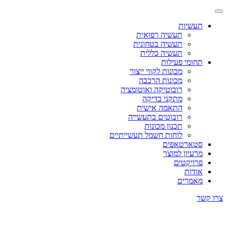
תעשיות
תעשיה רפואית
תעשיה בטחונית
תעשיה כללית
תחומי פעילות
מכונות לקווי ייצור
מכונות הרכבה
רובוטיקה ואוטומציה
מתקני בדיקה
התאמה אישית
רובוטים בתעשייה
תכנון מכונות
לוחות חשמל תעשייתיים
סטארטאפים
מרעיון למוצר
פרויקטים
אודות
מאמרים
צרו קשר