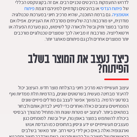
לדרוש התעמקות בהיבטים טכניים רבים. אם זה בקונטקסט הכללי
של
פיתוח הנדסי
או בהיבטים נקודתיים למיניהם דוגמת
פיתוח
אוטומציה
. גם ברמת התוכנה, שהיא מרכיב חיוני במערכות טכנולוגיה
מודרנית, יש מורכבות רבה שלעיתים מסרבלת את העניינים. אפילו אם
מדובר במוצר ותיק ובשל ולכאורה קל לשימוש, כגון מערכת הפעלה או
וירטואליזציה. מורכבות זו מביאה לכך שמוצרים טכנולוגיים מורכבים
יותר ממוצרים אחרים ולכן גם פיתוחם מאתגר יותר.
כיצד נעצב את המוצר בשלב
הפיתוח?
עיצוב תעשייתי הוא מרכיב חיוני בהצלחת מוצר חדש. העיצוב יכול
להיעזר מבחינה מעשית בשרטוטים שונים, בהדמיות תלת ממדיות ואף
בסרטוני הדמיה. בהמשך אפשר לעצב גם מודלים פיזיים שונים
הממחישים עיצובים כאלה ואחרים כדי לסייע לבדוק אותם ולבחור
במתאים ביותר. לעיצוב יש מטרות שונות וזה מתחיל מהצורך הבסיסי
ביכולת להשתמש במוצר באופן נוח, יעיל ובטוח. למומחים כגון
מעצבים תעשייתיים יש ידע וניסיון בתחומים כמו הנדסת אנוש
וארגונומיה ואלה באים כאן לידי ביטוי רחב. יותר מאשר בשלבים
הראשוניים של חשיבה על הרעיון ותכנונו. כשם שהדבר חשוב ומתבטא