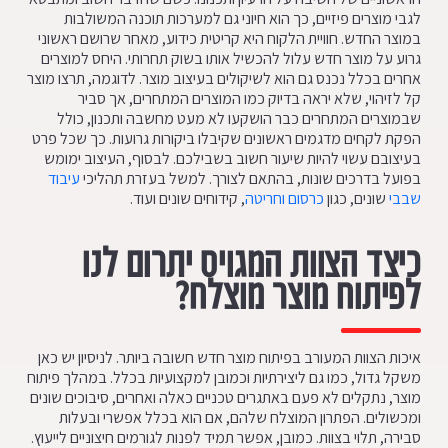
לגבי מוצרים פיזיים, כך הוא חיוני גם למערכות תוכנה המשולבות
במוצר החדש. חוויית הלקוח היא קריטית כידוע, מאחר שרושם ראשוני
גרוע על מוצר חדש עלול להכשיל אותו בשוק תחרותי. היחס למוצרים
אחרים בכלל נכנס גם הוא לשיקולים בעיצוב מוצר. לדוגמה, תרצו מוצר
קל לזיהוי, שלא יראה בדיוק כמו המוצרים המתחרים, אך סביר
שבמוצרים המתחרים כבר הושקעו לא מעט מחשבה ותכנון, כולל
הפקת לקחים מדגמים ראשונים שקיבלו ביקורות גרועות. כך שכל פרט
בעיצובם עשוי להיות שיעור חשוב בשבילכם. לבסוף, העיצוב ימומש
בפועל בדרכים שונות, בהתאם לצורך. למשל בעזרת תהליכי
עיבוד
שבבי
שונים, כגון
כרסום וחריטה
, קידוחים שונים ועוד.
כיצד הצוות המגויס יתרום לנו
לפיתוח מוצר מוצלח?
איכות הצוות המעורב בפיתוח מוצר חדש חשובה ביותר. לניסיון יש כאן
משקל גדול, כמו גם ליצירתיות וכמובן למקצועיות בכלל. במהלך פיתוח
מוצר, נתקלים לא פעם באתגרים טכניים כאלה ואחרים, סיבוכים שונים
ומכשולים. הפתרון המוצלח שלהם, אם הוא בכלל אפשרי ובעלות
סבירה, תלוי בצוות. כמובן, אפשר תמיד לפנות לגורמים חיצוניים לייעוץ.