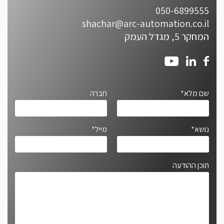
050-6899555
shachar@arc-automation.co.il
המחקר 5, מגדל העמק
שם מלא*
חברה
נושא*
מייל*
תוכן ההודעה