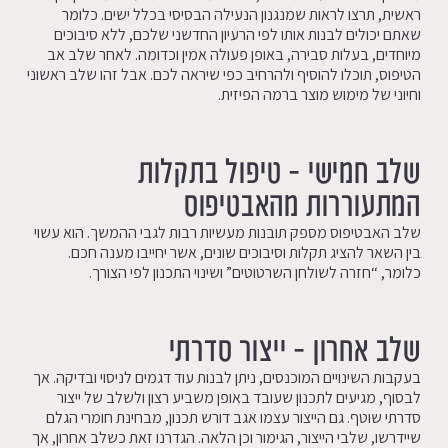
ראשית, תרצו לראות שמנגנון הנעילה הבסיסי בכלל ישים. כלומר
שאתם יכולים לבנות אותו לפי הרעיון החדשני שלכם, ללא סיבוכים
מיוחדים, בעלות סבירה, באופן פעולה אמין וכדומה. לאחר שלב אב
הטיפוס, תוכלו להוסיף ולהרחיב כפי שיראה לכם. אבל זהו שלב ראשוני
וחיוני של מימוש מוצר ברמה הפיזית.
שלב חמישי – טיפול בתקלות
המתעוררות מהאבטיפוס
שלב האבטיפוס מספק תובנות מעשיות רבות לגבי ההמשך. הוא עשוי
בין השאר להציג תקלות וסיבוכים שונים, אשר יחייבו מענה חכם.
כלומר, “חזרה לשולחן השרטוטים” ושינוי התכנון לפי הצורך.
שלב אחרון – ייצור סדרתי
בעקבות השינויים המוכנסים, ניתן לבנות עוד דגמים לניסוי ובדיקה. אך
לבסוף, מגיעים לתכנון שעובד באופן משביע רצון ולשלב של ייצור
סדרתי שוטף. גם הייצור עצמו אגב דורש תכנון, מבחינת חומרי הגלם
שיידרשו, שלבי הייצור, הגימור וכן הלאה. הגדרנו זאת כשלב אחרון, אך