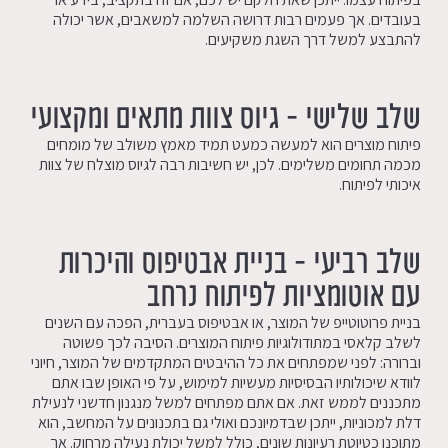
בעובדים. אך פעמים רבות דרושה השלמה למשאבים, אשר יכולה
להתבצע למשל דרך השגת משקיעים.
שלב שלישי – גיוס צוות מתאים ומקצועי
פיתוח מוצרים הוא למעשה כמעט תמיד מאמץ משולב של מומחים
מכמה תחומים משלימים. לכן, יש חשיבות רבה לגיוס מוצלח של צוות
איכותי לפיתוח.
שלב רביעי – בניית אבטיפוס והיכרות
עם אוטומציות לפיתוח נרחב
בניית פרוטוטייפ של המוצר, או אבטיפוס בעברית, הפכה עם השנים
לשלב קלאסי במתודולוגיות פיתוח המוצרים. הסיבה לכך פשוטה
וברורה: לפני שמפתחים את כל ההיבטים המתקדמים של המוצר, חיוני
לוודא שיכולותיו הבסיסיות מעשיות למימוש, על פי האופן שבו אתם
מתכננים לממש זאת. אם אתם מפתחים למשל מנגנון חדשני לנעילת
דלת למכוניות, ייתכן שבדמיונכם ואולי גם בתכנונים על המחשב, הוא
מתוכנן כטיוטת רעיונות שונים, כולל למשל יכולת נעילה מרחוק. אך