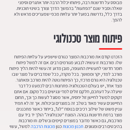
מבוסס על חדשנות רבה, פיתוחו יכלול הרבה יותר אתגרים וסימני
שאלה וסביר שגם “הפתעות” בהמשך הדרך וצורך בשינוי תוכניות.
בדרך כלל, נדרשות בפועל יותר עלויות מכפי שמעריכים מראש ולא
להפך.
פיתוח מוצר טכנולוגי
הזכרנו קודם את מורכבות המוצר כגורם שישפיע על עלויות הפיתוח
שלו. מורכבות זו עשויה לנבוע מגורמים רבים. אם זה למשל פיתוח
חומר חדשני לתעשיית התעופה, מובן מדוע זה עשוי להיות הליך פיתוח
מורכב למדי, יקר וממושך. בכל מקרה, ככל שמדברים על מוצר שבו
טכנולוגיה היא גורם מרכזי, כך הפיתוח נוטה להיות מורכב ומאתגר.
מצד אחד, יש בעולם הטכנולוגיה פתרונות רבים לכמעט כל דבר
שיעלה על דעתכם, חלקם זולים למדי ונגישים בכל מקום. אם אתם
זקוקים למשל לחיישן זול יחסית, אשר מסוגל לעשות כך וכך, תחום
החיישנים עשיר מאוד בשלב זה במוצרים וביכולות. אך זה לא תמיד
עניין פשוט של שילוב רכיבים בנוסח “לגו”, בייחוד כאשר מתכננים
מוצר ברמת חדשנות גבוהה. המונח “טכנולוגיה” הולך יד ביד עם
מורכבות, גם כאשר מדובר במוצרים קיימים ובשלים. וזו מורכבות
בהיבטים רבים ומגוונים.
תכנון מכונות
כגון
מכונות הרכבה
למשל, עשוי