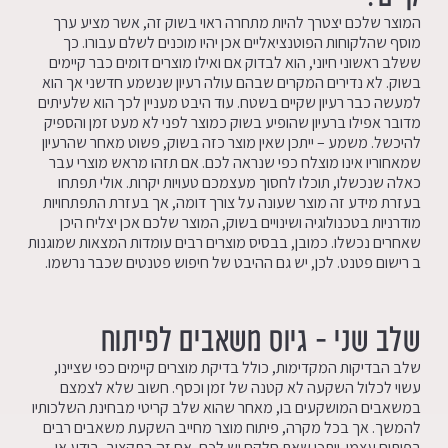
המוצר שלכם יצטרך להיות מתחרה ראוי בשוק זה, אשר מציע ערך
מוסף שהלקוחות הפוטנציאליים אכן יהיו מוכנים לשלם עבורו. כך
ששלב ראשוני חיוני, הוא לבדוק אם ואילו מוצרים דומים כבר קיימים
בשוק. לא נדירים המקרים שבהם עולה רעיון שנשמע חדשני אך הוא
למעשה כבר רעיון שקיים בשטח. עוד היבט מעניין לכך הוא שלעיתים
מדובר אפילו ברעיון שהופיע בשוק כמוצר לפני לא מעט זמן והספיק
להיכשל. משמע – ייתכן שאין מוצר כזה בשוק, פשוט מאחר שהרעיון
שמאחוריו אינו מוצלח כפי שנראה לכם. אם תזהו מראש מוצרי עבר
כאלה שנכשלו, תוכלו לחסוך מעצמכם טעויות יקרות. אולי תפתחו
בעזרת מידע זה מוצר שעונה על צורך דומה, אך בעזרת התפתחויות
מודרניות בטכנולוגיה ושינויים בשוק, המוצר שלכם אכן יצליח היכן
שאחרים נכשלו. כמובן, בבסיס מוצרים רבים עומדות המצאות שמוגנות
ב רישום פטנט. לכן, יש גם ההיבט של חיפוש פטנטים שכבר נרשמו.
שלב שני – גיוס משאבים לפיתוח
שלב הבדיקות המקדימות, כולל בדיקת מוצרים קיימים כפי שציינו,
עשוי לכלול השקעה לא קטנה של זמן וכסף. חשוב שלא לצמצם
במשאבים המושקעים בו, מאחר שהוא שלב קריטי מבחינת השלכותיו
להמשך. אך בכל מקרה, פיתוח מוצר מחייב השקעת משאבים רבים
בפיתוח עצמו. ייתכן שאת חלקם יש לכם, אם זה בתקציב, בידע או