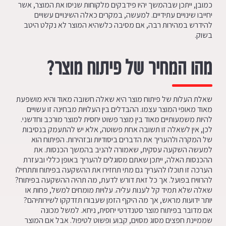
כמובן, ייתכן שבהמשך יהיו פידבקים מלקוחות שניסו את המוצר, אשר
יחייבו שינויים עתידיים. למעשה, במקרים כאלה השינויים עשויים
להידרש במהירות רבה, אם מסיבה כלשהיא המוצר לא נקלט היטב
בשוק.
מהו המחיר של פיתוח מוצר?
שאלת העלות של פיתוח מוצר היא שאלה חשובה מאוד והיא מושפעת
מאוד מאופי המוצר עצמו. ההבדלים בין העלויות מבחינה זו עשויים
להיות משמעותיים מאוד בין מוצר פשוט יחסית למוצר מורכב וחדשני.
לכן, אין לשאלה זו תשובה אחת פשוטה, אלא יש להתעמק בנסיבות
של המקרה ולהעריך את הדברים ביסודיות ובזהירות. הפיתוח הוא
למעשה השקעה עסקית, שאמורה להניב בהמשך הכנסות. את
ההכנסות האלה, ייתכן שאתם מסוגלים להעריך באופן כללי ובעזרת
הערכה זו תוכלו להעריך גם מתי תחזירו את ההשקעה בפיתוח ותתחילו
להרוויח בפועל. אך כל זאת דורש לדעת, מה תהיה ההשקעה בפיתוח?
שאלה שלא תמיד קל לענות עליה. עלויות מומחים למשל, פחות או
יותר ידועות מראש, אך מה היקף הזמן שעבורו תזדקקו לשירותיהם?
אם מדובר בפיתוח מוצר סטנדרטי יחסית, ניחא. למשל מכונה
שממיינת חפצים מסוג מסוים, קבוע ופשוט לטיפול. אבל אם המוצר