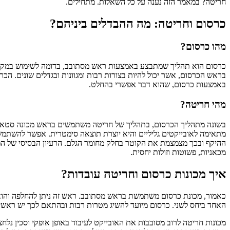
חריטה? במאמר הזה נענה על כל השאלות. מתחילים.
כרסום וחריטה: מה ההבדלים ביניהם?
מהו כרסום?
כרסום הוא תהליך שמתבצע באמצעות ראש מסתובב, בדומה לשימוש במקדח
בראש הכרסום, אשר יכול להיות בצורות רבות ומגוונות ובגדלים שונים. הכ
באמצעות כרסום, שהוא דבר אפשרי בהחלט.
מהי חריטה?
בשונה מתהליך הכרסום, בתהליך של חריטה משתמשים בראש מכונה סטאטי,
מתאימה לאובייקטים גליליים והיא יוצרת תוצאה סימטרית. אפשר להשתמש 
ההיקף ובכך מצמצמת את הקוטר בחלק מחומר הגלם. הרעיון הבסיסי של ה
מכאניות, פשוטות וזולות יחסית.
איך מכונות כרסום וחריטה עובדות?
כאמור, מכונת כרסום משתמשת בראש מסתובב. ראש זה ניתן להחלפה והוא ל
האחד ביחס לשני. כרסום מיועד להשיג מטרות רבות ובהתאם לכך יש ראשי כר
מכונות חריטה לרוב מסובבות את האובייקט לעיבוד באופן אופקי וסכין נלח