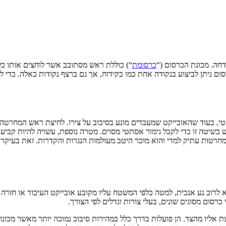
ה. מכונת הכרסום (“
כרסומת
“) כוללת ראש מסתובב אשר לוחצים אותו כל
רסום ניתן לביצוע בנקודה אחת כמו בקידוח, אך גם ברצף נקודות כאלה. כדי
 בעוד שהאובייקט שמעבדים מונע בסיבוב על צירו. לחיצת ראש המחרטה א
בשיטה זו כדי לקבל גימור אסתטי מסוים. מטרה נוספת, עשויה להיות קבי
מחרטות עתיק למדי והוא מוכר היטב מעולמות הנגרות והקדרות. זאת בעיק
רוב נע אנכית, למטה כלפי המשטח עליו מקובע אובייקט העיבוד או חזרה ל
סום מסוגים שונים, בעלי צורות וגדלים לפי הצורך.
צת אליו מהצד. הן פועלות בדרך כלל במהירות סיבוב נמוכה יותר מאשר מכו