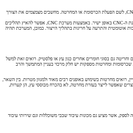
– שילוב המחשבים האישיים בעולם העסקים הביא עוצמת מחשוב גדולה למדי להישג ידם של רבים. הדבר מתבטא גם בעולם ה-CNC, לשם הפעלת הכרסומת או המחרטה. מחשבים מצמצמים את הצורך
– תוכנות ייעודיות מאפשרות להפיק את המיטב ממכונות CNC. למעשה אפשר להתחיל מתכנון בתוכנת תיב”מ ומשם להוציא הנחיות למכונת ה-CNC באופן ישיר. באמצעות מערכת CNC, אפשר להאיץ תהליכים
ות אוטומטית והתרעה על חריגות בתהליך הייצור. כמובן, המערכת תהיה
וחריטה גם בסוגי חומרים אחרים כגון עץ או פלסטיק. רואים זאת למשל
ת שכרסומות ומחרטות מספקות יש חלק מרכזי בעניין המתמשך והרב
ין, רואים מחרטות בשימוש באופנים רבים מאוד ולמגוון מטרות. בין השאר,
מוצרים שאפשר לייצר בעזרת מחרטה, לא בהכרח מבוססי עץ, הן קערות,
לספק, אשר מציע גם מכונות עיבוד שבבי משוכללות וגם שירותי עיבוד