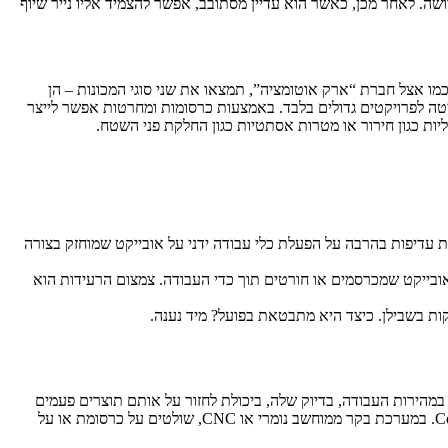
שה. לאחר מכן, כאשר הוא עדיין מסתובב, אפשר להצמיד אליו נייר שיוף
כמו אצל חברת “ארק אוטומציה”, תמצאו את שני סוגי המכונות – הן
טה לפרויקטים גדולים בלבד. באמצעות כרסומות ומחרטות אפשר לייצר
ות כגון חירור או מטרות אסתטיות כגון החלקת פני השטח.
 עדיפות בהרבה על הפעלת כלי עבודה ידני על אובייקט שמוחזק בצורה
ובייקט שמכרסמים או חורטים תוך כדי העבודה. צמצום הרעידות הוא
ות בשבילן. כיצד היא מתבטאת בפועל? מיד נענה.
במהירות העבודה, בדיוק שלה, ביכולת לחזור על אותם תוצרים פעמים
רבות תוך שמירה על איכות רצויה ועוד. ספציפית בנושא עיבוד שבבי, המחשוב עשה מהפיכה של ממש, תוך הצגת פתרונותComputer Numerical Control. במערכת בקר ממוחשב נומרי או CNC, שולטים על כרסומת או על