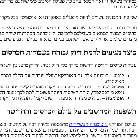
במיוחד בשיטה זו, ואת הבלאי עקב כך. פעולת הסיבוב שימושית גם כדי לבצ
לכמה רגעים.
שני סוגי המכונות עשויים להיות מופעלים באופן ידני או אוטומטי. בכל מק
פעמים רבות נדרש שימוש בשני סוגי המכונות במסגרת תהליך הייצור של או
בחיפוש המוצר המתאים בשבילכם לרכישה והן מבחינת הפתרונות שיהיו בש
מוצרים שלמים או חלקים אשר ישתלבו במוצרים אחרים. לעיתים, עושים בהן
כיצד מגיעים לרמת דיוק גבוהה בעבודות הכרסום 
עבודות כרסום וחריטה דורשות בדרך כלל דיוק גבוה. הדיוק מושג בין השא
קיבוע
– במכונות אלה, גם האובייקט שעליו עובדים וגם החלק במכו
מאולתרת.
צמצום רעידות
– עיבוד שבבי עוסק בעיקר בחומרים קשים יחסית. ע
נושא מורכב למדי, ואחת השיטות היותר פשוטות לתת לכך מענה הוא
אוטומציה
– גם אוטומציה היא מפתח חשוב לקבלת תוצאות מדויקות. 
השפעת המחשבים על עולם הכרסום והחריטה
בעולם המודרני
אוטומציה תעשייתית
מתבססת במידה רבה על מחשוב. בא
מחרטה באמצעות מחשב. כדי לממש זאת, דרושים לפחות האלמנטים הבסיס