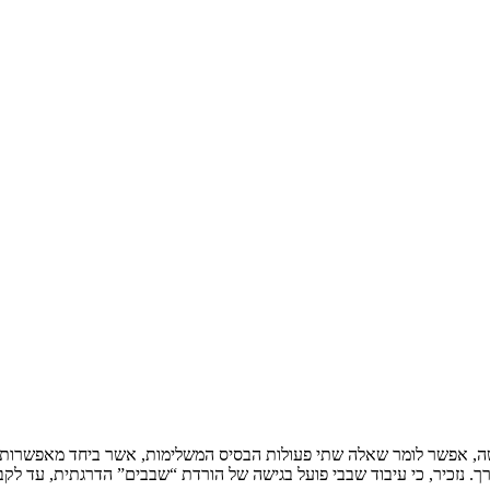
שה, אפשר לומר שאלה שתי פעולות הבסיס המשלימות, אשר ביחד מאפשרות 
ך. נזכיר, כי עיבוד שבבי פועל בגישה של הורדת “שבבים” הדרגתית, עד לקב