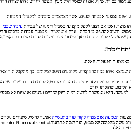
ע גימור בצורת שיוף. אם זה למשל חלק מעץ, אפשר לחרוט אותו לצורה הדרו
רה, ישנם אמצעי אבטחה שונים, אשר מצמצמים סיכונים למפעילי המכונות.
תו מוצר. ואכן אם תפנו לספק מקצועי בשביל הזמנה של עבודת
עיבוד שבבי
, 
ימוש. חשוב להדגיש כי חברת “ארק אוטומציה” מבצעת עבודות כרסום וחרי
 שימוש למטרות קטנות בסוף הייצור, אלה עשויות להיות מטרות פונקציונאלי
והחריטה?
ר באמצעות הפעולות האלה:
נה שנמצא איתו באינטראקציה, מקובעים היטב למקומם. כך מתקבלות תוצאות
יבודם מחייב הפעלת לא מעט כוח והדבר מתבטא לעיתים גם ברעידות של הא
 הקיבוע שהזכרנו קודם.
למעשה, היא מאפשרת להשיג רמות דיוק שידיים ועיניים אנושיות לא מספיק
מצעות
הטמעת אוטומציה לקווי יצור בתעשייה
אפשר להשיג שיפורים ניכרים 
יים האלה: