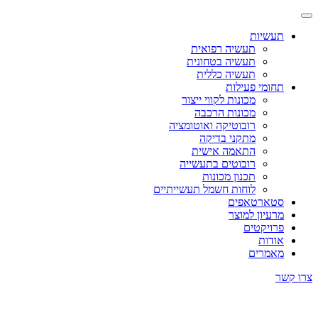
תעשיות
תעשיה רפואית
תעשיה בטחונית
תעשיה כללית
תחומי פעילות
מכונות לקווי ייצור
מכונות הרכבה
רובוטיקה ואוטומציה
מתקני בדיקה
התאמה אישית
רובוטים בתעשייה
תכנון מכונות
לוחות חשמל תעשייתיים
סטארטאפים
מרעיון למוצר
פרויקטים
אודות
מאמרים
צרו קשר