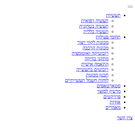
תעשיות
תעשיה רפואית
תעשיה בטחונית
תעשיה כללית
תחומי פעילות
מכונות לקווי ייצור
מכונות הרכבה
רובוטיקה ואוטומציה
מתקני בדיקה
התאמה אישית
רובוטים בתעשייה
תכנון מכונות
לוחות חשמל תעשייתיים
סטארטאפים
מרעיון למוצר
פרויקטים
אודות
מאמרים
צרו קשר