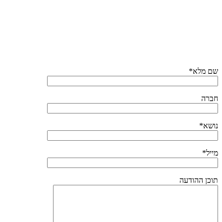
שם מלא*
חברה
נושא*
מייל*
תוכן ההודעה