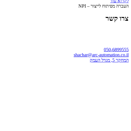
לקרוא עוד
העברה מפיתוח לייצור – NPI
צרו קשר
050-6899555
shachar@arc-automation.co.il
המחקר 5, מגדל העמק