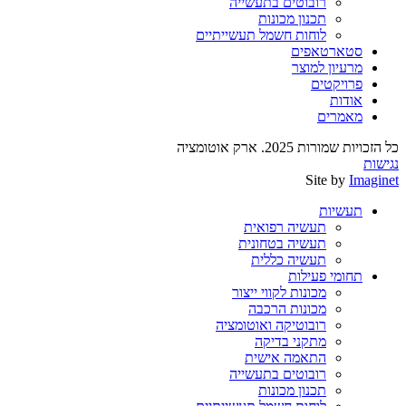
רובוטים בתעשייה
תכנון מכונות
לוחות חשמל תעשייתיים
סטארטאפים
מרעיון למוצר
פרויקטים
אודות
מאמרים
כל הזכויות שמורות 2025. ארק אוטומציה
נגישות
Site by
Imaginet
תעשיות
תעשיה רפואית
תעשיה בטחונית
תעשיה כללית
תחומי פעילות
מכונות לקווי ייצור
מכונות הרכבה
רובוטיקה ואוטומציה
מתקני בדיקה
התאמה אישית
רובוטים בתעשייה
תכנון מכונות