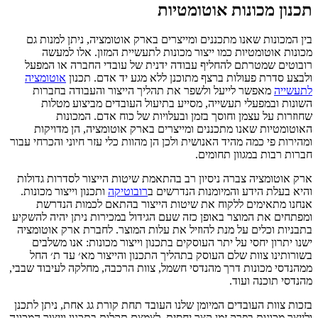
תכנון מכונות אוטומטיות
בין המכונות שאנו מתכננים ומייצרים בארק אוטומציה, ניתן למנות גם
מכונות אוטומטיות כמו ייצור מכונות לתעשיית המזון. אלו למעשה
רובוטים שמטרתם להחליף עבודה ידנית של עובדי החברה או המפעל
ולבצע סדרת פעולות ברצף מתוכנן ללא מגע יד אדם. תכנון
אוטומציה
לתעשייה
מאפשר לייעל ולשפר את תהליך הייצור והעבודה בחברות
השונות ובמפעלי תעשייה, מסייע בתיעול העובדים מביצוע מטלות
שחוזרות על עצמן וחוסך בזמן ובעלויות של כוח אדם. המכונות
האוטומטיות שאנו מתכננים ומייצרים בארק אוטומציה, הן מדויקות
ומהירות פי כמה מהיד האנושית ולכן הן מהוות כלי עזר חיוני והכרחי עבור
חברות רבות במגוון תחומים.
ארק אוטומציה צברה ניסיון רב בהתאמת שיטות הייצור לסדרות גדולות
והיא בעלת הידע והמיומנות הנדרשים ב
רובוטיקה
ותכנון וייצור מכונות.
אנחנו מתאימים ללקוח את שיטות הייצור בהתאם לכמות הנדרשת
ומפתחים את המוצר באופן כזה שעם הגידול במכירות ניתן יהיה להשקיע
בתבניות וכלים על מנת להוזיל את עלות המוצר. לחברת ארק אוטומציה
ישנו יתרון יחסי על יתר העוסקים בתכנון וייצור מכונות: אנו משלבים
בשורותינו צוות שלם העוסק בתהליך התכנון והייצור מא׳ עד ת׳ החל
ממהנדסי מכונות דרך מהנדסי חשמל, צוות הרכבה, מחלקה לעיבוד שבבי,
מהנדסי תוכנה ועוד.
בזכות צוות העובדים המיומן שלנו העובד תחת קורת גג אחת, ניתן לתכנן
ולייצר מכונות בפרק זמן קצר יחסית, לצמצם תקלות בתכנון וייצור המכונה