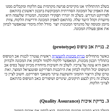
בשלב ההתחלתי אנו מקיימים פגישה מקדמית עם הלקוח ומקבלים ממנו
את האפיון של המכונה הסדרתית המבוקשת (תכנון ראשוני) בהתאם
לפרויקט הנדרש. בשלב זה יוגדרו תפקידי המכונה, המטרה שלשמה היא
מיועדת וקהל היעד שלה. בהתאם לאפיון המכונה ודרישות הלקוח, צוות
מיומן ומנוסה של מהנדסי המכונות יוצר מודל תלת מימדי שמאפשר לבחון
את אופן פעולת המכונה.
2. בניית אב טיפוס (prototype)
כאשר מתחילים
בניית מכונות לתעשייה
ראשית נצטרך לבנות אב הטיפוס
בתהליך תכנון מכונות, המאפשר ללקוח ללמוד ולבחון את המכונה ולבדוק
האם היא עונה על צרכיו. לשלב זה חשיבות מיוחדת מכיוון שעל בסיס אב
הטיפוס יכול הלקוח לבחון את היתכנות הפרויקט ופוטנציאל המוצר, זאת
טרם שלב הייצור ההמוני והשקעת עיקר משאבי הפרויקט. חשוב לציין כי
בשלב זה ניתן לבצע תיקונים, שינויים ושיפורים באב הטיפוס בהתאם
לצרכי הלקוח.
3. בדיקת איכות (Quality Assurance)
השלב הבא בתכנון מכונות סדרתיות, הוא לבחון את איכות המוצר.