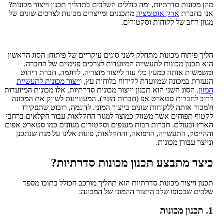
מהן מכונות סדרתיות, ומה כוללים השלבים בתהליך תכנון וייצור מכונות?
אנו בחברת
ארק אוטומציה
מתכננים ומייצרים מכונות לצרכים שונים של
מגוון רחב של לקוחות וסקטורים.
הליך פיתוח מכונות מתחלק לשני סוגים עיקריים של פיתוח: הסוג הראשון
הוא תכנון מכונות לתעשייה המיועדות לצרכים פנימיים של החברה,
ומשמשות אותה כמעין כלי עזר לייצור מוצריה. לדוגמה, חברת ריהוט
הנעזרת במכונה שמיועדת לקידוח בלוחות עץ, ו
ייצור מכונות לתעשיית
המזון
. הסוג השני הוא תכנון וייצור מכונות סדרתיות. אלו מכונות המיועדות
לרוב לחברות סטארט אפ (חברות הזנק), המעוניינות לשווק את המכונה
ולמכור אותה ללקוחות שונים בייצור המוני. לדוגמה, רובוט שתפקידו
לקטוף תפוחים אשר משווק כמוצר למגזר החקלאות עבור חקלאים ברחבי
הארץ ובעולם. חברות רבות מענפים וסקטורים מגוונים כמו סטארט אפים
וההייטק, התעשייה, הרפואה, והחקלאות, פונות אלינו על מנת שנתכנן
ונייצר עבורן מכונות.
כיצד מתבצע תכנון מכונות סדרתיות?
תכנון וייצור מכונות סדרתיות הוא תהליך מורכב הכולל בתוכו מספר
שלבים שבסופו שלב הייצור ההמוני של המכונה:
1. תכנון מכונות