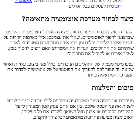
מחשובי. מערכת זו מציעה פתרונות מתקדמים של
אוטומציה
רובוטית
לעסקים בכל הגדלים.
כיצד לבחור מערכת אוטומציה מתאימה?
הצעד הראשון בבחירת מערכת אוטומציה הוא זיהוי הצרכים והתהליכים
שברצוננו להפוך לאוטומטיים. שאלו את עצמכם: אילו משימות חוזרות על
עצמן? אילו תהליכים גוזלים זמן רב? איפה מתרחשות הטעויות? לאחר
שזיהיתם את התהליכים, הגדירו את המטרות: האם רוצים לחסוך בזמן,
לשפר איכות או להגדיל את התפוקה?
בצעו מיפוי מעמיק של התהליכים הנוכחיים, כולל זמני ביצוע, עלויות ואחוזי
שגיאה. זה יעזור לכם להעריך את הפוטנציאל של אוטומציה ולבחור את
המערכת המתאימה ביותר.
סיכום והמלצות
מערכות אוטומציה הפכו מטכנולוגיה עתידנית לכלי עבודה יומיומי שיכול
לשנות את פני העסק שלכם. בין אם אתם עסק קטן המעוניין לייעל
תהליכים בסיסיים או ארגון גדול השואף לשדרג את כל פעילותו,
האוטומציה מציעה פתרונות מותאמים לכל צורך ותקציב.