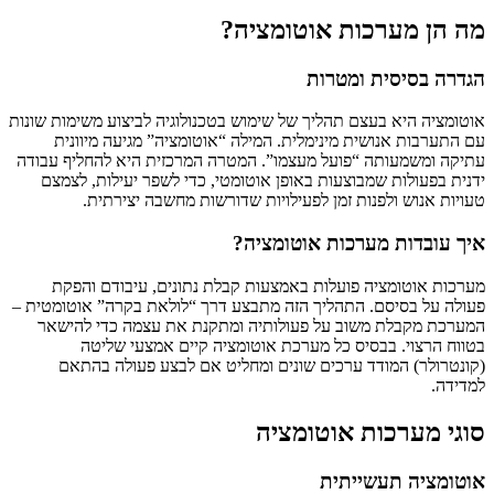
מה הן מערכות אוטומציה?
הגדרה בסיסית ומטרות
אוטומציה היא בעצם תהליך של שימוש בטכנולוגיה לביצוע משימות שונות
עם התערבות אנושית מינימלית. המילה “אוטומציה” מגיעה מיוונית
עתיקה ומשמעותה “פועל מעצמו”. המטרה המרכזית היא להחליף עבודה
ידנית בפעולות שמבוצעות באופן אוטומטי, כדי לשפר יעילות, לצמצם
טעויות אנוש ולפנות זמן לפעילויות שדורשות מחשבה יצירתית.
איך עובדות מערכות אוטומציה?
מערכות אוטומציה פועלות באמצעות קבלת נתונים, עיבודם והפקת
פעולה על בסיסם. התהליך הזה מתבצע דרך “לולאת בקרה” אוטומטית –
המערכת מקבלת משוב על פעולותיה ומתקנת את עצמה כדי להישאר
בטווח הרצוי. בבסיס כל מערכת אוטומציה קיים אמצעי שליטה
(קונטרולר) המודד ערכים שונים ומחליט אם לבצע פעולה בהתאם
למדידה.
סוגי מערכות אוטומציה
אוטומציה תעשייתית