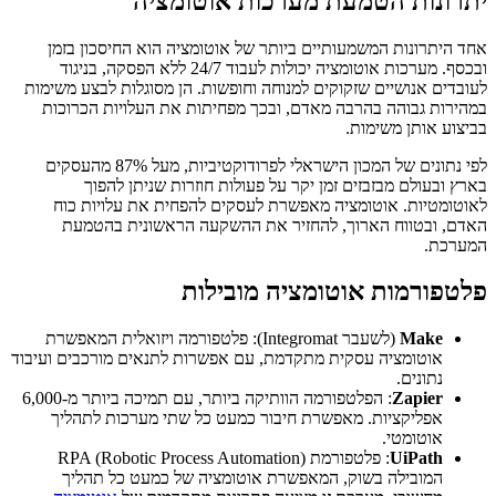
יתרונות הטמעת מערכות אוטומציה
אחד היתרונות המשמעותיים ביותר של אוטומציה הוא החיסכון בזמן
ובכסף. מערכות אוטומציה יכולות לעבוד 24/7 ללא הפסקה, בניגוד
לעובדים אנושיים שזקוקים למנוחה וחופשות. הן מסוגלות לבצע משימות
במהירות גבוהה בהרבה מאדם, ובכך מפחיתות את העלויות הכרוכות
בביצוע אותן משימות.
לפי נתונים של המכון הישראלי לפרודוקטיביות, מעל 87% מהעסקים
בארץ ובעולם מבזבזים זמן יקר על פעולות חוזרות שניתן להפוך
לאוטומטיות. אוטומציה מאפשרת לעסקים להפחית את עלויות כוח
האדם, ובטווח הארוך, להחזיר את ההשקעה הראשונית בהטמעת
המערכת.
פלטפורמות אוטומציה מובילות
Make
(לשעבר Integromat): פלטפורמה ויזואלית המאפשרת
אוטומציה עסקית מתקדמת, עם אפשרות לתנאים מורכבים ועיבוד
נתונים.
Zapier
: הפלטפורמה הוותיקה ביותר, עם תמיכה ביותר מ-6,000
אפליקציות. מאפשרת חיבור כמעט כל שתי מערכות לתהליך
אוטומטי.
UiPath
: פלטפורמת RPA (Robotic Process Automation)
המובילה בשוק, המאפשרת אוטומציה של כמעט כל תהליך