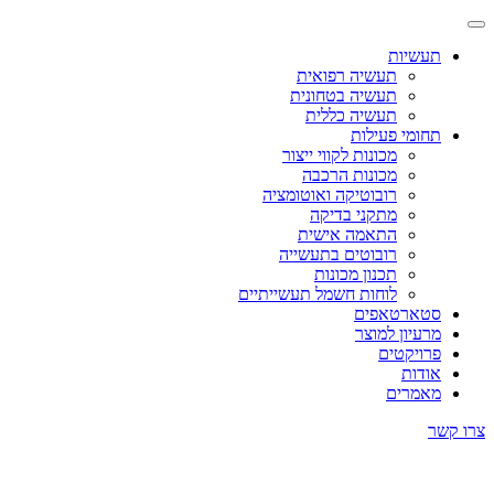
תעשיות
תעשיה רפואית
תעשיה בטחונית
תעשיה כללית
תחומי פעילות
מכונות לקווי ייצור
מכונות הרכבה
רובוטיקה ואוטומציה
מתקני בדיקה
התאמה אישית
רובוטים בתעשייה
תכנון מכונות
לוחות חשמל תעשייתיים
סטארטאפים
מרעיון למוצר
פרויקטים
אודות
מאמרים
צרו קשר