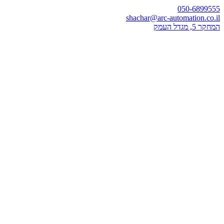
050-6899555
shachar@arc-automation.co.il
המחקר 5, מגדל העמק