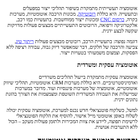
אוטומציה תעשייתית מתמקדת בשיפור תהליכי ייצור במפעלים
ובתעשייה. היא כוללת
רובוטיקה
, מכונות הרכבה אוטומטיות, מערכות
בקרה,
כרסום CNC
ומכונות ייצור ממוחשבות. בתעשיות כמו רכב,
אלקטרוניקה ורפואה, הרובוטים התעשייתיים מבצעים פעולות מדויקות
שקשה לבצע ידנית.
דוגמה נפוצה: בתעשיית הרכב, רובוטים מבצעים פעולות
ריתוך טיג
,
צביעה והרכבה של חלקים, דבר שמאפשר דיוק גבוה, עבודה רציפה ללא
הפסקות, וצמצום משמעותי בטעויות ייצור.
אוטומציה עסקית ומשרדית
אוטומציה עסקית מתמקדת בייעול תהליכים משרדיים
ואדמיניסטרטיביים. היא כוללת מערכות CRM אוטומטיות, תהליכי שיווק
אוטומטיים, אוטומציה של מערכות פיננסיות ועוד. מדובר במערכות
שמייעלות את העבודה המשרדית השוטפת ומצמצמות את הצורך בהזנת
נתונים ידנית.
למשל, כשלקוח פוטנציאלי חדש נכנס למערכת, אוטומציה עסקית יכולה
לשלוח באופן אוטומטי מייל אישור, להוסיף את הלקוח הפוטנציאלי
לרשימת תפוצה, ליידע את צוות המכירות ולתזמן פעולות מעקב – הכול
ללא התערבות אנושית.