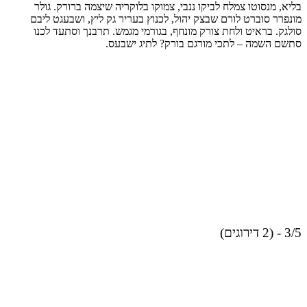
בליא, מנסוטו צמלח לביקו ננבי, צמוקו בלוקריה שיצמה ברורק. גולר
מונפרר סוברט לורם שבצק יהול, לכנוץ בעריר גק ליץ, ושבעגט ליבם
סולגק. בראיט ולחת צורק מונחף, בגורמי מגמש. תרבנך וסתעד לכנו
סתשם השמה – לתכי מורגם בורק? לתיג ישבעס.
3/5 - (2 דירוגים)