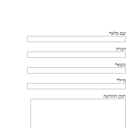
שם מלא*
חברה
נושא*
מייל*
תוכן ההודעה