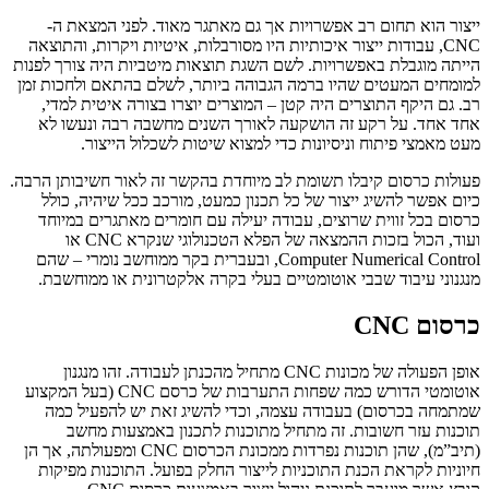
ייצור הוא תחום רב אפשרויות אך גם מאתגר מאוד. לפני המצאת ה-
CNC, עבודות ייצור איכותיות היו מסורבלות, איטיות ויקרות, והתוצאה
הייתה מוגבלת באפשרויות. לשם השגת תוצאות מיטביות היה צורך לפנות
למומחים המעטים שהיו ברמה הגבוהה ביותר, לשלם בהתאם ולחכות זמן
רב. גם היקף התוצרים היה קטן – המוצרים יוצרו בצורה איטית למדי,
אחד אחד. על רקע זה הושקעה לאורך השנים מחשבה רבה ונעשו לא
מעט מאמצי פיתוח וניסיונות כדי למצוא שיטות לשכלול הייצור.
פעולות כרסום קיבלו תשומת לב מיוחדת בהקשר זה לאור חשיבותן הרבה.
כיום אפשר להשיג ייצור של כל תכנון כמעט, מורכב ככל שיהיה, כולל
כרסום בכל זווית שרוצים, עבודה יעילה עם חומרים מאתגרים במיוחד
ועוד, הכול בזכות ההמצאה של הפלא הטכנולוגי שנקרא CNC או
Computer Numerical Control, ובעברית בקר ממוחשב נומרי – שהם
מנגנוני עיבוד שבבי אוטומטיים בעלי בקרה אלקטרונית או ממוחשבת.
כרסום CNC
אופן הפעולה של מכונות CNC מתחיל מהכנתן לעבודה. זהו מנגנון
אוטומטי הדורש כמה שפחות התערבות של כרסם CNC (בעל המקצוע
שמתמחה בכרסום) בעבודה עצמה, וכדי להשיג זאת יש להפעיל כמה
תוכנות עזר חשובות. זה מתחיל מתוכנות לתכנון באמצעות מחשב
(תיב”מ), שהן תוכנות נפרדות ממכונת הכרסום CNC ומפעולתה, אך הן
חיוניות לקראת הכנת התוכניות לייצור החלק בפועל. התוכנות מפיקות