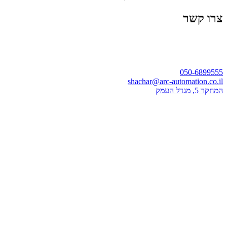
צרו קשר
050-6899555
shachar@arc-automation.co.il
המחקר 5, מגדל העמק