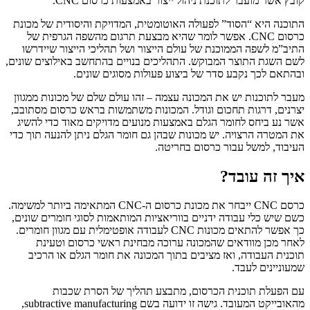
קובץ אשר מועבר לתוכנת ניהול ייצור באמצעות כרסום CNC.
התוכנה היא “הסוד” לפעולה האוטומטית, המדויקת והיסודית של מכונת
כרסום CNC. אפשר לומר שהיא מבצעת תרגום מהשפה הגרפית של
התיב”מ לשפה הממוכנת של עולם הייצור ושל תהליכי הייצור שיידרשו
לשם השגת התוצר המבוקש. התהליכים בנויים בהתחשב באילוצים שונים,
ובהתאם לכך נקבע סדר של ביצוע פעולות מסוגים שונים.
מעבר לתוכנות יש את המכונה עצמה – זהו עולם שלם של מכונות ממגוון
יצרנים, דרגות תחכום וגודל. המכונות משתמשות בראש כרסום מסתובב,
אשר נע ביחס לחומר הגלם באמצעות מנועים מדויקים מאוד כדי להשיג
את המטרה הרצויה. יש מכונות שבהן גם חומר הגלם ניתן להנעה תוך כדי
העיבוד, למשל עבור כרסום בחריטה.
איך זה עובד?
כרסם CNC ייבחר את מכונת כרסום ה-CNC המתאימה ביותר למשימה.
כשם שיש כלי עבודה ידניים בווריאציות המותאמות לסוגי חומרים שונים,
כך אפשר להתאים מכונות CNC לעבודה אופטימלית עם מגוון חומרים.
לאחר מכן מוודאים שהמכונה ערוכה מבחינת ראשי כרסום וטעינת
תוכנית העבודה, ואז מציבים בתוך המכונה את חומר הגלם או הרכיב
שמעוניינים לעבד.
עם הפעלת תוכנית הכרסום, מתבצע תהליך של הסרת שכבות
מהאובייקט המעובד. גישה זו ידועה בשם subtractive manufacturing,