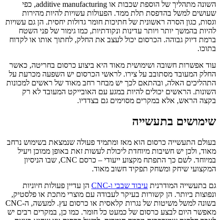
השונה מתהליך של הוספת שכבות או additive manufacturing, כפי
שעושים למשל בהדפסת תלת ממד. הפעולות עשויות להיות מהירות
וגסות, כגון הסרה ראשונית של חתיכות חומר גדולות יחסית. הן גם עשויות
להיות בהמשך יותר ויותר עדינות ונקודתיות, כמו גימור של פני השטח
ברמת דיוק גבוהה. הכרסום יכול לעצב את החלק, לחתוך אותו או לקדוח
בתוכו.
עוד אפשרות חשובה ושימושית מאוד היא ביצוע כרסום בחריטה, כאשר
החלק המעובד מסתובב על צירו. לראשי הכרסום יש השפעה מכרעת על
התהליכים האלה, ובהתאם לכך יש מבחר רחב מאוד של ראשים למכונות
השונות. הראשים יכולים להיות במגע עם האובייקט המעובד לא רק
בקצה הראש, אלא במקרים מסוימים גם בצדדיו.
שימושים בתעשייה
בעולם התעשייה כרסום הוא מאז ומתמיד פעולה שנמצאת בשימוש נרחב
מאוד, ולכן יש חשיבות מיוחדת ליכולת לעשות זאת באופן ממוכן ויעיל
במיוחד. לשם כך התפתח מקצוע ייעודי – כרסם CNC, שבו הניסיון
המקצועי שיחק ומשחק תפקיד חשוב מאוד.
גם בתעשייה המודרנית
עיבוד שבבי ו-CNC
הן עדיין פעולות חיוניות
ונפוצות ביותר. הן קשורות בעיקר לעבודה עם מוצרי מתכת או פלסטיק,
בשונה למשל משיטות של נגרות קלאסית או כרסום עץ. למעשה, ה-CNC
מאפשר היום לבצע כרסום של כמעט כל חומר. כמו כן, במקרים רבים יש