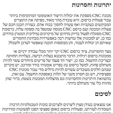
יתרונות וחסרונות
מכונת CNC מספקת את יכולות הייצור האוטומטי המתקדמות ביותר
עבור פעולות כרסום. היא עובדת מהר מאוד, מפיקה את התוצרים
המבוקשים בעקביות ואף עשויה לחסוך בכוח אדם. בעזרת תכנון חכם של
פעולת המכונה ועם כרסם CNC מנוסה שמטפל בה ומפקח עליה, כרסומת
CNC מסוגלת לפעול בדיוק מדהים של מיקרונים (מיליונית המטר) בודדים.
כמו כן, יש למכונות אלו גמישות רבה באפשרויות מבחינת החומרים
שאיתם הן יכולות לעבוד, והן מבוססות תוכנה שאפשר לעדכן ולשכלל.
מצד החסרונות, ציוד כרסום CNC יקר יותר מכלי עבודה ידניים או
ממכונות כרסום רגילות. הדבר מתבטא בעלות רכישה, בעלויות תחזוקה
ובצריכת החשמל. כמו כן, ייצור חד פעמי של פריטים מיוחדים עשוי להיות
משתלם פחות, למשל כרסום עץ בפריט אומנותי בודד ומורכב. יש מקרים
שבהם חלקים מעובדים עשויים להיות גדולים מדי עבור מכונות CNC
ספציפיות, ויש גם חסרון משני של תלות באספקת החשמל. עם זאת,
בהשוואת היתרונות והחסרונות וגם מהצלחת המכונות בשטח, ברור שהן
מהוות כלי עזר משתלם ביותר.
לסיכום
אנו נמצאים בעידן מצוין ליצרנים ולצרכנים בזכות הטכנולוגיות הרבות
העומדות לעזרתנו, ופעולות כרסום באופן ספציפי הפכו לפשוטות ומדויקות