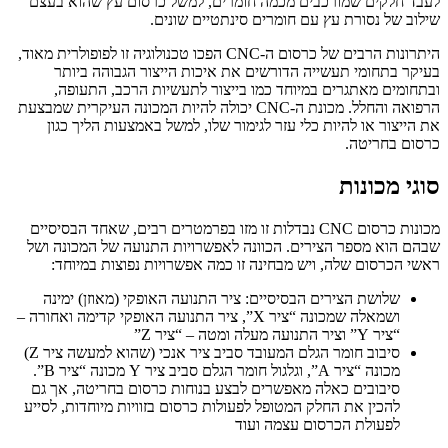
לעבד חלקים שמורכבים מכמה חומרים, למשל כרסום עץ שהוא בעצם
שילוב של נסורת עץ עם חומרים סינתטיים שונים.
היתרונות הרבים של כרסום ה-CNC הפכו טכנולוגיה זו לפופולרית מאוד,
בעיקר בתחומי תעשייה הדורשים את איכות הייצור הגבוהה ביותר
ובתחומים מאתגרים במיוחד כמו בייצור לתעשיות הרכב, התעופה,
הרפואה והחלל. מכונת ה-CNC יכולה להיות המכונה העיקרית שמבצעת
את הייצור או להיות כלי עזר לגימור שלו, למשל באמצעות הליך כגון
כרסום בחריטה.
סוגי מכונות
מכונות כרסום CNC נבדלות זו מזו בפרמטרים רבים, שאחד הבסיסיים
שבהם הוא מספר הצירים. הכוונה לאפשרויות התנועה של המכונה ושל
ראשי הכרסום שלה, ויש מבחינה זו כמה אפשרויות נפוצות במיוחד:
שלושת הצירים הבסיסיים: ציר התנועה האופקי (מאוזן) ימינה
ושמאלה שמכונה “ציר X”, ציר התנועה האופקי קדימה ואחורה –
“ציר Y” וציר התנועה מעלה ומטה – “ציר Z”
סיבוב חומר הגלם המעובד סביב ציר אנכי (שהוא למעשה ציר Z)
מכונה “ציר A”, וגלגול חומר הגלם סביב ציר Y מכונה “ציר B”.
סיבובים כאלה מאפשרים לבצע בנוחות כרסום בחריטה, אך גם
להכין את החלק המטופל לפעולות כרסום בזוויות מיוחדות, לסייע
לפעולת הכרסום עצמה ועוד