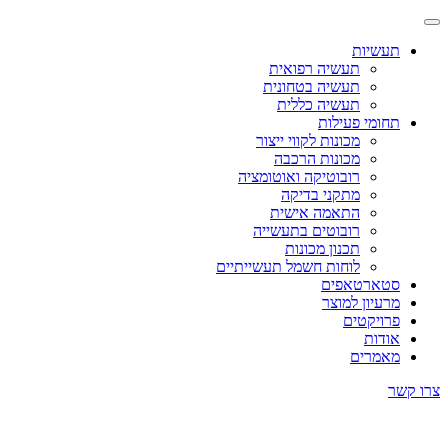
תעשיות
תעשיה רפואית
תעשיה בטחונית
תעשיה כללית
תחומי פעילות
מכונות לקווי ייצור
מכונות הרכבה
רובוטיקה ואוטומציה
מתקני בדיקה
התאמה אישית
רובוטים בתעשייה
תכנון מכונות
לוחות חשמל תעשייתיים
סטארטאפים
מרעיון למוצר
פרויקטים
אודות
מאמרים
צרו קשר