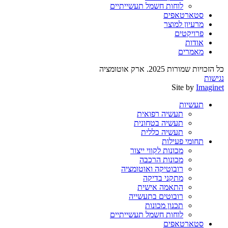
לוחות חשמל תעשייתיים
סטארטאפים
מרעיון למוצר
פרויקטים
אודות
מאמרים
כל הזכויות שמורות 2025. ארק אוטומציה
נגישות
Site by
Imaginet
תעשיות
תעשיה רפואית
תעשיה בטחונית
תעשיה כללית
תחומי פעילות
מכונות לקווי ייצור
מכונות הרכבה
רובוטיקה ואוטומציה
מתקני בדיקה
התאמה אישית
רובוטים בתעשייה
תכנון מכונות
לוחות חשמל תעשייתיים
סטארטאפים