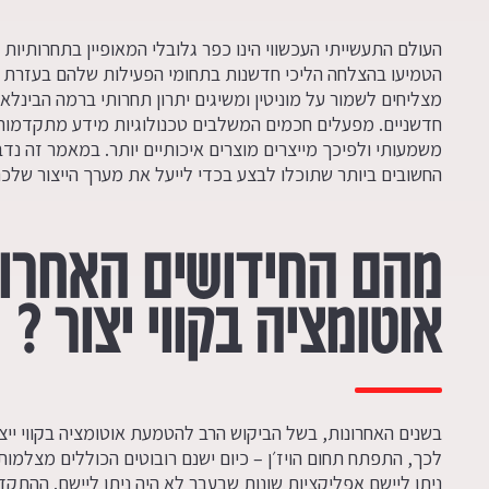
העולם התעשייתי העכשווי הינו כפר גלובלי המאופיין בתחרותיות 
הטמיעו בהצלחה הליכי חדשנות בתחומי הפעילות שלהם בעזרת
מצליחים לשמור על מוניטין ומשיגים יתרון תחרותי ברמה הבינל
חדשניים. מפעלים חכמים המשלבים טכנולוגיות מידע מתקדמות ב
משמעותי ולפיכך מייצרים מוצרים איכותיים יותר. במאמר זה נדב
החשובים ביותר שתוכלו לבצע בכדי לייעל את מערך הייצור שלכם
מהם החידושים האחרונ
אוטומציה בקווי יצור ?
בשנים האחרונות, בשל הביקוש הרב להטמעת אוטומציה בקווי ייצו
לכך, התפתח תחום הויז׳ן – כיום ישנם רובוטים הכוללים מצלמו
ניתן ליישם אפליקציות שונות שבעבר לא היה ניתן ליישם. ההתק