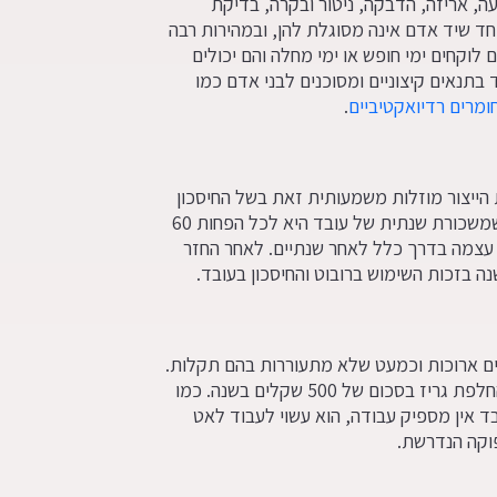
ה, אריזה, הדבקה, ניטור ובקרה, בדיקת
וחד שיד אדם אינה מסוגלת להן, ובמהירות רבה
ם לוקחים ימי חופש או ימי מחלה והם יכולים
בוד בתנאים קיצוניים ומסוכנים לבני אדם כמו
ומרים רדיואקטיביים
.
ות הייצור מוזלות משמעותית זאת בשל החיסכון
בעובדים. מחירו של רובוט קטן נע בין 18 ל-25 אלף דולר, בעוד שמשכורת שנתית של עובד היא לכל הפחות 60
עצמה בדרך כלל לאחר שנתיים. לאחר החזר
 בזכות השימוש ברובוט והחיסכון בעובד.
ים ארוכות וכמעט שלא מתעוררות בהם תקלות.
עלויות התחזוקה של הרובוטים הן מאוד נמוכות וכוללות בעיקר החלפת גריז בסכום של 500 שקלים בשנה. כמו
בד אין מספיק עבודה, הוא עשוי לעבוד לאט
פוקה הנדרשת.