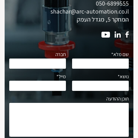
050-6899555
shachar@arc-automation.co.il
המחקר 5, מגדל העמק
שם מלא*
חברה
נושא*
מייל*
תוכן ההודעה