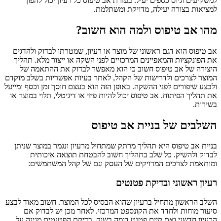
למשקיעים וגיוס כספים יעיל. בעזרת אב טיפוס כל רעיון יכול להפוך
למציאות בצורה יעילה, מדויקת ומשתלמת.
מהו אב טיפוס ולמה הוא חשוב?
אב טיפוס הוא דגם ראשוני של מוצר או רעיון, שמטרתו לבדוק ולהדגים
את הפונקציות והמאפיינים המרכזיים לפני השקה או ייצור מלא. תהליך
היצירה של אב טיפוס חשוב כי הוא מאפשר לבדוק את ההתאמה של
המוצר לצרכים ולדרישות של הקהל, לאתר בעיות אפשריות בשלב מוקדם
ולבצע שיפורים לפני ההשקה. באופן הזה הוא בעצם חוסך זמן וכסף ומייעל
את תהליך הפיתוח. אב טיפוס יכול להיות פיזי או דיגיטלי, תלוי במוצר או
בשירות.
השלבים של בניית אב טיפוס
בניית אב טיפוס היא תהליך מרתק שמתחיל מרעיון ונגמר במוצר שניתן
לבדוק ולהשיק. כל שלב בתהליך חשוב להבטחת תוצאה איכותית
ומותאמת לצרכים המדויקים של העסק וגם של קהל המשתמשים:
רעיון ראשוני ובדיקת פטנטים
השלב הראשון מתחיל ברעיון שהוא הבסיס לכל המוצר. חשוב מאוד לבצע
סיעור מוחות ולחדד את הקונספט המרכזי. לאחר מכן יש לבדוק אם
הרעיון חדשני ואם קיים פטנט דומה בשוק. בדיקת הפטנטים מגינה על