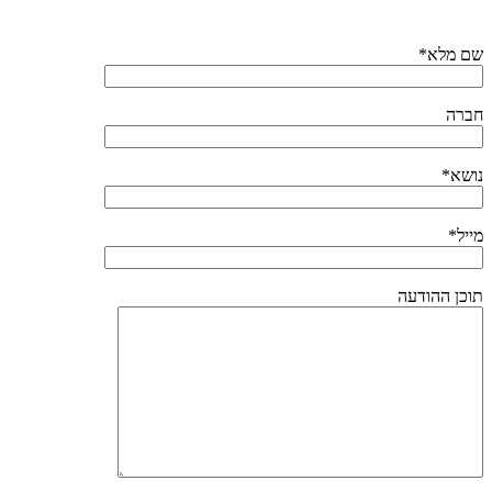
שם מלא*
חברה
נושא*
מייל*
תוכן ההודעה