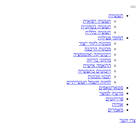
תעשיות
תעשיה רפואית
תעשיה בטחונית
תעשיה כללית
תחומי פעילות
מכונות לקווי ייצור
מכונות הרכבה
רובוטיקה ואוטומציה
מתקני בדיקה
התאמה אישית
רובוטים בתעשייה
תכנון מכונות
לוחות חשמל תעשייתיים
סטארטאפים
מרעיון למוצר
פרויקטים
אודות
מאמרים
צרו קשר