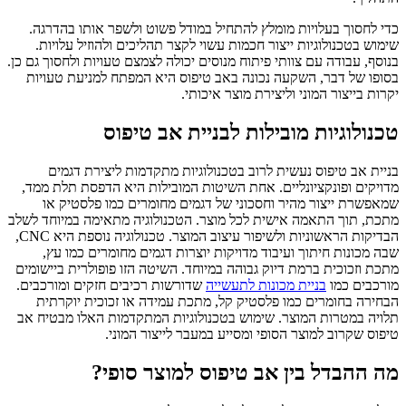
כדי לחסוך בעלויות מומלץ להתחיל במודל פשוט ולשפר אותו בהדרגה.
שימוש בטכנולוגיות ייצור חכמות עשוי לקצר תהליכים ולהוזיל עלויות.
בנוסף, עבודה עם צוותי פיתוח מנוסים יכולה לצמצם טעויות ולחסוך גם כן.
בסופו של דבר, השקעה נכונה באב טיפוס היא המפתח למניעת טעויות
יקרות בייצור המוני וליצירת מוצר איכותי.
טכנולוגיות מובילות לבניית אב טיפוס
בניית אב טיפוס נעשית לרוב בטכנולוגיות מתקדמות ליצירת דגמים
מדויקים ופונקציונליים. אחת השיטות המובילות היא הדפסת תלת ממד,
שמאפשרת ייצור מהיר וחסכוני של דגמים מחומרים כמו פלסטיק או
מתכת, תוך התאמה אישית לכל מוצר. הטכנולוגיה מתאימה במיוחד לשלב
הבדיקות הראשוניות ולשיפור עיצוב המוצר. טכנולוגיה נוספת היא CNC,
שבה מכונות חיתוך ועיבוד מדויקות יוצרות דגמים מחומרים כמו עץ,
מתכת וזכוכית ברמת דיוק גבוהה במיוחד. השיטה הזו פופולרית ביישומים
מורכבים כמו
בניית מכונות לתעשייה
שדורשות רכיבים חזקים ומורכבים.
הבחירה בחומרים כמו פלסטיק קל, מתכת עמידה או זכוכית יוקרתית
תלויה במטרות המוצר. שימוש בטכנולוגיות המתקדמות האלו מבטיח אב
טיפוס שקרוב למוצר הסופי ומסייע במעבר לייצור המוני.
מה ההבדל בין אב טיפוס למוצר סופי?