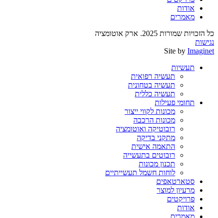
אודות
מאמרים
כל הזכויות שמורות 2025. ארק אוטומציה
נגישות
Site by
Imaginet
תעשיות
תעשיה רפואית
תעשיה בטחונית
תעשיה כללית
תחומי פעילות
מכונות לקווי ייצור
מכונות הרכבה
רובוטיקה ואוטומציה
מתקני בדיקה
התאמה אישית
רובוטים בתעשייה
תכנון מכונות
לוחות חשמל תעשייתיים
סטארטאפים
מרעיון למוצר
פרויקטים
אודות
מאמרים