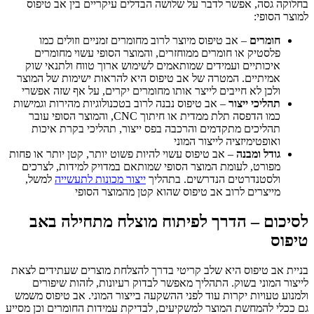
בחלוקה גסה, אפשר לדבר על שלושה הבדלים עיקריים בין אב טיפוס
למוצר הסופי:
חומרים
– אב טיפוס מיוצר לרוב מחומרים זמניים וזולים כמו
פלסטיק או חומרים ממוחזרים, והמוצר הסופי עשוי מחומרים
איכותיים ועמידים שמותאמים לשימוש ארוך טווח ולתנאי שוק
אמיתיים. המטרה של אב טיפוס היא להראות ישימות של המוצר
ולכן לא חייבים לייצר אותו מחומרים יקרים, על אף שזה אפשרי
תהליכי ייצור
– אב טיפוס נבנה לרוב בטכנולוגיות מהירות וגמישות
כמו הדפסה תלת ממדית או חיתוך CNC, והמוצר הסופי עובר
תהליכים מתקדמים והרכבה בפס ייצור, תהליכי בקרת איכות
ואופטימיזציה לייצור המוני
גודל ומבנה
– אב טיפוס עשוי להיות פשוט יותר, קטן יותר או פחות
מפורט, לעומת המוצר הסופי שמותאם במדויק למידות, לצרכים
ולסטנדרטים הנדרשים. בתהליך
ייצור מכונות לתעשייה
למשל,
מייצרים לרוב אב טיפוס שהוא קטן מהמוצר הסופי
לסיכום – הדרך לפיתוח מוצלח מתחילה באב
טיפוס
בניית אב טיפוס היא שלב קריטי בדרך להצלחת מוצרים שעתידים לצאת
לייצור המוני בשוק. התהליך מאפשר לבדוק רעיונות, לזהות שיפורים
ולמנוע טעויות יקרות עוד לפני ההשקעה בייצור המוני. אב טיפוס משמש
גם ככלי להמחשת המוצר למשקיעים, לבדיקת עמידות החומרים וכן מסייע