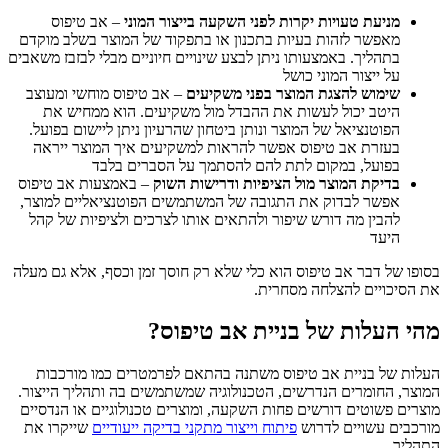
מניעת טעויות יקרות לפני השקעה בייצור המוני
– אב טיפוס
מאפשר לזהות בעיות בתכנון או בתפקוד של המוצר בשלב מוקדם
בתהליך. באמצעותו ניתן לבצע שינויים חיוניים מבלי לבזבז משאבים
על ייצור המוני כושל
שימוש להצגת המוצר בפני משקיעים
– אב טיפוס מוחשי ומעוצב
היטב יכול לעשות את ההבדל מול משקיעים. הוא ממחיש את
הפוטנציאל של המוצר ונותן ביטחון שהרעיון ניתן ליישום בפועל.
בעזרת אב טיפוס אפשר להראות למשקיעים איך המוצר ייראה
בפועל, במקום לתת להם להסתמך על הסברים בלבד
בדיקת המוצר מול הציפיות ודרישות השוק
– באמצעות אב טיפוס
אפשר לבדוק את התגובה של המשתמשים הפוטנציאליים למוצר,
להבין מה דורש שיפור ולהתאים אותו לצרכים ולציפיות של קהל
היעד
בסופו של דבר אב טיפוס הוא כלי שלא רק חוסך זמן וכסף, אלא גם מעלה
את הסיכויים להצלחה מסחרית.
מהי העלות של בניית אב טיפוס?
העלות של בניית אב טיפוס משתנה בהתאם לפרמטרים כמו מורכבות
המוצר, החומרים הנדרשים, הטכנולוגיה שמשתמשים בה ותהליך הייצור.
מוצרים פשוטים דורשים פחות השקעה, ומוצרים טכנולוגיים או הנדסיים
מורכבים עשויים לדרוש
פיתוח וייצור מתקני בדיקה ייעודיים
שייקרו את
התהליך.