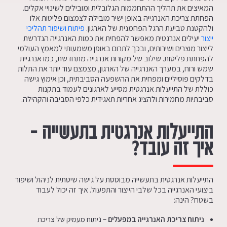
המאיצים את תהליך ההתחממות הגלובלית ומובילים לשינויי אקלים.
הפחתת צריכת האנרגייה באופן ישיר מובילה לצמצום פליטות אלו
ולהקטנת טביעת הרגל הפחמנית של הארגון.
פיתוח ושיפור תהליכי
ייצור
יעילים אנרגטית מאפשר להפחית את כמות האנרגייה הנדרשת
לייצור מוצרים ושירותים, ובכך לתרום באופן משמעותי למאמץ העולמי
להפחתת פליטות. שילוב של מקורות אנרגייה מתחדשת, כמו אנרגיית
שמש ורוח, במערך האנרגייה של הארגון, מצמצם עוד יותר את התלות
בדלקים פוסיליים ומפחית את ההשפעה הסביבתית, וכן אימוץ גישה
כוללת של התייעלות אנרגטית מסייע לארגונים לעמוד בתקנות
סביבתיות מחמירות ולהציג אחריות תאגידית כלפי הסביבה והקהילה.
התייעלות אנרגטית בתעשייה –
איך זה עובד?
התייעלות אנרגטית בתעשייה מבוססת על גישה שיטתית לניהול ושיפור
ביצועי האנרגייה בכל שלבי הייצור והתפעול. איך זה יכול לעבוד
בשטח? הינה:
ניתוח צריכת האנרגייה במפעלים
– ניתוח מעמיק של צריכת