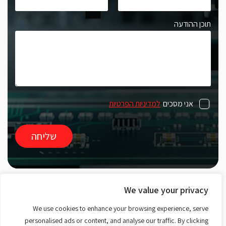
תוכן ההודעה
אני מסכים
למדיניות הפרטיות
We value your privacy
ארק אוטומציה מובילה בפיתוח וייצור מערכות אוטומציה,
רובוטיקה ומכונות ייעודיות לתעשייה. אנו מתמחים במכניקה
We use cookies to enhance your browsing experience, serve
עדינה ובמציאת פתרונות חדשניים, ומספקים מענה מדויק
personalised ads or content, and analyse our traffic. By clicking
הכולל מבדקים אוטומטיים, מערכות בקרה ויישומי איסוף נתונים.