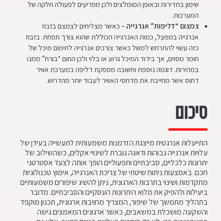
שימון בתדירות ובאופן המומלצים ולכן מפריעים לפעולה חלקה של
המערכות.
צמצום “דליפות” אנרגייה
– כאשר מצליחים לצמצם בזבוז
אנרגייה במפעל, כמות האנרגייה הכוללת שהוא צורך תפחת. בזבוז
כזה עשוי להתרחש למשל כאשר צורכים אנרגייה לחימום מיכל של
חומר מסוים, אך בידוד המיכל גרוע או בלוי ולכן החום “בורח” ממנו
במהירות. דוגמה נוספת וחשובה מספקת דליפה במערכת אוויר
דחוס אשר מחייבת את מדחסי האוויר לעבוד יותר מהדרוש.
סיכום
התייעלות אנרגטית מייצגת הזדמנות משמעותית לתעשייה בעידן של
עלויות אנרגייה גבוהות ודאגה גוברת לשינויי אקלים, כשהשילוב של
יתרונות כלכליים, סביבתיים ותפעוליים הופך אותה לצעד אסטרטגי
חכם. באמצעות ניתוח שיטתי של צריכת האנרגייה, אימוץ טכנולוגיות
מתקדמות ושינוי בתרבות הארגונית, ניתן להשיג שיפורים משמעותיים
ביעילות ולהפיק את מלוא היתרונות העסקיים והסביבתיים. מדובר
בתהליך מתמשך של שיפור, המצריך מחויבות ארגונית, תכנון מוקפד
והשקעה מושכלת במשאבים, כאשר ארגונים המאמצים גישה