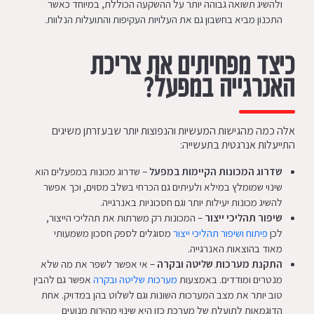
ולהשיג תשואה גבוהה יותר על ההשקעה הכוללת, במיוחד כאשר
התכנון מביא בחשבון גם את העלויות העקיפות והתועלות הנלוות.
כיצד מפחיתים את צריכת
האנרגייה במפעל?
אלה כמה מהגישות המעשיות והנפוצות יותר שבעזרתן משיגים
התייעלות אנרגטית בתעשייה:
שדרוג המכונות הקיימות במפעל
– שדרוג מכונות במפעלים הוא
שינוי שמומלץ במילא ולעיתים גם הכרחי בשלב מסוים, וכך אפשר
להשיג מכונות יעילות יותר וגם חסכוניות באנרגייה.
שיפור תהליכי ייצור
– המכונות רק משרתות את תהליכי הייצור,
לכן
פיתוח ושיפור תהליכי ייצור
מסוגלים לספק חסכון משמעותי
מאוד בהוצאות האנרגייה.
התקנת מערכות שליטה ובקרה
– אי אפשר לשפר את מה שלא
מנטרים ומודדים. באמצעות
מערכות שליטה ובקרה
אפשר גם להבין
טוב יותר את מצב המערכות השונות וגם לשלוט בהן במדויק. אחת
הדוגמאות לתועלת של מערכת כזו היא שינוי מהירות מנועים