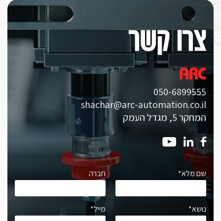
צרו קשר
050-6899555
shachar@arc-automation.co.il
המחקר 5, מגדל העמק
שם מלא*
חברה
נושא*
מייל*