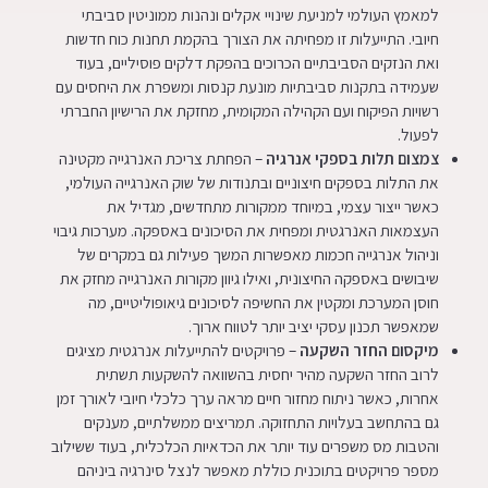
למאמץ העולמי למניעת שינויי אקלים ונהנות ממוניטין סביבתי
חיובי. התייעלות זו מפחיתה את הצורך בהקמת תחנות כוח חדשות
ואת הנזקים הסביבתיים הכרוכים בהפקת דלקים פוסיליים, בעוד
שעמידה בתקנות סביבתיות מונעת קנסות ומשפרת את היחסים עם
רשויות הפיקוח ועם הקהילה המקומית, מחזקת את הרישיון החברתי
לפעול.
צמצום תלות בספקי אנרגיה
– הפחתת צריכת האנרגייה מקטינה
את התלות בספקים חיצוניים ובתנודות של שוק האנרגייה העולמי,
כאשר ייצור עצמי, במיוחד ממקורות מתחדשים, מגדיל את
העצמאות האנרגטית ומפחית את הסיכונים באספקה. מערכות גיבוי
וניהול אנרגייה חכמות מאפשרות המשך פעילות גם במקרים של
שיבושים באספקה החיצונית, ואילו גיוון מקורות האנרגייה מחזק את
חוסן המערכת ומקטין את החשיפה לסיכונים גיאופוליטיים, מה
שמאפשר תכנון עסקי יציב יותר לטווח ארוך.
מיקסום החזר השקעה
– פרויקטים להתייעלות אנרגטית מציגים
לרוב החזר השקעה מהיר יחסית בהשוואה להשקעות תשתית
אחרות, כאשר ניתוח מחזור חיים מראה ערך כלכלי חיובי לאורך זמן
גם בהתחשב בעלויות התחזוקה. תמריצים ממשלתיים, מענקים
והטבות מס משפרים עוד יותר את הכדאיות הכלכלית, בעוד ששילוב
מספר פרויקטים בתוכנית כוללת מאפשר לנצל סינרגיה ביניהם