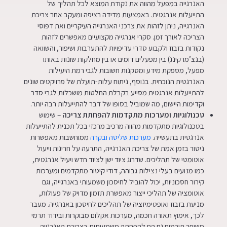
האנרגייה במפעל מהווה את נקודת המוצא לכל תהליך של
התייעלות אנרגטית. באמצעות מדידה רציפה ומעקב אחר צריכת
האנרגייה, ניתן לזהות את צרכני האנרגייה העיקריים ואת דפוסי
הצריכה לאורך זמן. סקרי אנרגייה מקצועיים מאפשרים לזהות
נקודות בזבוז ולקבוע סדרי עדיפויות להתערבות ושיפור, והשוואה
(בנצ’מרקינג) בין מפעלים דומים או בין מחלקות שונות באותו
מפעל, מספקת מידע ומסקנות חשובות לגבי רמת היעילות
האנרגטית הנוכחית. בנוסף, ניתוח עלות-תועלת של פרויקטים שונים
להתייעלות אנרגטית מסייע בקבלת החלטות מושכלות לגבי סדר
וקדימות היישום, מה שמוביל בסופו של דבר להתייעלות רבה יותר.
טכנולוגיות ומערכות מתקדמות להפחתת צריכה
– שימוש
בטכנולוגיות מתקדמות מהווה מרכיב מרכזי בכל תכנית להתייעלות
אנרגטית בתעשייה.
מערכות שליטה ובקרה
ממוחשבות מאפשרות
ניטור בזמן אמת של צריכת האנרגייה, התרעה על חריגות וייעול
אוטומטי של תהליכים. שדרוג ציוד ישן לציוד חדש ויעיל אנרגטית,
כמו מנועים בעלי נצילות גבוהה, דודי קיטור מתקדמים ומערכות
קירור חסכוניות, יכול להוביל לחיסכון משמעותי באנרגייה, וגם
אוטומציה של תהליכי ייצור מאפשרת תזמון מדויק של פעולות,
מניעת בזבוז ואופטימיזציה של תהליכים לחיסכון באנרגייה. מעבר
לכך, אימוץ תאורה חכמה, מערכות אקלום מבוקרות ובידוד תרמי
משופר תורמים גם הם להפחתה משמעותית בצריכת האנרגייה,