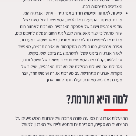
ומצריכים התייחסות רבה.
שיטות לאחסון ושימוש חוזר באנרגייה
– אחסון אנרגייה הוא
מרכיב מפתח בהתייעלות אנרגטית, המאפשר ניצול מיטבי של
עודפי אנרגייה וייצוב של אספקת האנרגייה. מערכות לאחזור חום
שיורי מתהליכי ייצור מאפשרות לנצל את החום הנפלט לחימום מים,
מבנים או לשימוש בתהליכי ייצור אחרים, כאשר שימוש במערכות
אגירת אנרגייה, כמו סוללות מתקדמות או אגירה תרמית, מאפשר
לאגור אנרגייה בזמני שפל ולהשתמש בה בזמני שיא ביקוש.
טכנולוגיות קו-גנרציה המאפשרות ייצור משולב של חשמל וחום,
מגדילות את היעילות הכוללת של מערכת האנרגייה, ושילוב של
מקורות אנרגייה מתחדשת עם מערכות אגירה ושימוש חוזר, יוצר
מערכת אנרגייה מאוזנת ויעילה יותר לטווח ארוך.
למה היא תורמת?
התייעלות אנרגטית מציעה שורה ארוכה של יתרונות המשפיעים על
הביצועים העסקיים, הסביבתיים והתפעוליים של הארגון. למשל:
חיסכון כספי
– הפחתה בצריכת האנרגייה מתורגמת באופן ישיר