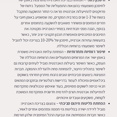
לחיסכון משמעותי בהוצאות התפעוליות של המפעל. ניתוח של
פרויקטים להתייעלות אנרגטית מראה כי החזר ההשקעה מתקבל
בטווח של 1-3 שנים במרבית המקרים, מה שמשפיע באופן חיובי על
תזרים המזומנים ומשחרר משאבים להשקעה בתחומים אחרים.
בנוסף, הגנה מפני תנודתיות במחירי האנרגייה מקטינה את
הסיכונים הפיננסיים ומאפשרת תכנון תקציבי יציב יותר, כאשר
בתעשיות עתירות אנרגייה, חיסכון של 10-20% בצריכה יכול להוביל
לשיפור משמעותי ברווחיות הכוללת.
שיפור רווחיות ותחרותיות
– הפחתת עלויות האנרגייה משפרת
באופן ישיר את המרווחים התפעוליים ואת הרווחיות הכוללת של
העסק, כאשר השיפור ביעילות האנרגטית מוביל לעיתים קרובות גם
לשיפור בתהליכי הייצור, להפחתת פחת ולהגדלת התפוקה. חברות
המציגות ביצועים סביבתיים טובים נהנות מיתרון תחרותי בשווקים
בינלאומיים ומיכולת לעמוד בדרישות רגולטוריות ובתקנים המהווים
תנאי כניסה לשווקים מסוימים, בעוד שאימוץ טכנולוגיות מתקדמות
להתייעלות אנרגטית תורם לתדמית חדשנית ומתקדמת המושכת
לקוחות, משקיעים ועובדים איכותיים.
הפחתת פליטות וזיהום סביבתי
– צמצום בצריכת האנרגייה
מוביל לירידה ישירה בפליטות גזי חממה ומזהמים אחרים לאוויר,
כאשר חברות המפחיתות את טביעת הרגל הפחמנית שלהן תורמות