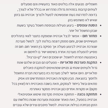
חשמליים. מנועים אלה בולטים מאוד בתעשייה והם מופעלים
לעיתים קרובות במהירות גדולה מהדרוש או בכלל שלא לצורך,
בדומה למדרגות נעות שממשיכות לפעול ולצרוך אנרגייה גם בזמן
שאיש לא משתמש בהן.
הסטת עומסים
– ביצוע פעילות מבוססת חשמל בעיקר בשעות
שבהן החשמל זול יותר.
מחזור חום
– אפשר לנצל אנרגייה שמופקת כתוצר לוואי בתהליכים
תעשייתיים שונים, וחום מספק דוגמה בולטת לכך. למשל מערכת
שצורכת אנרגייה לביצוע פעולה אך מפיקה בין השאר חום. חום זה
מסייע להפעלת מערכת אחרת בשימוש ישיר בו לחימום או
באמצעות המרתו לחשמל. יש שמכנים זאת “קו-גנרציה”.
התקנת מערכות סולאריות
– מפעלים הם מבנים שלהם שטח
גדול ולעיתים שטחי גג פנויים שמתאימים להתקנת פאנלים
סולאריים. היום אפשר לשלב מערכת כזו במערכות חברת החשמל
ולחסוך בהוצאות. מבין מקורות האנרגייה המתחדשים זהו אפיק
מתאים ובשל בייחוד לעסקים, וזאת בשונה מאנרגיית רוח (שאין בכל
מקום) או מקורות אחרים כגון אנרגייה ממקור גאותרמי.
תחזוקה נכונה
– תחזוקה איכותית מקדמת שימוש אופטימאלי
אנרגייה במפעל, זאת מאחר שמכונות ומערכות שונות נחלשות עם
הזמן מבחינת נצילות אנרגטית. למשל מיסבים וצירים שלא עוברים