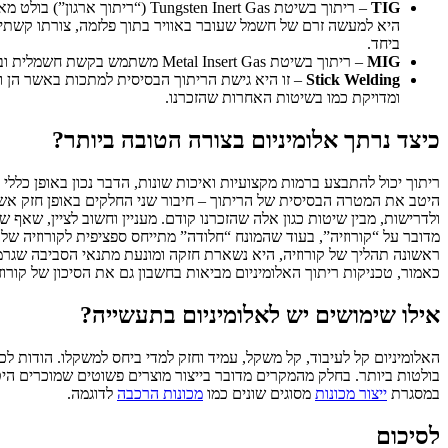
TIG
– ריתוך בשיטת ten Inert Gas
ביחד.
MIG
– ריתוך בשיטת Metal Insert Gas משתמש בקשת חשמלית ובחומר מילוי מבוסס אלקטרודת מתכת. זו היא טכניקה מהירה מאוד אך לא תמיד איכותית מספיק.
Stick Welding
– זו היא גישת הריתוך הבסיסית למתכות באשר הן והי
ומדויקת כמו בשיטות האחרות שהזכרנו.
כיצד נרתך אלומיניום בצורה הטובה ביותר?
ריתוך יכול להתבצע ברמות מקצועיות ואיכות שונות, הדבר נכון באופן כללי וג
היטב את המטרה הבסיסית של הריתוך – חיבור שני החלקים באופן חזק אשר י
ולדרישות, מבין שיטות כגון אלה שהזכרנו קודם. מעניין וחשוב לציין, שאף
מדובר על “קורוזיה”, בעוד שהמונח “חלודה” מתייחס ספציפית לקורוזיה של 
ראשונה תהליך של קורוזיה, היא נשארת חזקה ומונעת מתנאי הסביבה שגרמו
כאמור, טכניקות ריתוך האלומיניום מביאות בחשבון גם את הסיכון של קורוז
אילו שימושים יש לאלומיניום בתעשייה?
האלומיניום קל לעיבוד, קל משקל, עמיד וחזק למדי ביחס למשקלו. הודות לכך 
בולטות ביותר. בחלק מהמקרים מדובר בייצור מוצרים פשוטים שמוכרים היט
במסגרת
ייצור מכונות
מסוגים שונים כמו
מכונות הרכבה
לדוגמה.
לסיכום