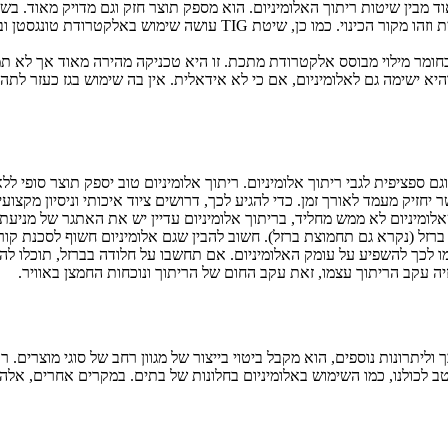
Tungs (“ריתוך ארגון”) בולט מאוד מבין שיטות ריתוך האלומיניום. הוא מספק תוצר חזק ו
היא למעשה זרם של חשמל שעובר באוויר בתוך פלזמה, צורתו קשתית וזהו מק
א ישימה גם לאלומיניום, אם כי לא אידאלית. אין בה שימוש בגז כעזר לתהלי
ם ספציפית לגבי ריתוך אלומיניום. ריתוך אלומיניום טוב יספק תוצר סופי ללא 
חזיק מעמד לאורך זמן. כדי להגיע לכך, דרושים ציוד איכותי וניסיון מקצו
 שאלומיניום לא ממש מחליד, בריתוך אלומיניום עדיין יש את האתגר של מניעת
ברזל (נקרא גם תחמוצת ברזל). חשוב להבין שגם אלומיניום חשוף לסכנת קורו
 לכך להשפיע על עומק האלומיניום. אם תחשבו על חלודה בברזל, תוכלו לה
יה עקב הריתוך עצמו, זאת עקב החום של הריתוך ונוכחות החמצן באוויר.
וליתרונות נוספים, הוא מקבל ביטוי בייצור של מגוון רחב של סוגי מוצרים. 
ב לכולנו, כמו השימוש באלומיניום בחלונות של בתים. במקרים אחרים, אלה