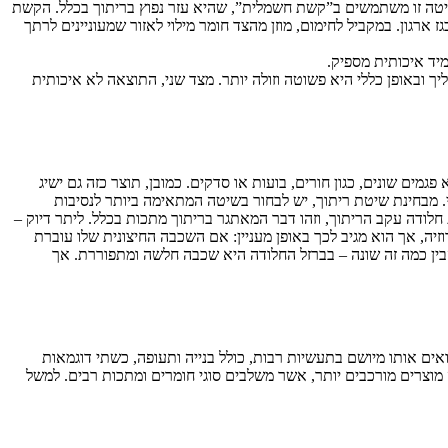
גם מדויק מאוד. בשיטה זו משתמשים ב”קשת חשמלית”, שהיא עזר נפוץ בריתוך בכלל. הקשת
ור הכינוי. כמו כן, שיטת TIG עושה שימוש באלקטרודת טונגסטן ובגז ארגון. במקביל לחימום, מוזן מהצד חומר מילוי לאזור שמעוניינים לרתך
ך ובאופן כללי היא פשוטה וזולה יותר. מצד שני, התוצאה לא איכותית
פגמים שונים, כגון חורים, בועות או סדקים. כמובן, תוצר כזה גם ישיג
עי. מבחינת שיטת ריתוך, יש לבחור בשיטה המתאימה ביותר לנסיבות
 חלודה עקב הריתוך, וזהו דבר המאתגר בריתוך מתכות בכלל. ליתר דיוק –
זיה, אך הוא מגיב לכך באופן מעניין: אם השכבה החיצונית שלו עוברת
בין כמה זה שונה – בברזל החלודה היא שכבה חלשה ומתפוררת. אך
רואים אותו מיושם בתעשיות רבות, כולל בנייה ותעופה, כשתי דוגמאות
 מוצרים מורכבים יותר, אשר משלבים סוגי חומרים ומתכות רבים. למשל