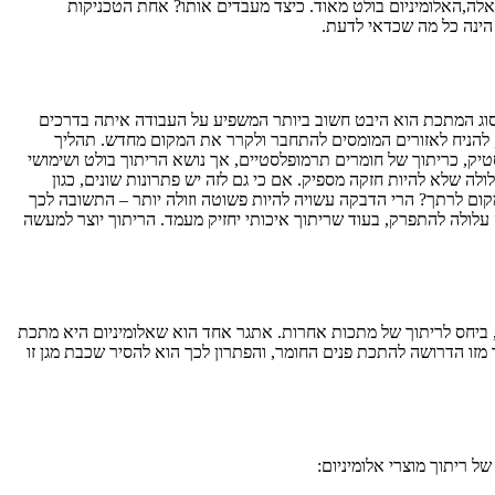
אלה,האלומיניום בולט מאוד. כיצד מעבדים אותו? אחת הטכניקות
 הינה כל מה שכדאי לדעת.
סוג המתכת הוא היבט חשוב ביותר המשפיע על העבודה איתה בדרכים
ם, להניח לאזורים המומסים להתחבר ולקרר את המקום מחדש. תהליך
טיק, כריתוך של חומרים תרמופלסטיים, אך נושא הריתוך בולט ושימושי
לה שלא להיות חזקה מספיק. אם כי גם לזה יש פתרונות שונים, כגון
קום לרתך? הרי הדבקה עשויה להיות פשוטה וזולה יותר – התשובה לכך
לולה להתפרק, בעוד שריתוך איכותי יחזיק מעמד. הריתוך יוצר למעשה
ע, ביחס לריתוך של מתכות אחרות. אתגר אחד הוא שאלומיניום היא מתכת
 מזו הדרושה להתכת פנים החומר, והפתרון לכך הוא להסיר שכבת מגן זו
של ריתוך מוצרי אלומיניום: