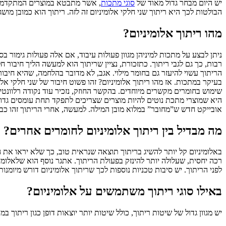
יש היום מבחר גדול מאוד של
סוגי מתכות
, אשר מתבטא במוצרים המתקדמים ו
הבולטות לכך היא ריתוך שני חלקי אלומיניום זה לזה. ריתוך הוא כמובן מו
מהו ריתוך אלומיניום?
ניתן לבצע על מתכות למיניהן מגוון פעולות עיבוד, אם אלה פעולות גימור בס
רבות, כך גם לגבי ריתוך. כתזכורת, נציין שריתוך הוא למעשה הליך חיבו
הריתוך עשוי להיעזר גם בחומר מילוי. אגב, לא מדובר בהלחמה, שהיא חיבו
בעיקר במתכות. אז מהו ריתוך אלומיניום? זהו פשוט חיבור של שני חלקי אל
שימוש בחומרים מקשרים מיוחדים. בהקשר החוזק, נזכיר עוד נקודה רלוונט
היא שמוצרי מתכת נוטים להיות מוצרים שצריכים לתפקד תחת עומסים גדו
אובייקט חדש ש”מחובר” במלוא מובן המילה. למעשה, אחרי הריתוך זהו כבר
מה מבדיל בין ריתוך אלומיניום לחומרים אחרים?
באלומיניום קל יותר להשיג בריתוך תוצאה שנראית טוב, כך שלא יראו את 
רכה יחסית, שעלולה יותר להינזק בפעולת הריתוך. אתגר נוסף הוא שלאלומי
לפני הריתוך. יש סיבות טכניות נוספות לכך שריתוך אלומיניום דורש מיומנו
באילו סוגי ריתוך משתמשים על אלומיניום?
יש מגוון גדול של שיטות ריתוך, כולל שיטות יותר יוצאות דופן כגון ריתוך 