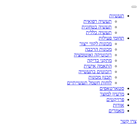
תעשיות
תעשיה רפואית
תעשיה בטחונית
תעשיה כללית
תחומי פעילות
מכונות לקווי ייצור
מכונות הרכבה
רובוטיקה ואוטומציה
מתקני בדיקה
התאמה אישית
רובוטים בתעשייה
תכנון מכונות
לוחות חשמל תעשייתיים
סטארטאפים
מרעיון למוצר
פרויקטים
אודות
מאמרים
צרו קשר