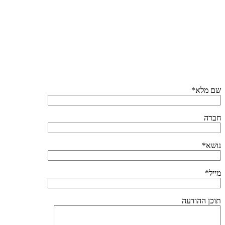
שם מלא*
חברה
נושא*
מייל*
תוכן ההודעה