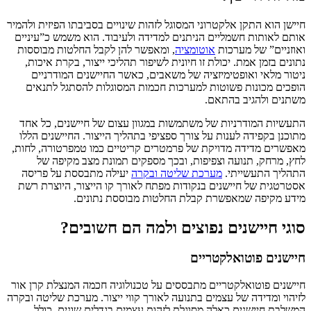
חיישן הוא התקן אלקטרוני המסוגל לזהות שינויים בסביבתו הפיזית ולהמיר
אותם לאותות חשמליים הניתנים למדידה ולעיבוד. הוא משמש כ”עיניים
ואוזניים” של מערכות
אוטומציה
, ומאפשר להן לקבל החלטות מבוססות
נתונים בזמן אמת. יכולת זו חיונית לשיפור תהליכי ייצור, בקרת איכות,
ניטור מלאי ואופטימיזציה של משאבים, כאשר החיישנים המודרניים
הופכים מכונות פשוטות למערכות חכמות המסוגלות להסתגל לתנאים
משתנים ולהגיב בהתאם.
התעשיות המודרניות של משתמשות במגוון עצום של חיישנים, כל אחד
מתוכנן בקפידה לענות על צורך ספציפי בתהליך הייצור. החיישנים הללו
מאפשרים מדידה מדויקת של פרמטרים קריטיים כמו טמפרטורה, לחות,
לחץ, מרחק, תנועה וצפיפות, ובכך מספקים תמונת מצב מקיפה של
התהליך התעשייתי.
מערכת שליטה ובקרה
יעילה מתבססת על פריסה
אסטרטגית של חיישנים בנקודות מפתח לאורך קו הייצור, היוצרת רשת
מידע מקיפה שמאפשרת קבלת החלטות מבוססת נתונים.
סוגי חיישנים נפוצים ולמה הם חשובים?
חיישנים פוטואלקטריים
חיישנים פוטואלקטריים מתבססים על טכנולוגיה חכמה המנצלת קרן אור
לזיהוי ומדידה של עצמים בתנועה לאורך קווי ייצור. מערכת שליטה ובקרה
המשלבת חיישנים כאלה מסוגלת לזהות עצמים בגדלים שונים, כולל