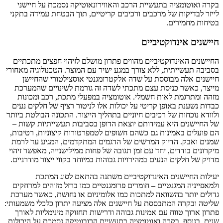
בקרה ואוטומציה בתעשיית הרכב והאווירונאוטיקה נסמכת על חיישני
לייזר לבדיקות של מרכבים ורכיבים קריטיים, תוך הבטחת עמידה בתקני
בטיחות מחמירים.
חיישנים אינדוקטיביים
החיישנים האינדוקטיביים מהווים פתרון מושלם לזיהוי חפצים מתכתיים
בסביבה תעשייתית, ללא צורך במגע ישיר עם המוצר. הטכנולוגיה מאחורי
חיישנים אלה מבוססת על שדה אלקטרומגנטי אוסצילטורי שהחיישן
מייצר, כאשר כניסת עצם מתכתי לשדה זה גורמת לשינויים שהמערכת
מזהה ומתרגמת לאות חשמלי. אוטומציה במפעלי מתכת, רכב ומכונות
כבדות נשענת באופן קריטי על יכולות אלו לניטור רציף של חלקים נעים
ולוודא נוכחות של רכיבים חיוניים בתהליך הייצור. התכונה הבולטת ביותר
של החיישנים היא עמידותם יוצאת הדופן בסביבות תעשייתיות קשות –
הם פועלים באמינות גם כשהם חשופים לטמפרטורות קיצוניות, רטיבות,
שמנים ואבק. הדיוק המרשים של הדגמים המתקדמים, המגיע עד לרמת
מיקרונים בודדים, יחד עם זמן תגובה של פחות ממילישנייה, מאפשר זיהוי
מדויק של חלקים הנעים במהירויות גבוהות במיוחד בקווי ייצור מודרניים.
יעילות החיישנים האינדוקטיביים משתנה בהתאם לסוג המתכת
ולמאפייניה המגנטיים – חומרים פרומגנטיים כמו ברזל מזוהים למרחקים
גדולים יותר בהשוואה למתכות כמו אלומיניום או נחושת, כאשר מערכת
שליטה ובקרה המתבססת על חיישנים אלה מציעה יתרון כלכלי משמעותי:
פתרון ארוך טווח עם אמינות גבוהה ודרישות תחזוקה מינימליות לאורך
שנים. בנוסף, בקרה ואוטומציה בתעשיית הרובוטיקה נסמכת על היכולות