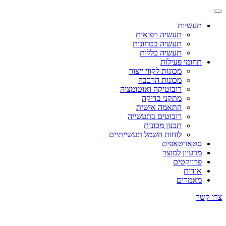
תעשיות
תעשיה רפואית
תעשיה בטחונית
תעשיה כללית
תחומי פעילות
מכונות לקווי ייצור
מכונות הרכבה
רובוטיקה ואוטומציה
מתקני בדיקה
התאמה אישית
רובוטים בתעשייה
תכנון מכונות
לוחות חשמל תעשייתיים
סטארטאפים
מרעיון למוצר
פרויקטים
אודות
מאמרים
צרו קשר