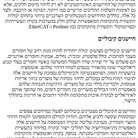
המדויקות של החיישנים האינדוקטיביים לא רק לזיהוי מיקום חלקים, אלא
גם לאימות השלמת תהליכים קריטיים כמו ריתוך, הברגה או הרכבה. ולצד
כל אלה, כוללים החידושים הטכנולוגיים העדכניים ביותר בתחום יכולות
תקשורת מתקדמות המאפשרות שילוב חלק במערכות בקרה תעשייתיות
ובפרוטוקולי תקשורת מתקדמים כמו Profinet ו-EtherCAT.
חיישנים קיבוליים
חיישנים קיבוליים מציעים יכולת ייחודית לזהות מגוון רחב של חומרים
מעבר למתכות, כולל פלסטיק, זכוכית, נוזלים, אבקות וחומרים אורגניים.
הם פועלים על ידי יצירת שדה חשמלי המשתנה כאשר חומרים בעלי קבוע
דיאלקטרי שונה מהאוויר נכנסים לטווח הזיהוי שלהם. אוטומציה
בתעשיות המזון, הפרמצבטיקה והכימיקלים נסמכת על חיישנים אלה
לניטור רמות נוזלים במכלים, לזיהוי נוכחות של מוצרים בתוך אריזות
אטומות, ולבדיקת מילוי נכון של מוצרים. הרגישות הגבוהה שלהם
מאפשרת זיהוי הבדלים מזעריים בין חומרים דומים, מה שהופך אותם
לאידיאליים לבקרת איכות מתקדמת ולזיהוי זיהומים או חריגות בתהליך
הייצור.
החיישנים הקיבוליים מצטיינים ביכולתם לפעול במרחבים צפופים
ובמקומות שקשה להגיע אליהם, הודות לגודלם הקומפקטי ולטווח הזיהוי
הקצר והמדויק. מערכת שליטה ובקרה המבוססת על חיישנים אלה
מאפשרת מיניאטוריזציה של תהליכי ייצור ובקרה במיוחד בתעשיית
האלקטרוניקה והמיקרו-מכניקה. בנוסף, בקרה ואוטומציה מתקדמת