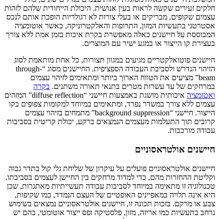
חלקים זעירים שקשה לראות בעין אנושית. היכולת הייחודית שלהם לזהות
עצמים שקופים, מבריקים או בעלי צורות לא רגולריות הופכת אותם לנכס
אסטרטגי בתעשיות המזון, התרופות והאלקטרוניקה, כאשר אוטומציה
המבוססת על חיישנים כאלה מאפשרת בקרת איכות בזמן אמת ללא צורך
בעצירת קו הייצור או במגע ישיר עם המוצרים.
חיישנים פוטואלקטריים מגיעים במגוון תצורות, כל אחת מותאמת לסוג
הזיהוי הנדרש ולסביבת העבודה הספציפית. החיישנים מסוג “through-
beam” מציעים את הטווח הארוך ביותר ומתאימים לזיהוי עצמים
במרחקים של עד עשרות מטרים בתנאי תאורה משתנים.
בקרה
ואטומציה
איכותית מושגת באמצעות חיישני “diffuse reflection” המזהים
עצמים ללא צורך במשדר נפרד, ומתאימים במיוחד למקומות צפופים בקו
הייצור. חיישני “background suppression” מתמחים בזיהוי עצמים
קרובים תוך התעלמות מעצמים הנמצאים ברקע, יכולת קריטית בסביבות
עבודה מורכבות.
חיישנים אולטראסוניים
חיישנים אולטראסוניים פועלים על עיקרון של שליחת גלי קול בתדר גבוה
וקליטת ההחזרות מהם, כדי למדוד מרחקים בין החיישן לעצמים בסביבתו.
טכנולוגיה זו מתאימה במיוחד לסביבות עבודה תעשייתיות מאתגרות, שכן
היא אינה תלויה במאפיינים האופטיים של העצם הנמדד, כמו שקיפות,
צבע או מרקם. בזכות תכונה זו, חיישנים אולטראסוניים נמצאים בשימוש
נרחב בתעשיות כמו אריזה, מזון, פלסטיקה ופס ייצור אוטומטי, בהם יש