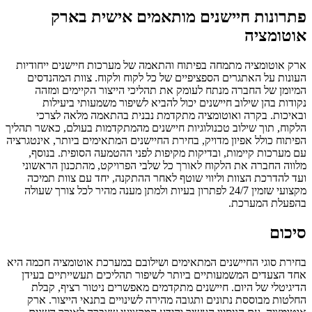
פתרונות חיישנים מותאמים אישית בארק
אוטומציה
ארק אוטומציה מתמחה בפיתוח והתאמה של מערכות חיישנים ייחודיות
העונות על האתגרים הספציפיים של כל לקוח ולקוח. צוות המהנדסים
המיומן של החברה מנתח לעומק את תהליכי הייצור הקיימים ומזהה
נקודות בהן שילוב חיישנים יכול להביא לשיפור משמעותי ביעילות
ובאיכות. בקרה ואוטומציה מתקדמת נבנית בהתאמה מלאה לצרכי
הלקוח, תוך שילוב טכנולוגיות חיישנים מהמתקדמות בעולם, כאשר תהליך
הפיתוח כולל אפיון מדויק, בחירת החיישנים המתאימים ביותר, אינטגרציה
עם מערכות קיימות, ובדיקות מקיפות לפני ההטמעה הסופית. בנוסף,
מלווה החברה את הלקוח לאורך כל שלבי הפרויקט, מהתכנון הראשוני
ועד להדרכת הצוות וליווי שוטף לאחר ההתקנה, יחד עם צוות תמיכה
מקצועי שזמין 24/7 לפתרון בעיות ולמתן מענה מהיר לכל צורך שעולה
בהפעלת המערכת.
סיכום
בחירת סוגי החיישנים המתאימים ושילובם במערכת אוטומציה חכמה היא
אחד הצעדים המשמעותיים ביותר לשיפור תהליכים תעשייתיים בעידן
הדיגיטלי של היום. חיישנים מתקדמים מאפשרים ניטור רציף, קבלת
החלטות מבוססת נתונים ותגובה מהירה לשינויים בתנאי הייצור. ארק