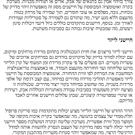
צורך בזיהוי אמין גם בתנאים של אבק, אדים או תנודות מכניות. מערכת
בקרה ואוטומציה המבוססת על חיישנים מסוג זה מאפשרת זיהוי מדויק של
נוכחות, גובה, מפלסים או עובי חומרים, תוך שמירה על מרחק בטוח
מהעצם וללא מגע ישיר, מה שתורם גם לשמירה על סטריליות ועמידות
לאורך זמן. בנוסף, חיישנים מתקדמים כוללים כיול דינמי ויכולות סינון
רעשים, מה שמבטיח יציבות גבוהה גם בסביבות משתנות.
חיישני לייזר
חיישני לייזר מייצגים את חזית הטכנולוגיה בתחום מדידת מרחקים ומיקום,
עם יכולת למדוד בדיוק של מיקרונים בודדים גם במרחקים ארוכים של
עשרות מטרים. הם פועלים על פי עקרון מדידת זמן המעוף של קרן הלייזר
מרגע שליחתה ועד החזרתה מהעצם הנמדד, או באמצעות טריאנגולציה
המחשבת את המרחק לפי זווית ההחזרה. אוטומציה המבוססת על חיישני
לייזר מאפשרת תהליכי מדידה מהירים במיוחד, עם קצב דגימה של אלפי
מדידות בשנייה, מה שחשוב במיוחד בקווי ייצור מהירים. טכנולוגיה זו
מציעה יתרון משמעותי בסביבות עבודה מאתגרות הכוללות אבק, רעידות
או שינויי טמפרטורה קיצוניים, שבהן עלולים חיישנים אחרים לאבד
מדיוקם.
הדור החדש של חיישני הלייזר מציע יכולות מתקדמות כמו סריקת פרופיל
תלת-ממדי של עצמים בתנועה, מה שמאפשר בקרת איכות מקיפה של
המוצר מכל זווית אפשרית. מערכת שליטה ובקרה המשלבת מספר חיישני
לייזר יכולה ליצור מפה מדויקת של העצם הנסרק ולהשוות אותה למודל
הדיגיטלי הרצוי, מה שמאפשר זיהוי סטיות מזעריות מהתכנון המקורי.