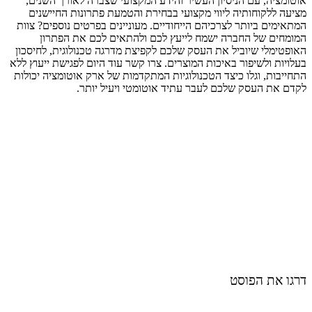
אוטומציה, עם הניסיון העשיר והידע המקצועי שצברה לאורך השנים,
מציעה ללקוחותיה ליווי מקצועי בבחירת והטמעת פתרונות החיישנים
המתאימים ביותר לצרכיהם הייחודיים. מעוניינים בפרטים נוספים? צוות
המומחים של החברה ישמח לייעץ לכם ולהתאים לכם את הפתרון
האופטימלי שיוביל את העסק שלכם לקפיצת מדרגה טכנולוגית, לחיסכון
בעלויות ולשיפור באיכות המוצרים. צרו קשר עוד היום לפגישת ייעוץ ללא
התחייבות, וגלו כיצד הטכנולוגיות המתקדמות של ארק אוטומציה יכולות
לקדם את העסק שלכם לעבר עתיד אוטומטי ויעיל יותר.
דרגו את הפוסט