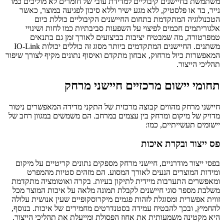
משתמשת בחיישנים קיבוליים למדידת עובי של חומרים לא מוליכים כמו
נייר, בד או פלסטיק, ללא מגע ישיר וללא סיכון לפגיעה במוצר, כאשר
הטכנולוגיה המתקדמת בתחום החיישנים הקיבוליים כוללת כיום
אלגוריתמים חכמים לפיצוי על השפעות סביבתיות כמו לחות ושינויי
טמפרטורה, מה שמבטיח יציבות בביצועים לאורך זמן גם בתנאים
משתנים. החיישנים המתקדמים ביותר מסוג זה כוללים יכולות IO-Link
המאפשרות כיול מרחוק, אבחון מתקדם ואיסוף נתונים מקיף לצורך שיפור
תהליכי הייצור.
תחומי יישום מרכזיים חיישני מרחק
חיישני מרחק מהווים קבוצה מרכזית של התקני מדידה המאפשרים ניטור
מדויק של מיקום ומרחק בין עצמים במרחב. הם משמשים במגוון רחב של
יישומים תעשייתיים, כמו:
פס ייצור ובקרת איכות
בפסי ייצור מודרניים, חיישני מרחק מספקים נתונים קריטיים על מיקום
ומידות המוצרים הנעים לאורך המסוע. הם מזהים סטיות מהמפרט
ומאפשרים התערבות מיידית לתיקון בעיות. בקרה ואוטומציה מתקדמת
משלבת מספר סוגי חיישנים לקבלת תמונה מלאה על איכות המוצר מכל
זווית אפשרית ומסוגלת לזהות פגמים מיקרוסקופיים שעין אנושית עלולה
להחמיץ, ובכך להבטיח עמידה בסטנדרטים מחמירים של איכות. בנוסף,
היא מקטינה משמעותית את אחוז הפסולת ומייעלת את תהליכי הייצור.