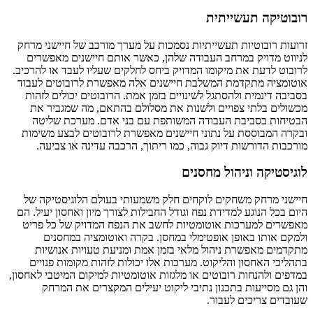
רובוטיקה תעשייתית
זרועות רובוטיות תעשייתיות נסמכות על מערך מורכב של חיישני מרחק
לניווט מדויק במרחב העבודה שלהן, כאשר אותם חיישנים מאפשרים
לרובוט לדעת את מיקומו המדויק ביחס לחלקים שעליו לעבד או להרכיב.
אוטומציה מתקדמת המשלבת חיישנים אלה מאפשרת לרובוטים לעבוד
בסביבה דינמית ולהסתגל לשינויים בזמן אמת. הרובוטים יכולים לזהות
מכשולים בלתי צפויים ולשנות את מסלולם בהתאם, מה שמגביר את
הבטיחות בסביבת העבודה המשותפת עם בני אדם. מערכת שליטה
ובקרה המבוססת על נתוני חיישנים מאפשרת לרובוטים לבצע משימות
מורכבות הדורשות דיוק גבוה, כמו ריתוך, הרכבה עדינה או צביעה.
לוגיסטיקה וניהול מחסנים
חיישני מרחק משחקים לוקחים חלק משמעותי בעולם הלוגיסטיקה של
היום בכל הנוגע למדידת נפח וגודל החבילות לצורך מיון ואחסון יעיל. הם
מאפשרים למערכות אוטומטיות לחשב את הנפח המדויק של כל פריט
ולמקם אותו באופן אופטימלי במחסן. בקרה ואוטומציה במחסנים
מתקדמים מאפשרת ניהול מלאי בזמן אמת ומניעת טעויות אנושיות
בתהליכי האחסון והליקוט. מערכות אלו יכולות לזהות מקומות פנויים
במדפים ולהנחות רובוטים או מלגזות אוטומטיות למיקום המיטבי לאחסון,
והן גם מסייעות בתכנון נתיבי ליקוט יעילים המקצרים את המרחק
שעובדים צריכים לעבור.