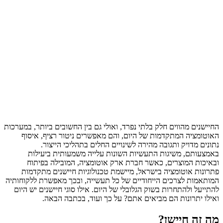
החיישנים מהווים חלק בלתי נפרד, ואולי גם בין החשובים ביותר, במערכות
האוטומציה המתקדמות של היום, והם מאפשרים ניטור רציף, איסוף
נתונים מדויק ותגובה מהירה לשינויים החלים בתהליכי הייצור.
באמצעותם, משיגות התעשיות השונות עלייה משמעותית ביעילות
ובאיכות המוצרים, כאשר חברת ארק אוטומציה, המובילה בפיתוח
פתרונות אוטומציה בישראל, מיישמת טכנולוגיות חיישנים מתקדמות
המותאמות לצרכים הייחודיים של כל תעשייה, ובכך מאפשרת ללקוחותיה
להתייעל ולהתחרות בשוק הגלובלי של היום. אילו סוגי חיישנים יש היום
ואילו יתרונות הם מביאים אתם? על כך ועוד, בכתבה הבאה.
מה זה חיישן?