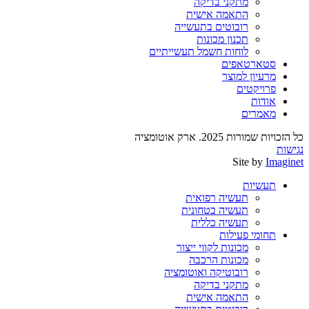
מתקני בדיקה
התאמה אישית
רובוטים בתעשייה
תכנון מכונות
לוחות חשמל תעשייתיים
סטארטאפים
מרעיון למוצר
פרויקטים
אודות
מאמרים
כל הזכויות שמורות 2025. ארק אוטומציה
נגישות
Site by
Imaginet
תעשיות
תעשיה רפואית
תעשיה בטחונית
תעשיה כללית
תחומי פעילות
מכונות לקווי ייצור
מכונות הרכבה
רובוטיקה ואוטומציה
מתקני בדיקה
התאמה אישית