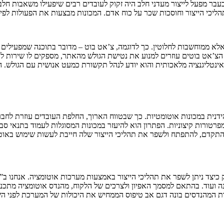
עבר מפעל לייצור מעדני חלב היה זקוק לעובדים רבים שיפעילו משאבות חלב
יכי הייצור וחוסכות שכר על כוח אדם. המכונות מבצעות את הפעולות לפי 
א ממוחשבות לחלוטין. כך לדוגמה, צ’אט בוט – מדובר בתוכנה שמפעילים אתר
’אט בוטים עוזרים למנוע את נטישת הגולש מהאתר, מספקים לו שירות לקו
נית במכונות אוטומטיות. כך שבטווח הארוך, החלפת העובדים עוזרת לחב
פרטורות קיצוניות. הפתרון הוא להיעזר במכונות המסוגלות לעמוד בתנאי סב
 להתקדם, להתפתח ולשפר את תהליכי הייצור שלה חייבת לעשות שימוש באוט
ק כיצד ניתן לשפר את תהליכי הייצור באמצעות מערכות אוטומציה. אנחנו 
ה ועוד. בהתאם למסמך האפיון ולצרכים של הלקוח, מהנדס אוטומציה מתכנ
וות המהנדסים בונה דגם אב טיפוס הממחיש את היכולות של המערכת לפני ה