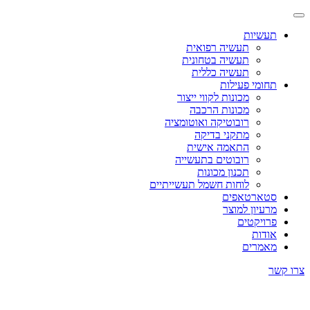
תעשיות
תעשיה רפואית
תעשיה בטחונית
תעשיה כללית
תחומי פעילות
מכונות לקווי ייצור
מכונות הרכבה
רובוטיקה ואוטומציה
מתקני בדיקה
התאמה אישית
רובוטים בתעשייה
תכנון מכונות
לוחות חשמל תעשייתיים
סטארטאפים
מרעיון למוצר
פרויקטים
אודות
מאמרים
צרו קשר