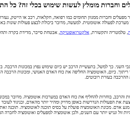
עלים וחברות מומלץ לעשות שימוש בכלי זה? כל ה
מפעלים וחברות ממגוון תחומים כמו רפואה, חקלאות, רכב או הייטק, נעזר
ו מערכת לפעולה אוטומטית. למעשה, מדובר ביכולת לבצע פעולות שונות בא
ה
, טלמטריה ותקשורת,
אלקטרואופטיקה
, אבטחת סייבר, מדידת בקרה ותהליכ
 גבי השני. כך למשל, בתעשיית הרכב יש כיום שימוש נפוץ במכונות הרכבה. 
 ריתוך. כיום, האוטומציה החליפה את כוח האדם האנושי, ומכונות הרכבה ה
ההרכבה בעזרת רובוטים.
ת והרכב, בוחרות להחליף את כוח האדם במערכות אוטומציה. מדובר במכונ
 את הפעולות הנדרשות באופן מדויק ומהיר יותר מהאדם, ובניגוד לעובד ה
גע אדם. מכונת האוטומציה פועלת על בסיס תוכנה לאוטומציה. תוכנה זאת 
ת זול ונגיש יותר עם השנים, ולכן אוטומציה למפעלים ואוטומציה לחברה ה