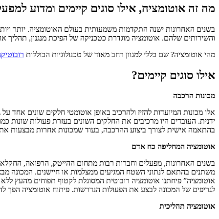
מה זה אוטומציה, אילו סוגים קיימים ומדוע למפ
בשנים האחרונות ישנה התקדמות משמעותית בעולם האוטומציה. יותר ויותר 
והשירותים שלהם. אוטומציה מוגדרת כטכניקה של הפיכת מנגנון, תהליך א
מהי אוטומציה? שם כללי למגוון רחב מאוד של טכנולוגיות הכוללות
רובוטיק
אילו סוגים קיימים?
מכונות הרכבה
אלו מכונות המיועדות להזיז ולהרכיב באופן אוטומטי חלקים שונים אחד על
ידנית. העובדים היו מרכיבים את החלקים השונים בעזרת פעולות שונות כמו
בהתאמה אישית לצורך ביצוע ההרכבה, בעוד שמכונות אחרות מבצעות את 
אוטומציה המחליפה כח אדם
בשנים האחרונות, מפעלים וחברות רבות מתחום ההייטק, הרפואה, החקלאו
משתנים בהתאם לנתוני השטח המגיעים ממצלמות או חיישנים. המכונה מבצעת
אוטומציה” פיחתנו אוטומציה רובוטית המסוגלת לקטוף תפוחים מהעץ ללא מ
לגריפים של המכונה לבצע את הפעולות הנדרשות. פיתוח אוטומציה הפך להיו
אוטומציה תהליכית