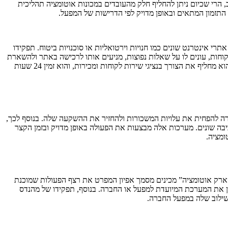
, הרי שכיום ניתן להחליף חלק מהעובדים במכונות אוטומציה תהליכית
התזמון המתאים ובאופן מדויק לפי הדרישות של המפעל.
י אינטרנט שונים כמו חנויות וירטואליות או סוכנויות ביטוח. תפקידו
חות, עונים לו על שאלות נפוצות, מניעים אותו לרכישה באתר ולהשארת
פרטי הקשר שלו לצורך הגדלת המכירות של העסק. הצ’אט בוט מבוסס על אינטליגנציה מלאכותית והוא יודע לנהל תקשורת כמעט אנושית עם הגולש. הוא מחליף את הצורך בנציגי שירות לקוחות ומכירות, והוא זמין 24 שעות
רה להפחית את עלויות המשכורות ולהחזיר את ההשקעה שלה. בנוסף לכך,
יבה שונים. מערכות אלה מבצעות את הפעולה באופן מדויק ובזמן הקצר
ומציה.
ב”ארק אוטומציה” מכינים מסמך אפיון המפרט את רצף הפעולות שמוכנת
ן את המערכת המיועדת למפעל או החברה. בנוסף, תפקידו של מהנדס
שילוב שלה במפעל החברה.