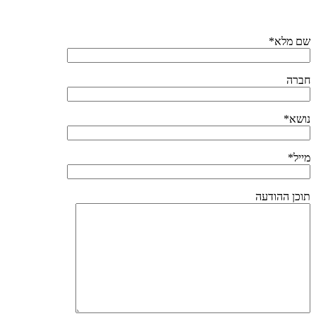
שם מלא*
חברה
נושא*
מייל*
תוכן ההודעה