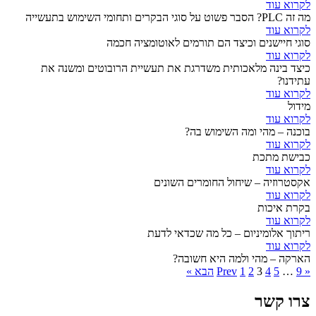
לקרוא עוד
מה זה PLC? הסבר פשוט על סוגי הבקרים ותחומי השימוש בתעשייה
לקרוא עוד
סוגי חיישנים וכיצד הם תורמים לאוטומציה חכמה
לקרוא עוד
כיצד בינה מלאכותית משדרגת את תעשיית הרובוטים ומשנה את
עתידנו?
לקרוא עוד
מידול
לקרוא עוד
בוכנה – מהי ומה השימוש בה?
לקרוא עוד
כבישת מתכת
לקרוא עוד
אקסטרוזיה – שיחול החומרים השונים
לקרוא עוד
בקרת איכות
לקרוא עוד
ריתוך אלומיניום – כל מה שכדאי לדעת
לקרוא עוד
הארקה – מהי ולמה היא חשובה?
Posts
« Prev
9
…
5
4
3
2
1
הבא »
pagination
צרו קשר