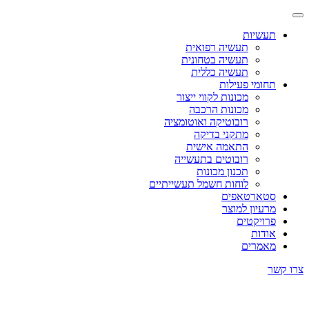
תעשיות
תעשיה רפואית
תעשיה בטחונית
תעשיה כללית
תחומי פעילות
מכונות לקווי ייצור
מכונות הרכבה
רובוטיקה ואוטומציה
מתקני בדיקה
התאמה אישית
רובוטים בתעשייה
תכנון מכונות
לוחות חשמל תעשייתיים
סטארטאפים
מרעיון למוצר
פרויקטים
אודות
מאמרים
צרו קשר