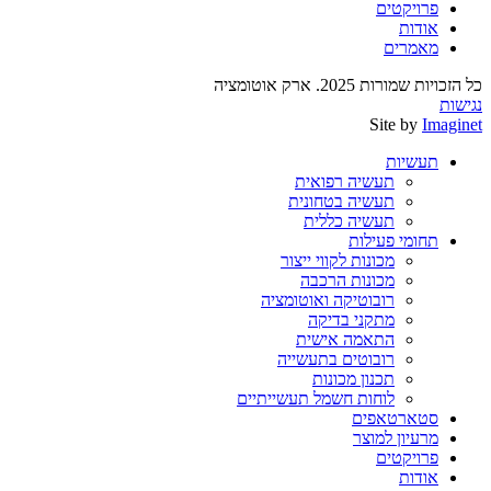
פרויקטים
אודות
מאמרים
כל הזכויות שמורות 2025. ארק אוטומציה
נגישות
Site by
Imaginet
תעשיות
תעשיה רפואית
תעשיה בטחונית
תעשיה כללית
תחומי פעילות
מכונות לקווי ייצור
מכונות הרכבה
רובוטיקה ואוטומציה
מתקני בדיקה
התאמה אישית
רובוטים בתעשייה
תכנון מכונות
לוחות חשמל תעשייתיים
סטארטאפים
מרעיון למוצר
פרויקטים
אודות