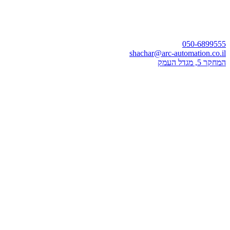
050-6899555
shachar@arc-automation.co.il
המחקר 5, מגדל העמק