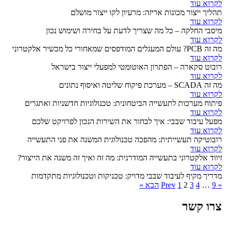
לקרוא עוד
תהליך ייצור מכונות אריזה: מרעיון לקו ייצור מושלם
לקרוא עוד
מיסבי החלקה – כל מה שצריך לדעת על בחירה ושימוש נכון
לקרוא עוד
מה זה PCB? עולם המעגלים המודפסים שמאחורי כל מכשיר אלקטרוני
לקרוא עוד
רובוט סקארה – הפתרון האוטומטי למפעלי ייצור בישראל
לקרוא עוד
מה זה SCADA – מערכת פיקוח שליטה ואיסוף נתונים
לקרוא עוד
פיתוח מערכות לתעשייה הביטחונית: טכנולוגיות חדשניות ואתגרים
לקרוא עוד
מפעל עיבוד שבבי: איך לבחור את השירות הנכון לפרויקט שלכם
לקרוא עוד
רובוטיקה תעשייתית: מהפכה טכנולוגית המשנה את פני התעשייה
לקרוא עוד
זיווד אלקטרוני בתעשייה המודרנית: מה זה ואיך זה משנה את הייצור?
לקרוא עוד
מדריך מקיף לעיבוד שבבי מדויק: טכניקות וטכנולוגיות מתקדמות
Posts
« Prev
9
…
4
3
2
1
הבא »
pagination
צרו קשר