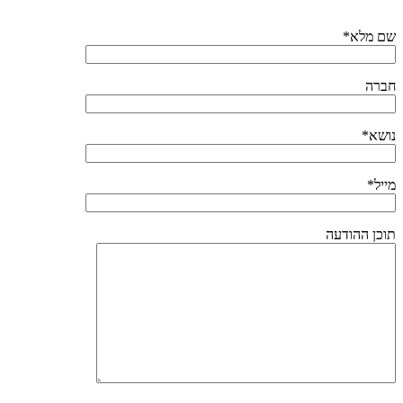
שם מלא*
חברה
נושא*
מייל*
תוכן ההודעה