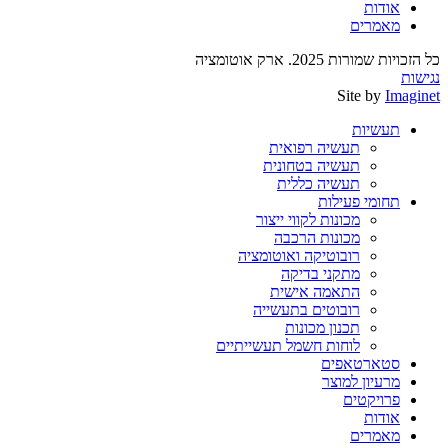
אודות
מאמרים
כל הזכויות שמורות 2025. ארק אוטומציה
נגישות
Site by
Imaginet
תעשיות
תעשיה רפואית
תעשיה בטחונית
תעשיה כללית
תחומי פעילות
מכונות לקווי ייצור
מכונות הרכבה
רובוטיקה ואוטומציה
מתקני בדיקה
התאמה אישית
רובוטים בתעשייה
תכנון מכונות
לוחות חשמל תעשייתיים
סטארטאפים
מרעיון למוצר
פרויקטים
אודות
מאמרים