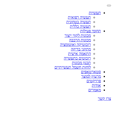
תעשיות
תעשיה רפואית
תעשיה בטחונית
תעשיה כללית
תחומי פעילות
מכונות לקווי ייצור
מכונות הרכבה
רובוטיקה ואוטומציה
מתקני בדיקה
התאמה אישית
רובוטים בתעשייה
תכנון מכונות
לוחות חשמל תעשייתיים
סטארטאפים
מרעיון למוצר
פרויקטים
אודות
מאמרים
צרו קשר