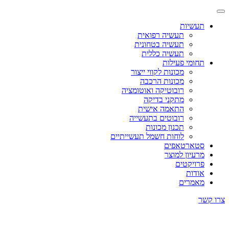
תעשיות
תעשיה רפואית
תעשיה בטחונית
תעשיה כללית
תחומי פעילות
מכונות לקווי ייצור
מכונות הרכבה
רובוטיקה ואוטומציה
מתקני בדיקה
התאמה אישית
רובוטים בתעשייה
תכנון מכונות
לוחות חשמל תעשייתיים
סטארטאפים
מרעיון למוצר
פרויקטים
אודות
מאמרים
צרו קשר