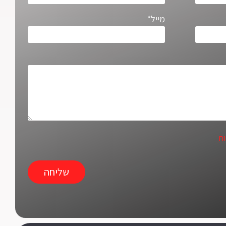
מייל*
ות