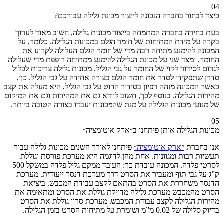
04
כיצד לבחור בחברה הנכונה לייצור מכונת גלילה עבורכם?
בעת בחירה בחברה המתמחה בייצור מכונות גלילה, חשוב מאוד לערוך
בקרה על מידת המתיחות של חומר הגלם במכונות הגלילה. כלומר, על
המכונה להימנע מתיחה רבה מדי של חומר הגלם העלולה לקרוע את
החומר, ומצד שני על מכונת הגלילה להימנע ממתיחה רופפת מדי שעלולה
לגרום לסידור לקוי של החומר על גבי הגליל. מכונות גלילה צריכות לכלול
סדרן שתפקידו לסדר את חומר הגלם בצורה אחידה על גבי הגליל. כך,
כאשר המכונה מזהה רפיון בסידור החוט על גבי הגליל, היא מעלה את קצב
מהירות הגלילה. בנוסף לכך, חשוב לוודא גם את המהירות וגם את המיקום
של מנועי מכונות הגלילה על מנת שהמכונות יעבדו בצורה הטובה ביותר.
05
מכונות הגלילה אותן פיתחנו ב״ארק אוטומציה״
אנו בחברת
״ארק אוטומציה״
פיתחנו לאורך השנים מכונות גלילה עבור
תעשיות רבות ומגוונות. אחת מהן לדוגמה היא מערכת פורסת וגוללת
לסרטי פלדה. המכונה עובדת כך: העובד ממקם גליל פלדה במשקל 500
ק”ג על גבי תוף ומעביר את הסרט דרך מערכת דנסר ייעודית. מערכת
הדנסר משחררת את הסרט בהתאם לקצב עבודת המכבש. ביציאת
הסרט מהמכבש מערכת גלילה מדויקת גוללת את הסרט ומתאימה את
מהירות הגלילה לקצב עבודת המכבש. מערכת סרוו גוללת את הסרט
בדיוק סלילה של 0.02 מ”מ ושומרת על מתיחות הסרט בזמן הגלילה.