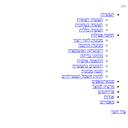
תעשיות
תעשיה רפואית
תעשיה בטחונית
תעשיה כללית
תחומי פעילות
מכונות לקווי ייצור
מכונות הרכבה
רובוטיקה ואוטומציה
מתקני בדיקה
התאמה אישית
רובוטים בתעשייה
תכנון מכונות
לוחות חשמל תעשייתיים
סטארטאפים
מרעיון למוצר
פרויקטים
אודות
מאמרים
צרו קשר