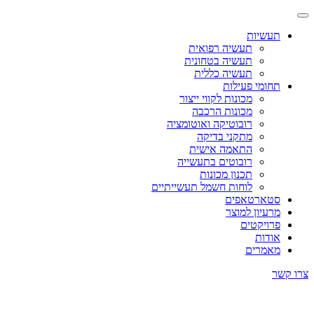
תעשיות
תעשיה רפואית
תעשיה בטחונית
תעשיה כללית
תחומי פעילות
מכונות לקווי ייצור
מכונות הרכבה
רובוטיקה ואוטומציה
מתקני בדיקה
התאמה אישית
רובוטים בתעשייה
תכנון מכונות
לוחות חשמל תעשייתיים
סטארטאפים
מרעיון למוצר
פרויקטים
אודות
מאמרים
צרו קשר