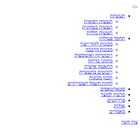
תעשיות
תעשיה רפואית
תעשיה בטחונית
תעשיה כללית
תחומי פעילות
מכונות לקווי ייצור
מכונות הרכבה
רובוטיקה ואוטומציה
מתקני בדיקה
התאמה אישית
רובוטים בתעשייה
תכנון מכונות
לוחות חשמל תעשייתיים
סטארטאפים
מרעיון למוצר
פרויקטים
אודות
מאמרים
צרו קשר