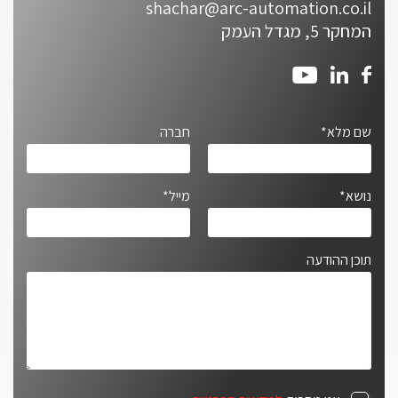
shachar@arc-automation.co.il
המחקר 5, מגדל העמק
שם מלא*
חברה
נושא*
מייל*
תוכן ההודעה