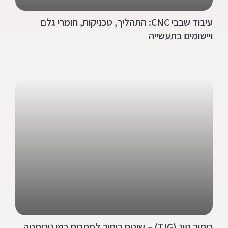
עיבוד שבבי CNC: התהליך, טכניקות, חומרי גלם
ויישומים בתעשייה
ריתוך טיג (TIG) – שיטת ריתוך למתכות כמו נירוסטה