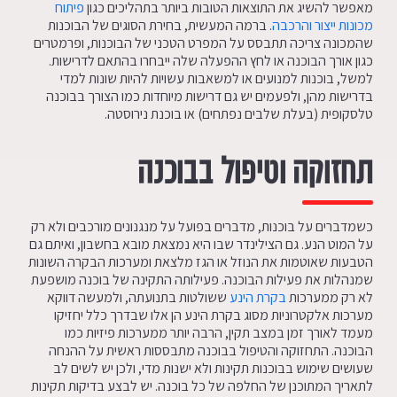
מאפשר להשיג את התוצאות הטובות ביותר בתהליכים כגון
פיתוח
מכונות ייצור והרכבה
. ברמה המעשית, בחירת הסוגים של הבוכנות
שהמכונה צריכה תתבסס על המפרט הטכני של הבוכנות, ופרמטרים
כגון אורך הבוכנה או לחץ ההפעלה שלה ייבחרו בהתאם לדרישות.
למשל, בוכנות למנועים או למשאבות עשויות להיות שונות למדי
בדרישות מהן, ולפעמים יש גם דרישות מיוחדות כמו הצורך בבוכנה
טלסקופית (בעלת שלבים נפתחים) או בוכנת נירוסטה.
תחזוקה וטיפול בבוכנה
כשמדברים על בוכנות, מדברים בפועל על מנגנונים מורכבים ולא רק
על המוט הנע. גם הצילינדר שבו היא נמצאת מובא בחשבון, ואיתם גם
הטבעות שאוטמות את הנוזל או הגז מלצאת ומערכות הבקרה השונות
שמנהלות את פעילות הבוכנה. פעילותה התקינה של בוכנה מושפעת
לא רק ממערכות
בקרת הינע
ששולטות בתנועתה, ולמעשה דווקא
מערכות אלקטרוניות מסוג בקרת הינע הן אלו שבדרך כלל יחזיקו
מעמד לאורך זמן במצב תקין, הרבה יותר ממערכות פיזיות כמו
הבוכנה. התחזוקה והטיפול בבוכנה מתבססות ראשית על ההנחה
שעושים שימוש בבוכנות תקינות ולא ישנות מדי, ולכן יש לשים לב
לתאריך המתוכנן של החלפה של כל בוכנה. יש לבצע בדיקות תקינות