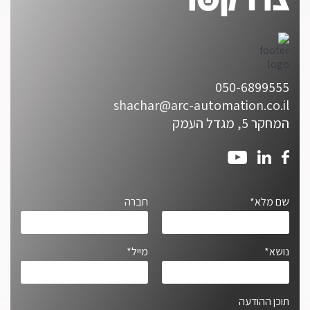
050-6899555
shachar@arc-automation.co.il
המחקר 5, מגדל העמק
שם מלא*
חברה
נושא*
מייל*
תוכן ההודעה