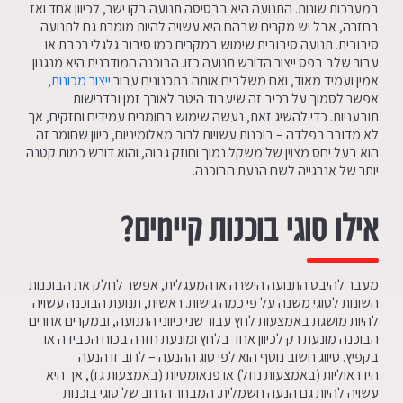
במערכות שונות. התנועה היא בבסיסה תנועה בקו ישר, לכיוון אחד ואז
בחזרה, אבל יש מקרים שבהם היא עשויה להיות מומרת גם לתנועה
סיבובית. תנועה סיבובית שימוש במקרים כמו סיבוב גלגלי רכבת או
עבור שלב בפס ייצור הדורש תנועה כזו. הבוכנה המודרנית היא מנגנון
אמין ועמיד מאוד, ואם משלבים אותה בתכנונים עבור
ייצור מכונות
,
אפשר לסמוך על רכיב זה שיעבוד היטב לאורך זמן ובדרישות
תובעניות. כדי להשיג זאת, נעשה שימוש בחומרים עמידים וחזקים, אך
לא מדובר בפלדה – בוכנות עשויות לרוב מאלומיניום, כיוון שחומר זה
הוא בעל יחס מצוין של משקל נמוך וחוזק גבוה, והוא דורש כמות קטנה
יותר של אנרגייה לשם הנעת הבוכנה.
אילו סוגי בוכנות קיימים?
מעבר להיבט התנועה הישרה או המעגלית, אפשר לחלק את הבוכנות
השונות לסוגי משנה על פי כמה גישות. ראשית, תנועת הבוכנה עשויה
להיות מושגת באמצעות לחץ עבור שני כיווני התנועה, ובמקרים אחרים
הבוכנה מונעת רק לכיוון אחד בלחץ ומונעת חזרה בכוח הכבידה או
בקפיץ. סיווג חשוב נוסף הוא לפי סוג ההנעה – לרוב זו הנעה
הידראוליות (באמצעות נוזל) או פנאומטיות (באמצעות גז), אך היא
עשויה להיות גם הנעה חשמלית. המבחר הרחב של סוגי בוכנות