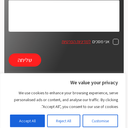
אני מסכים
למדיניות הפרטיות
We value your privacy
ארק אוטומציה מובילה בפיתוח וייצור מערכות אוטומציה,
We use cookies to enhance your browsing experience, serve
רובוטיקה ומכונות ייעודיות לתעשייה. אנו מתמחים במכניקה
personalised ads or content, and analyse our traffic. By clicking
עדינה ובמציאת פתרונות חדשניים, ומספקים מענה מדויק
"Accept All", you consent to our use of cookies.
הכולל מבדקים אוטומטיים, מערכות בקרה ויישומי איסוף נתונים.
Accept All
Reject All
Customise
כל הזכויות שמורות 2025. ארק אוטומציה