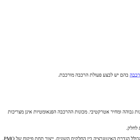
רכבה
בהם יש לבצע פעולת הרכבה מורכבת.
ות גבוהה ומחיר אטרקטיבי. מכונות ההרכבה הפנאומטיות אינן מצריכות
יתרונה של ארק אוטומציה מבוסס על יכולת אפיון מקצועית של סוג המכונה והפתרון המתאים לה. כל מכונה עוברת תהליך תיאום ציפיות, תכנון מפורט הכולל הגדרת האינטגרציה בין החלקים השונים, ייצור תחת פיקוח של PMO,