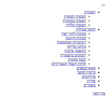
תעשיות
תעשיה רפואית
תעשיה בטחונית
תעשיה כללית
תחומי פעילות
מכונות לקווי ייצור
מכונות הרכבה
רובוטיקה ואוטומציה
מתקני בדיקה
התאמה אישית
רובוטים בתעשייה
תכנון מכונות
לוחות חשמל תעשייתיים
סטארטאפים
מרעיון למוצר
פרויקטים
אודות
מאמרים
צרו קשר