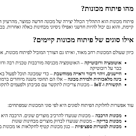
מהו פיתוח מכונות?
פיתוח מכונות הוא התהליך הכולל יצירה של מכונה חדשה כמוצר, מהרעיון ה
קיימת, והוא גם יכול להיות חדשני ואפילו ניסיוני מבחינות כאלה ואחרות. 
אילו סוגים של פיתוח מכונות קיימים?
כיוון שעולם המכונות רחב מאוד, ואיתו גם הצורך המוביל לפיתוח מכונות,
אוטומציה ורובוטיקה
– האוטומציה מכניסה מורכבות טכנית רבה ודור
כבר על רובוטיקה
חיישנים, זיהוי דיבור וראייה ממוחשבת
– כדי שמכונה תוכל לפעול באו
בינה מלאכותית ולמידת מכונה
– אלו הם תחומי משנה מיוחדים ברמת 
תקשורת ו-
IoT
– מכונות צריכות לתקשר עם סביבתן ולפעמים לתקשר 
עוד אפשרות לחלוקת הפיתוח לסוגים היא לפי סוגי המכונות שמפתחים:
מכונות הרכבה
– מכונות שנועדו להרכיב מוצרים שונים. הרכבה היא פ
מכונות בדיקה
– מכונות שנועדו לבדוק מוצרים מבחינות שונות
מכונות למטרות ספציפיות
– כגון מכונות קטיף לחקלאות או מכונות מי