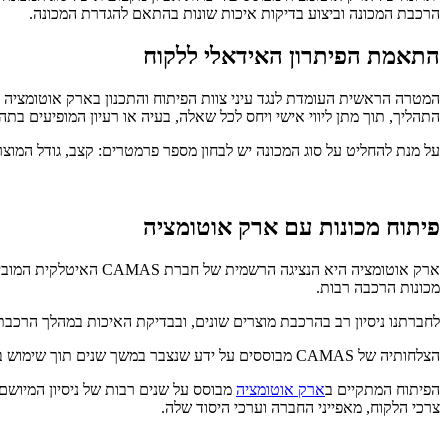
הרכבת המכונה וביצוע בדיקות איכות שונות בהתאם להגדרת המכונה.
התאמת הפיתרון האידאלי ללקוח
המטרה הראשית העומדת לנגד עיני צוות הפיתוח והתכנון בארק אוטומציה הי
התהליך, תוך מתן ליווי אישי ויחס לכל שאלה, בעיה או רעיון המופיעים בתהל
על מנת להחליט על סוג המכונה יש לבחון מספר פרמטרים: קצב, גודל המוצר,
פיתוח מכונות עם ארק אוטומציה
מכונות הרכבה רבות.
לחברתנו ניסיון רב בהרכבת מוצרים שונים, ובבדיקת האיכות במהלך הרכבת 
הצלחותיה של CAMAS מבוססים על ידע שנצבר במשך שנים תוך שימוש בקבלני משנה מומחים המשולבים בבניית המכונה בתחומים שונים כגון: ריתוך, הלחמה, הברגה, הזנה, הדבקה, שימון, צילום ועוד.
הפיתוח המתקיים ב
ארק אוטומציה
מבוסס על שנים רבות של ניסיון המיושם
צרכי הלקוח, מאפייני החברה וערכי היסוד שלה.