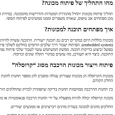
מהו התהליך של פיתוח מכונה?
תהליך פיתוח מכונות יתחיל מהגדרת המטרות והדרישות מהמכונה. במידת הצור
מכן מפתחים אב טיפוס, שאותו משפרים וממנו ממשיכים לפיתוח הסופי.
איך מפתחים תוכנה למכונות?
(embedded system). הפיתוח יעבור דרך שלבים הדומים בחלק
בפועל וביצוע בדיקות תוכנה. ממשק המשתמש עשוי לעבור שלבי פיתוח נפרד
התוכנה, כיצד היא תעודכן, מה עושים במקרי תקלה שונים וכדומה.
פיתוח וייצור מכונות הרכבה מסוג “קרוסלה”
מכונות הקרוסלה הן מכונות שצורתן עגולה ומסביב להן מספר תחנות להזנת 
החלק הקודם.
בין תחנות ההרכבה ממוקמות תחנות בדיקה שתפקידן לבדוק שהחלקים הורכ
מכונת קרוסלה יכולה להיות מופעלת על ידי תחנות הרכבה פנאומטיות או מכניות, קצב ההרכבה במכונה פנאומטית יהיה בין 3 ל-6
החלקים מוזנים למכונה בעזרת מזינים ויברציונים או ממגשים יעודיים.