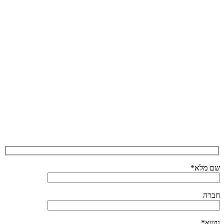
שם מלא*
חברה
נושא*