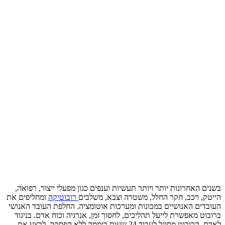
בשנים האחרונות יותר ויותר תעשיות וענפים כגון מפעלי ייצור, רפואה,
הייטק, רכב, חקר החלל, משטרה וצבא, משלבים
רובוטיקה
ומחליפים את
העובדים האנושיים במכונות ומערכות אוטומציה. החלפת העובד האנושי
ברובוט מאפשרת לייעל תהליכים, לחסוך זמן, אנרגיה וכוח אדם. בניגוד
לאדם, הרובוט מסוגל לעבוד 24 שעות ביממה ללא הפסקה, לבצע את