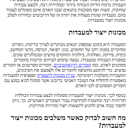
העבודה ברמת הדיוק הגבוהה ביותר ובמהירות רבה, ולבצע עבודות
שוחקות, קשות ואף מסוכנות בתנאים שבני האדם אינם מסוגלים לעמוד
בהם. מעבדות שונות מנצלות את יתרון זה של הרובוטים ובוחרות לשלב
מכונות ייצור במעבדות.
מכונות ייצור למעבדות
המעבדה היא מקום שמספק תנאים מבוקרים לצורך בדיקות, ניסויים
ומחקרים במגוון רחב של תחומים, כגון: רפואה, הנדסה, מדעי המחשב,
כימיה, פיזיקה, גאולוגיה, ביולוגיה ותחומים מדעים וטכנולוגיים שונים.
במסגרת העבודה במעבדה, נעשה שימוש לעיתים קרובות בחומרים
מסוכנים לאדם, כמו
חומרים רדיואקטיביים
, חומרים מסרטנים או חומרים
נפיצים. כדי להימנע מחשיפה לחומרים אלו ולצמצם את הסיכונים,
המעבדות משלבות רובוטיקה.
בניית מכונות לתעשייה
וספציפית למעבדות
מאפשרת להחליף את העובד האנושי ברובוט אשר מסוגל לבוא במגע עם
חומרים המסוכנים לבני האדם.
בנוסף לכך, מכונות ייצור למעבדות מסוגלות לבצע עבודות הכוללות
חזרתיות רבה ונחשבות למתישות עבור העובדים האנושיים. כך, ניתן
לחסוך בכוח אדם ולהגיע לתוצאות ייצור מהירות ומדויקות.
מה חשוב לבדוק כאשר משלבים מכונות ייצור
למעבדות?