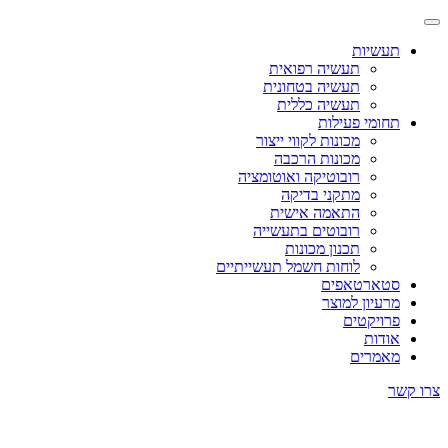
תעשיות
תעשיה רפואית
תעשיה בטחונית
תעשיה כללית
תחומי פעילות
מכונות לקווי ייצור
מכונות הרכבה
רובוטיקה ואוטומציה
מתקני בדיקה
התאמה אישית
רובוטים בתעשייה
תכנון מכונות
לוחות חשמל תעשייתיים
סטארטאפים
מרעיון למוצר
פרויקטים
אודות
מאמרים
צרו קשר