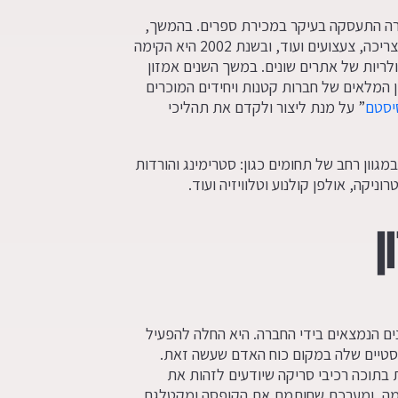
ילת דרכה, החברה התעסקה בעיקר במכירת ספרים. בהמשך,
החברה החלה למכור משחקי וידאו, פריטים לשיפוץ הבית, מוצרי צריכה, צעצועים ועוד, ובשנת 2002 היא הקימה
לריות של אתרים שונים. במשך השנים אמזון
 המלאים של חברות קטנות ויחידים המוכרים
יסטם
” על מנת ליצור ולקדם את תהליכי
וה כ-29,900,000,000 דולר ועוסקת במגוון רחב של תחומים כגון: סטרימינג והורדות
וניקה, אולפן קולנוע וטלוויזיה ועוד.
ן
ם הנמצאים בידי החברה. היא החלה להפעיל
סטיים שלה במקום כוח האדם שעשה זאת.
בתוכה רכיבי סריקה שיודעים לזהות את
ימה, ומערכת שחותמת את הקופסה ומקטלגת