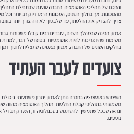
כיום, החברה מעבירה משימות שונות כמו הזמנת מלאים או קביע
והחכם של תהליכי האוטומציה. החברה טוענת שבתחילת התהליך, 
מהמכונות. אך בחלוף השנים, המכונות הראו דיוק רב יותר וכל 
צריך להצדיק את החלטתו, עד שלבסוף לא היה צורך יותר בעובדי
אמזון הבינה שבמהלך השנים, עובדים רבים קיבלו משכורות גבוה
משימות שהיו צריכות להיות אוטומטיות. בסופו של דבר, למרות
בחלקים השונים של החברה, אמזון מאמינה שתצליח לחסוך זמן ו
צועדים לעבר העתיד
השימוש באוטומציה בחברה נותן לאמזון יתרון משמעותי ביכולת 
משמעותי בתהליכי קבלת החלטות. תהליך האוטומציה מהווה שינו
ונראה שככל שתמשיך להשתמש בטכנולוגיה זו, היא רק תגדיל א
נוספים.