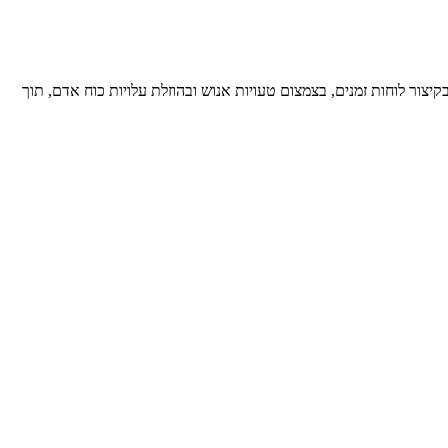
דלה משמעותית של היקפי הייצור. הן מסייעות בקיצור לוחות זמנים, בצמצום טעויות אנוש ובהוזלת עלויות כוח אדם, תוך