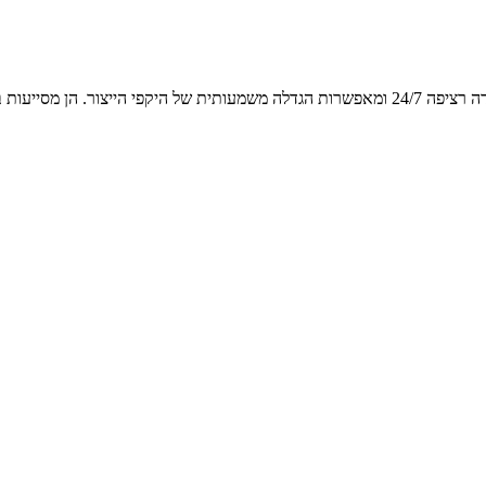
מערכות אוטומציה ורובוטיקה פועלות במהירות ובדיוק גבוהים, זמינות לעבודה רציפה 24/7 ומאפשרות הג