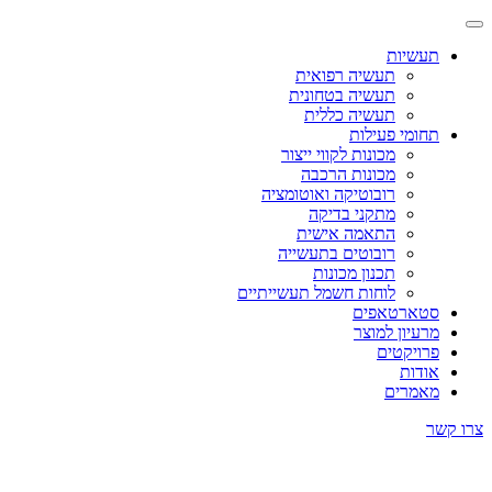
תעשיות
תעשיה רפואית
תעשיה בטחונית
תעשיה כללית
תחומי פעילות
מכונות לקווי ייצור
מכונות הרכבה
רובוטיקה ואוטומציה
מתקני בדיקה
התאמה אישית
רובוטים בתעשייה
תכנון מכונות
לוחות חשמל תעשייתיים
סטארטאפים
מרעיון למוצר
פרויקטים
אודות
מאמרים
צרו קשר