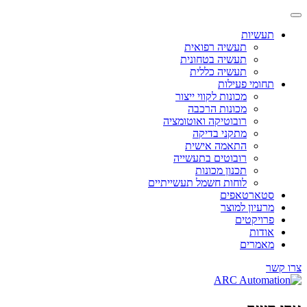
תעשיות
תעשיה רפואית
תעשיה בטחונית
תעשיה כללית
תחומי פעילות
מכונות לקווי ייצור
מכונות הרכבה
רובוטיקה ואוטומציה
מתקני בדיקה
התאמה אישית
רובוטים בתעשייה
תכנון מכונות
לוחות חשמל תעשייתיים
סטארטאפים
מרעיון למוצר
פרויקטים
אודות
מאמרים
צרו קשר