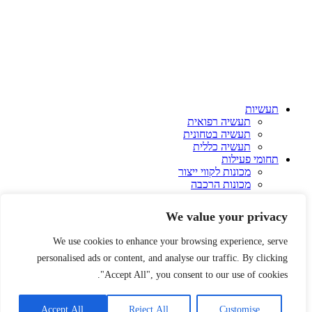
תעשיות
תעשיה רפואית
תעשיה בטחונית
תעשיה כללית
תחומי פעילות
מכונות לקווי ייצור
מכונות הרכבה
רובוטיקה ואוטומציה
מתקני בדיקה
We value your privacy
התאמה אישית
רובוטים בתעשייה
We use cookies to enhance your browsing experience, serve
תכנון מכונות
personalised ads or content, and analyse our traffic. By clicking
לוחות חשמל תעשייתיים
סטארטאפים
"Accept All", you consent to our use of cookies.
מרעיון למוצר
פרויקטים
אודות
Accept All
Reject All
Customise