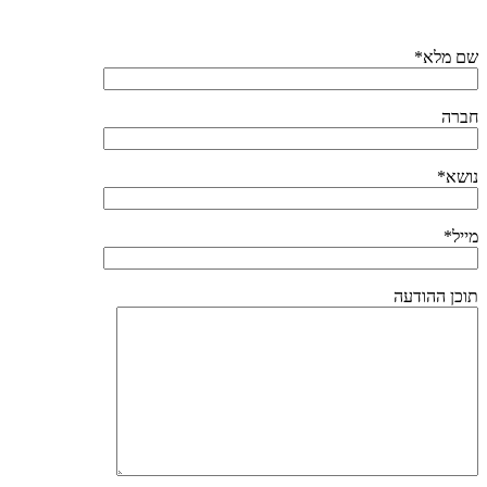
שם מלא*
חברה
נושא*
מייל*
תוכן ההודעה