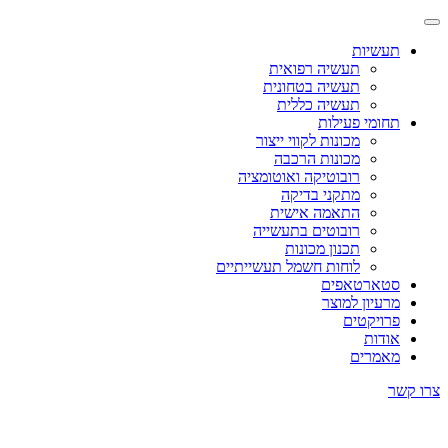
תעשיות
תעשיה רפואית
תעשיה בטחונית
תעשיה כללית
תחומי פעילות
מכונות לקווי ייצור
מכונות הרכבה
רובוטיקה ואוטומציה
מתקני בדיקה
התאמה אישית
רובוטים בתעשייה
תכנון מכונות
לוחות חשמל תעשייתיים
סטארטאפים
מרעיון למוצר
פרויקטים
אודות
מאמרים
צרו קשר