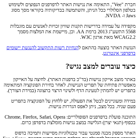
חברת "Vee", התאימה את נגישות האתר לדפדפנים הנפוצים ולשימוש
בטלפון הסלולרי ככל הניתן, והשתמשה בבדיקותיה בקוראי מסך מסוג
Jaws ו- NVDA.
מקפידה על עמידה בדרישות תקנות שוויון זכויות לאנשים עם מוגבלות
5568 התשע"ג 2013 ברמת AA. וכן, מיישמת את המלצות מסמך
WCAG2.2 מאת ארגון W3C.
הנגשת האתר בוצעה בהתאם ל
הנחיות
רשות
התקשוב
להנגשת
יישומים
בדפדפני
אינטרנט
.
כיצד עוברים למצב נגיש?
באתר מוצב אייקון נגישות (בד"כ בדפנות האתר). לחיצה על האייקון
מאפשרת פתיחת של תפריט הנגישות. לאחר בחירת הפונקציה המתאימה
בתפריט יש להמתין לטעינת הדף ולשינוי הרצוי בתצוגה (במידת הצורך).
במידה ומעוניינים לבטל את הפעולה, יש ללחוץ על הפונקציה בתפריט
פעם שניה. בכל מצב, ניתן לאפס הגדרות נגישות.
התוכנה פועלת בדפדפנים הפופולריים: Chrome, Firefox, Safari, Opera
בכפוף (תנאי יצרן) הגלישה במצב נגישות מומלצת בדפדפן כרום.
האתר מספק מבנה סמנטי עבור טכנולוגיות מסייעות ותמיכה בדפוס