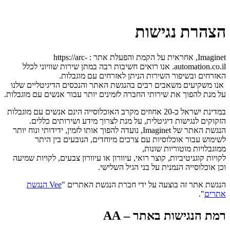
הצהרת נגישות
Imaginet, אחראית על הקמת והפעלת אתר : https://arc-
automation.co.il. אנו רואים חשיבות רבה במתן שירות שוויוני לכלל
האזרחים ובשיפור השירות הניתן לאזרחים עם מוגבלות.
אנו משקיעים משאבים רבים בהנגשת האתר והנכסים הדיגיטליים שלנו
על מנת להפוך את שירותי החברה לזמינים יותר עבור אנשים עם מוגבלות.
במדינת ישראל כ-20 אחוזים מקרב האוכלוסייה הינם אנשים עם מוגבלות
הזקוקים לנגישות דיגיטלית, על מנת לצרוך מידע ושירותים כללים.
הנגשת האתר של Imaginet, נועדה להפוך אותו לזמין, ידידותי ונוח יותר
לשימוש עבור אוכלוסיות עם צרכים מיוחדים, הנובעים בין היתר
ממוגבלויות מוטוריות שונות,
לקויות קוגניטיביות, קוצר רואי, עיוורון או עיוורון צבעים, לקויות שמיעה
וכן אוכלוסייה הנמנית על בני הגיל השלישי.
הנגשת אתר זה בוצעה על ידי חברת הנגשת האתרים "
Vee
הנגשת
אתרים
".
רמת הנגישות באתר – AA