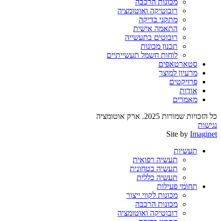
מכונות הרכבה
רובוטיקה ואוטומציה
מתקני בדיקה
התאמה אישית
רובוטים בתעשייה
תכנון מכונות
לוחות חשמל תעשייתיים
סטארטאפים
מרעיון למוצר
פרויקטים
אודות
מאמרים
כל הזכויות שמורות 2025. ארק אוטומציה
נגישות
Site by
Imaginet
תעשיות
תעשיה רפואית
תעשיה בטחונית
תעשיה כללית
תחומי פעילות
מכונות לקווי ייצור
מכונות הרכבה
רובוטיקה ואוטומציה