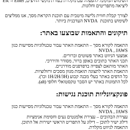
השימוש המקובל להפעלה עם מקלדת בעזרת מקשי החיצים, Enter ו- Esc
ליציאה מתפריטים וחלונות.
לצורך קבלת חווית גלישה מיטבית עם תוכנת הקראת מסך, אנו ממליצים
לשימוש בתוכנת NVDA העדכנית ביותר.
תיקונים והתאמות שבוצעו באתר:
התאמה לקורא מסך – התאמת האתר עבור טכנולוגיות מסייעות כגון
NVDA , JAWS
אמצעי הניווט באתר פשוטים וברורים.
תכני האתר כתובים באופן ברור, מסודר והיררכי.
האתר מותאם לצפייה בדפדפנים מודרניים.
התאמת האתר לתצוגה תואמת מגוון מסכים ורזולוציות.
כל הדפים באתר בעלי מבנה קבוע (1H/2H/3H וכו').
לכל התמונות באתר יש הסבר טקסטואלי חלופי (alt).
פונקציונליות תוכנת נגישות:
התאמה לקורא מסך – התאמת האתר עבור טכנולוגיות מסייעות כגון
NVDA , JAWS
עצירת הבהובים – עצירת אלמנטים נעים וחסימת אנימציות
דילוג ישיר לתוכן – דילוג על התפריט הראשי ישירות אל התוכן.
התאמה לניווט מקלדת.