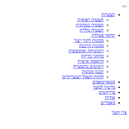
תעשיות
תעשיה רפואית
תעשיה בטחונית
תעשיה כללית
תחומי פעילות
מכונות לקווי ייצור
מכונות הרכבה
רובוטיקה ואוטומציה
מתקני בדיקה
התאמה אישית
רובוטים בתעשייה
תכנון מכונות
לוחות חשמל תעשייתיים
סטארטאפים
מרעיון למוצר
פרויקטים
אודות
מאמרים
צרו קשר