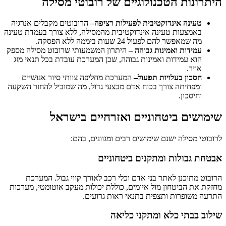
היתרונות הטכנולוגיים של רובוטי מסילה
טעינה אינדוקטיבית לפעילות רציפה
–
הרובוטים מקבלים אנרגיה
באמצעות טעינה אינדוקטיבית מהמסילה, ללא צורך בעמדת טעינה
מה שמאפשר להם לפעול 24 שעות ביממה ללא הפסקה.
עמידות ואמינות גבוהה
–
היתרון המשמעותי שרובוט מסילה מספק
הוא עמידות ואמינות גבוהה, שכן המערכת עובדת בכל תנאי מזג
אויר.
חסכון בעלויות תפעול
–
המערכת מחליפה צוותי סיור אנושיים
ומפחיתה צורך בכוח אדם מבצעי גדול, מה שמוביל להחזר השקעה
וחיסכון.
שימושים ביטחוניים ואזרחיים בישראל
לרובוטי מסילה ישנם שימושים רבים ומגוונים, בהם:
אבטחת גבולות ומתקנים ביטחוניים
הרובוט מתוכנן לאתר בני אדם וכלי רכב לאורך קווי גבול. המערכת
מחזקת את הביטחון מול איומים, כוללת יכולות מעקב אוטומטי, מערכות
התרעה משופרות ותצפית בתנאי ראות גרועים.
שילוב בבתי כלא ומתקני כליאה