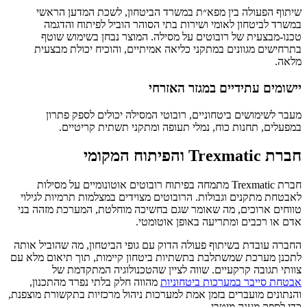
שיתוף הפעולה בין מפא״ת במשרד הביטחון, לשכת המדען הראשי
במשרד לביטחון לאומי ושירות בתי הסוהר הוביל לפיתוח והדגמה
טכנו-מבצעית של רובוטים על מסילה. המוצר נבחן בשימוש שוטף
בתרחישים מגוונים במתקני כליאה אמיתיים, והוכיח יכולת מבצעית
מלאה.
יישומים עתידיים במגזר האזרחי
מעבר לשימושים ביטחוניים, רובוטי המסילה יכולים לספק פתרון
במפעלים, תחנות כוח, נמלי תעופה ומתקני תשתית קריטיים.
חברת
Trexmatic
והפיתוח המקומי
חברת Trexmatic מתמחה בפיתוח רובוטים אוטונומיים על מסילות
לאבטחת מתקנים וגבולות. הרובוטים מצוידים במצלמות תרמיות לגילוי
טווחים ארוכים, מה שאומר שגם בחשיכה מוחלטת, המערכת מזהה בני
אדם או רכבים ומתריעה באופן אוטומטי.
החברה עובדת בשיתוף פעולה הדוק עם גופי הביטחון, מה שהוביל אותה
לתכנן מערכת שמשתלבת בתשתיות ביטחון קיימות, תוך תיאום מלא עם
צוותי תגובה קרקעיים. שווה לציין שהטכנולוגיה המתקדמת של
אבטחת
סייבר
במערכות
ביטחוניות
מהווה חלק בלתי נפרד מהתכנון,
והנתונים מועברים בזמן אמת למערכות ניהול מרכזיות בתקשורת מוצפנת,
כדי לספק מענה מיטבי.