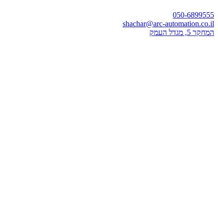
050-6899555
shachar@arc-automation.co.il
המחקר 5, מגדל העמק