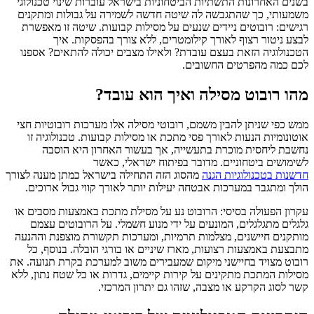
בשנים האחרונות התשתיות הביטחוניות בישראל עוברות שינוי טכנולוגי
משמעותי, כך שהתגבשה לה שיטה חדשה לשמירה על גבולות ומתקנים
רגישים: רובוטים ניידים שנעים על מסילות קבועות. שיטה זו מאפשרת
לבצע ניטור רצוף לאורך קילומטרים, ללא צורך בהפסקות. איך
הטכנולוגיה הזאת בעצם עובדת? ולאילו מצבים יכולה להתאים? אספנו
לכם כמה מהפרטים החשובים.
מהו רובוט מסילה ואיך הוא עובד?
ממש כפי שניתן להבין משמם, רובוטי מסילה אלו מערכות רובוטיות חצי
אוטונומיות הנעות לאורך פסי מתכת או מסילות קבועות. טכנולוגיה זו
נחשבת ליחסית מוכרת בתעשייה, אך בעשור האחרון היא הוסבה
לשימושים ביטחוניים. מדובר בפיתוח ישראלי, כאשר
חדשנות
בטכנולוגיות
הגנה
מהסוג הזה התחילה בישראל כמתן מענה לצורך
הולך ומתגבר במערכות אבטחה יעילות יותר לאורך קווי גבול ארוכים.
עקרון הפעולה בסיסי: הרובוט נע על מסילת מתכת באמצעות מסבים או
גלגלים מתגלגלים, המונעים על ידי מנוע חשמלי. על הרובוטים עצמם
מותקנים חיישנים, מצלמות תרמיות, ומערכות תקשורת מוצפנת וההנעה
מתבצעת באמצעות רצועות, מארז שיניים או בורגי הובלה. בנוסף, כל
רובוט מצויד בחיישני מיקום שמעבירים משוב למערכת בקרת תנועה. את
מסילות המתכת מתקינים על קירות קיימים, גדרות או כל שטח נתון, ללא
קשר לסוג הקרקע או מצבה, שזהו גם יתרון המרכזי.