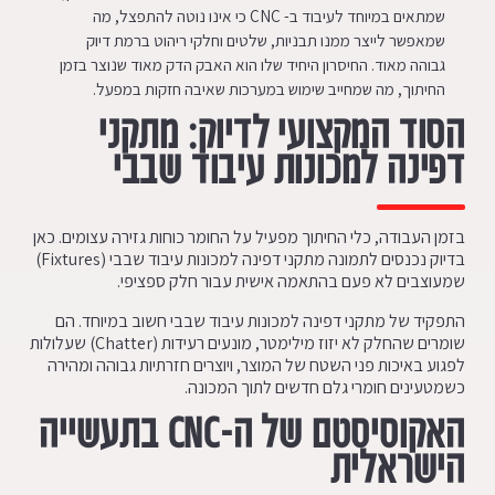
שמתאים במיוחד לעיבוד ב- CNC כי אינו נוטה להתפצל, מה
שמאפשר לייצר ממנו תבניות, שלטים וחלקי ריהוט ברמת דיוק
גבוהה מאוד. החיסרון היחיד שלו הוא האבק הדק מאוד שנוצר בזמן
החיתוך, מה שמחייב שימוש במערכות שאיבה חזקות במפעל.
הסוד המקצועי לדיוק: מתקני
דפינה למכונות עיבוד שבבי
בזמן העבודה, כלי החיתוך מפעיל על החומר כוחות גזירה עצומים. כאן
בדיוק נכנסים לתמונה מתקני דפינה למכונות עיבוד שבבי (Fixtures)
שמעוצבים לא פעם בהתאמה אישית עבור חלק ספציפי.
התפקיד של מתקני דפינה למכונות עיבוד שבבי חשוב במיוחד. הם
שומרים שהחלק לא יזוז מילימטר, מונעים רעידות (Chatter) שעלולות
לפגוע באיכות פני השטח של המוצר, ויוצרים חזרתיות גבוהה ומהירה
כשמטעינים חומרי גלם חדשים לתוך המכונה.
האקוסיסטם של ה-
CNC
בתעשייה
הישראלית