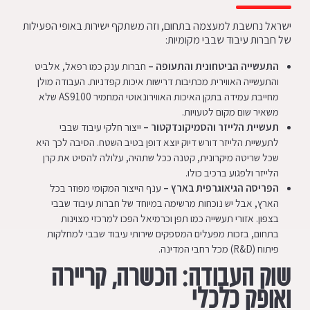
ישראל נחשבת למעצמה בתחום, וזה משתקף ישירות באופי הפעילות
של חברות עיבוד שבבי מקומיות:
התעשייה הביטחונית והתעופה
–
חברות ענק כמו רפאל, אלביט
והתעשייה האווירית מכתיבות דרישות איכות קפדניות. העבודה מולן
מחייבת עמידה בתקן האיכות האווירונאוטי המחמיר AS9100 שלא
משאיר שום מקום לטעויות.
תעשיית הלייזר והסמיקונדקטור
–
ייצור חלקי עיבוד שבבי
לתעשיית הלייזר דורש דיוק יוצא דופן בטיב השטח. הסיבה לכך היא
שכל שריטה מיקרונית, קטנה ככל שתהיה, עלולה להסיט את קרן
הלייזר ולפגוע ברכיב כולו.
הפריסה הגיאוגרפית בארץ –
ענף הייצור המקומי מפוזר בכל
הארץ, אבל יש נוכחות מרשימה במיוחד של חברות עיבוד שבבי
בצפון. אזורי תעשייה כמו תפן וכרמיאל הפכו למרכזי מצוינות
בתחום, בזכות מפעלים המספקים שירותי עיבוד שבבי למחלקות
פיתוח (R&D) מכל רחבי המדינה.
שוק העבודה: הכשרה, קריירה
ואופק כלכלי