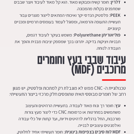
דלרין:
חומר קשיח ומבוקש מאוד. הוא קל מאוד לעיבוד ויוצר שבבים
שמתפנים בקלות מהמכונה.
PEEK
:
פלסטיק הנדסי יקר ואיכותי המתאים לייצור מוצרים עבור
תעשיית התעופה והרפואה, ומסוגל לעמוד בעומסים תרמיים ומכניים
קיצוניים.
פוליאוריתן
Polyurethane
:
משמש בעיקר לעיבוד דגמים,
תבניות ויציקות בדיקה. יתרונו בכך שמספק יציבות מבנית והופך את
העבודה לנוחה.
עיבוד שבבי בעץ וחומרים
מרוכבים (
MDF
)
טכנולוגיית ה- CNC ממש לא מוגבלת רק למתכות ופלסטיק. יש מגוון
רחב של חומרים מבוססי תאית שתופסים חלק מרכזי בייצור התעשייתי:
עץ:
חומר רך ונוח מאוד לעבודה. בתעשיית הרהיטים והעיצוב
משתמשים במחרטות או כרסומות CNC כדי ליצור מעץ צורות
מורכבות, החל ברגליות לרהיטים וידיות, ועד קתות של כלי עבודה
ואלמנטים עיצוביים לבנייה.
MDF
לוח סיבים בצפיפות בינונית:
חומר תעשייתי אחיד לחלוטין,