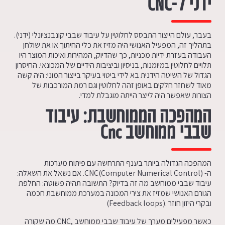
ידני ל-
CNC
בעבר, עולם הייצור התבסס לחלוטין על עיבוד שבבי קונבנציונלי (ידני).
בתהליך זה, המפעיל האנושי היה מזיז את כלי החיתוך או את שולחן
העבודה בעזרת ידיות מכניות, כך שהדיוק, המהירות ואיכות המוצר היו
תלויים לחלוטין במיומנות, בניסיון וביציבות הידיים של המכונאי. החיסרון
הגדול של השיטה הידנית בא לידי ביטוי בעיקר בייצור המוני: היה קשה
מאוד לשחזר חלקים באופן זהה לחלוטין וגם רמת המורכבות של
הצורות שאפשר היה לייצר הייתה מוגבלת למדי.
המהפכה הממוחשבת: עיבוד
שבבי ממוחשב
Cnc
המהפכה הגדולה ביותר בענף התרחשה עם פיתוח מערכות
ה- CNC(Computer Numerical Control). אם נשאל את השאלה:
עיבוד שבבי ממוחשב מה זה בדיוק? התשובה תהיה פשוטה: החלפת
הגורם האנושי שמזיז את צירי המכונה במערכת ממוחשבת חכמה
ובקרי היזון חוזר .(Feedback loops)
כאשר מפעילים מערך של עיבוד שבבי ממוחשב ,CNC מה שקורה