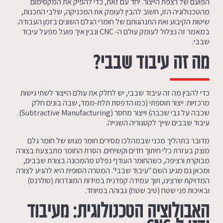
הפועם של רצפת הייצור. יחד עם זאת, כדי להפיק את המקסימום
מהטכנולוגיה הזו, חשוב להבין לעומק את המכניקה, שלבי התכנות,
שיטות הקיבוע ואת התנהגותם של חומרי הגלם השונים בזמן העבודה.
במאמר זה נצלול לעומק עולם ה- CNC ונבין איך פועל מפעל עיבוד
שבבי.
מה זה עיבוד שבבי?
כדי להבין מה זה עיבוד שבבי, יש לחלק את עולם הייצור לשתי גישות
מרכזיות: ייצור תוספתי (כמו הדפסת תלת-ממד, שבה בונים חלק
שכבה על גבי שכבה) וייצור מחסר (Subtractive Manufacturing).
עיבוד שבבים שייך לקטגוריה השנייה.
מדובר בתהליך מכני שבמהלכו מסירים חומר מגוש של חומר גלם
מוצק בעזרת כלי חיתוך חדים וקשיחים. הסרת החומר מתבצעת בצורה
מבוקרת ורציפה, כשהחומר העודף נפלט מהמכונה בצורת שבבים,
ומכאן גם מגיע השם "עיבוד שבבי". המטרה הסופית היא להגיע לצורה
המדויקת שרצינו, תוך עמידה קפדנית במידות המוגדרות (טולרנס)
ובאיכות פני שטח (טיב שטח) גבוהה במיוחד.
האבולוציה הטכנולוגית: מעיבוד