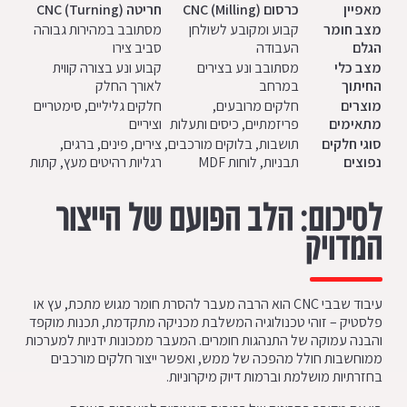
מאפיין
כרסום
CNC (Milling)
חריטה
CNC (Turning)
מצב חומר
קבוע ומקובע לשולחן
מסתובב במהירות גבוהה
הגלם
העבודה
סביב צירו
מצב כלי
מסתובב ונע בצירים
קבוע ונע בצורה קווית
החיתוך
במרחב
לאורך החלק
מוצרים
חלקים מרובעים,
חלקים גליליים, סימטריים
מתאימים
פריזמתיים, כיסים ותעלות
וציריים
סוגי חלקים
תושבות, בלוקים מורכבים,
צירים, פינים, ברגים,
נפוצים
תבניות, לוחות MDF
רגליות רהיטים מעץ, קתות
לסיכום: הלב הפועם של הייצור
המדויק
עיבוד שבבי CNC הוא הרבה מעבר להסרת חומר מגוש מתכת, עץ או
פלסטיק – זוהי טכנולוגיה המשלבת מכניקה מתקדמת, תכנות מוקפד
והבנה עמוקה של התנהגות חומרים. המעבר ממכונות ידניות למערכות
ממוחשבות חולל מהפכה של ממש, ואפשר ייצור חלקים מורכבים
בחזרתיות מושלמת וברמות דיוק מיקרוניות.