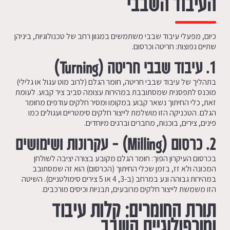
העיבוד השבבי
כיום, מפעלי עיבוד שבבי משתמשים במגוון רחב של טכנולוגיות, ביניהן
שתיים נפוצות: חריטה וכרסום.
1. עיבוד שבבי חריטה (
Turning
)
בתהליך של עיבוד שבבי חריטה, חומר הגלם (לרוב מוט עגול או גלילי)
מוכנס לתפסנית שמסתובבת במהירות עצומה סביב ציר קבוע. לעומת
זאת, כלי החיתוך נשאר קבוע במקומו ומסיר חלקים עודפים מחומר
הגלם. הטכניקה הזו מושלמת לייצור חלקים סימטריים ועגולים כמו
פינים, צירים, בוכנות, מחברים וברגים מיוחדים.
2. כרסום (
Milling
) – עקרונות ושימושים
בכרסום העיקרון הפוך: חומר הגלם מקובע בצורה יציבה לשולחן
המכונה ולא זז, בזמן שכלי החיתוך (הכרסום) הוא זה שמסתובב
במהירות גבוהה ונע במרחב (ב-3, 4 או 5 צירים סימולטניים). השיטה
הזו משמשת לייצור חלקים מרובעים, תבניות וכיסים מורכבים.
תורת החומרים: קלות עיבוד
ומורפולוגיית השבב