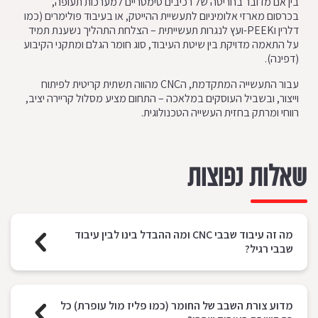
בין אם מדובר בחריטה של רכיבים סימטריים למערכות תעופה,
בכרסום מארזי אלומיניום לתעשיית ההייטק, או בעיבוד פולימרים (כמו
דלרין וPEEK-ועץ לנגרות תעשייתית – הצלחת התהליך נשענת תמיד
על התאמה מדויקת בין שיטת העיבוד, סוג חומר הגלם ומתקני הקיבוע
(דפינה).
עבור התעשייה המתקדמת, הCNC מהווה תשתית קריטית לפיתוח
וייצור, ובשביל העוסקים במלאכה – התחום מציע מסלול קריירה יציב,
רווחי ומרתק בחזית העשייה הטכנולוגית.
שאלות נפוצות
מה זה עיבוד שבבי CNC ומה ההבדל בינו לבין עיבוד
שבבי רגיל?
מדוע צורת השבב של החומר (כמו פליז מול עופרת) כל