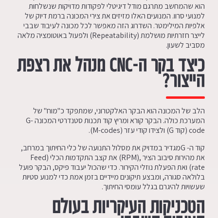
הוא שהמחשב מתרגם מודל דיגיטלי לפקודות מדויקות שנשלחות
למנועי סרוו. המנועים האלו מזיזים את צירי המכונה ברמת דיוק של
אלפיות המילימטר. השדרוג הזה מאפשר לכל מכונה לעיבוד שבבי
לייצר חזרתיות מושלמת (Repeatability) ולפעול באוטומציה מלאה
מסביב לשעון.
כיצד בקר ה-
CNC
מנהל את רצפת
הייצור?
הלב של המכונה הוא הבקר האלקטרוני, שמתפקד כ"מוח" של
המערכת כולה. הבקר קורא ומריץ קוד תכנות סטנדרטי המכונה G-
code (קוד G) ולצידו קודי עזר (M-codes).
קוד ה- Gמגדיר במדויק את מסלול התנועה של כלי החיתוך במרחב,
את מהירות סיבוב הציר ,(RPM) את קצב התקדמות הכלי (Feed
rate) ואת הפעלת נוזלי הקירור. כדי שהכול יעבוד פיקס, הבקר פועל
בלולאה סגורה, ומבצע תיקונים מיידיים בזמן אמת כדי למנוע סטיות
שעשויות להיגרם בגלל עומסי החיתוך.
הטכניקות העיקריות בעולם