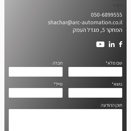
050-6899555
shachar@arc-automation.co.il
המחקר 5, מגדל העמק
שם מלא*
חברה
נושא*
מייל*
תוכן ההודעה