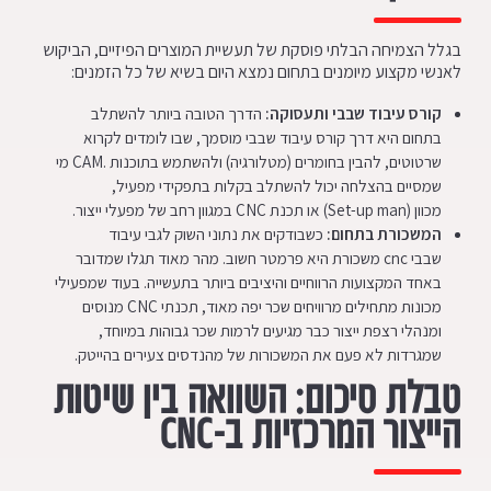
בגלל הצמיחה הבלתי פוסקת של תעשיית המוצרים הפיזיים, הביקוש
לאנשי מקצוע מיומנים בתחום נמצא היום בשיא של כל הזמנים:
קורס עיבוד שבבי ותעסוקה:
הדרך הטובה ביותר להשתלב
בתחום היא דרך קורס עיבוד שבבי מוסמך, שבו לומדים לקרוא
שרטוטים, להבין בחומרים (מטלורגיה) ולהשתמש בתוכנות .CAM מי
שמסיים בהצלחה יכול להשתלב בקלות בתפקידי מפעיל,
מכוון (Set-up man) או תכנת CNC במגוון רחב של מפעלי ייצור.
המשכורת בתחום:
כשבודקים את נתוני השוק לגבי עיבוד
שבבי cnc משכורת היא פרמטר חשוב. מהר מאוד תגלו שמדובר
באחד המקצועות הרווחיים והיציבים ביותר בתעשייה. בעוד שמפעילי
מכונות מתחילים מרוויחים שכר יפה מאוד, תכנתי CNC מנוסים
ומנהלי רצפת ייצור כבר מגיעים לרמות שכר גבוהות במיוחד,
שמגרדות לא פעם את המשכורות של מהנדסים צעירים בהייטק.
טבלת סיכום: השוואה בין שיטות
הייצור המרכזיות ב-
CNC