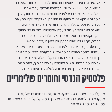
אלומיניום:
חומר רך יחסית ונוח מאוד לעבודה, במיוחד הסגסוגות
הנפוצות כמו 6061 או 7075. במסגרת תהליך
עיבוד שבבי
באלומיניום אפשר להגיע למהירויות חיתוך גבוהות במיוחד, ולכן
חומר זה מבוקש מאוד בתעשיות ההייטק, האלקטרוניקה והתעופה.
פלדה ונירוסטה
:
פלדה מציעה חוזק מבני מעולה אבל היא
נחשבת קשה יותר לעיבוד לעומת אלומיניום, ודורשת כלי חיתוך
חזקים וקשיחים. נירוסטה (פלדת אל-חלד) עמידה מאוד בפני
חלודה, אך יש לה נטייה להתקשות בזמן העבודה,(Work
hardening) מה שמחייב לעבוד במהירויות נמוכות וקירור מסיבי.
עופרת:
דוגמה הפוכה לחומר שלא נוח לעיבוד שבבי, משום שהוא
רך ודביק מדי. העופרת לא נשברת בקלות אלא מייצרת שבבים
ארוכים ומסורבלים שנוטים להימרח על כלי החיתוך, לסתום את
מערכת הפינוי ולהפוך את העבודה למלוכלכת ופחות יציבה.
פלסטיק הנדסי וחומרים פולימריים
מפעלי עיבוד שבבי בפלסטיקה משתמשים בחומרים פולימריים
מתקדמים (פלסטיק הנדסי) כשיש צורך במשקל קל, בידוד חשמלי או
עמידות לחומרים כימיים: