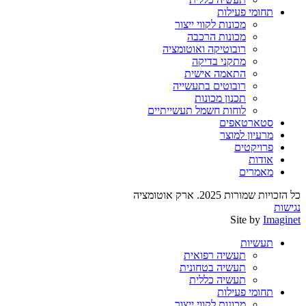
תחומי פעילות
מכונות לקווי ייצור
מכונות הרכבה
רובוטיקה ואוטומציה
מתקני בדיקה
התאמה אישית
רובוטים בתעשייה
תכנון מכונות
לוחות חשמל תעשייתיים
סטארטאפים
מרעיון למוצר
פרויקטים
אודות
מאמרים
כל הזכויות שמורות 2025. ארק אוטומציה
נגישות
Site by
Imaginet
תעשיות
תעשיה רפואית
תעשיה בטחונית
תעשיה כללית
תחומי פעילות
מכונות לקווי ייצור