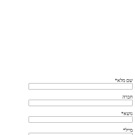
שם מלא*
חברה
נושא*
מייל*