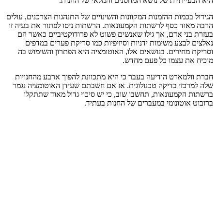
היא הבעייתיות של נושא המחסנים והמלאי של החנות.
הגידול בכמות ההזמנות המקוונות והשינויים של התנהגות הצרכנים, עולים
הרבה מאוד כסף לרשתות הקמעונאות. הרשתות ניסו לפתור את בעיה זו
בעזרת בני אדם, אך גילו שאנשים פשוט לא פרודוקטיביים כאשר הם
נאלצים לבצע משימות ידניות וסיזיפיות כמו סריקת פערים במדפים
וסריקת מחירים. בנושאים אלו, האוטומציה היא הפתרון והשימוש בה
מוכיח את עצמו כל פעם מחדש.
חברת וולמארט הודיעה בעבר כי היא מתכוונת להפוך ארבע מהחנויות
שלה למרכזי בדיקה טכנולוגית. אז אם חשבתם שעידן האוטומציה נגמר
ברשתות הקמעונאות, תחשבו שוב, כי יש סיכוי גדול מאוד שתתקלו
ברובוט אוטונומי במעברים של החנות בעתיד.