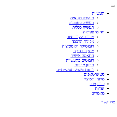
תעשיות
תעשיה רפואית
תעשיה בטחונית
תעשיה כללית
תחומי פעילות
מכונות לקווי ייצור
מכונות הרכבה
רובוטיקה ואוטומציה
מתקני בדיקה
התאמה אישית
רובוטים בתעשייה
תכנון מכונות
לוחות חשמל תעשייתיים
סטארטאפים
מרעיון למוצר
פרויקטים
אודות
מאמרים
צרו קשר