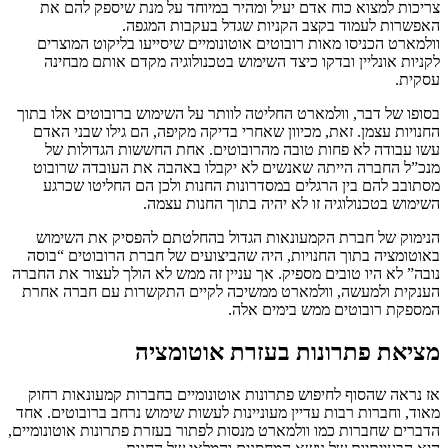
צריכות למצוא כוח אדם יעיל ומהיר במיוחד על מנת שיספק להם את
האפשרות לעמוד בקצב הקניות שגדל בעקבות המגפה.
וולמארט הכניסו מאות רובוטים אוטונומיים שיסייעו בליקוט המוצרים
לקניות אונליין ובדקו כיצד השימוש בטכנולוגיה מקדם אותם מבחינה
עסקית.
בסופו של דבר, וולמארט החליטה לוותר על השימוש ברובוטים אלו בתוך
החנויות עצמן. זאת, מכיוון שאחרי בדיקה מקיפה, הם גילו שבני האדם
עשו עבודה לא פחות טובה מהרובוטים. אחת החששות הגדולות של
מנכ”ל החברה הייתה שאנשים לא יקבלו באהבה את העובדה שרובוט
מסתובב להם בין הרגלים במסדרונות החנות ולכן הם החליטו שכרגע
השימוש בטכנולוגיה זו לא יהיה בתוך החנות עצמה.
הנימוק של חברת הקמעונאות הגדול בהחלטתם להפסיק את השימוש
באוטומציה בתוך החנויות, היה שהביצועים של חברת הרובוטים “בוסה
נובה” לא היו טובים מספיק. אך עניין זה ממש לא הולך לעצור את החברה
הענקית ולמעשה, וולמארט ממשיכה לקיים התקשרות עם חברה אחרת
המספקת רובוטים ממש בימים אלה.
מציאת פתרונות בעזרת אוטומציה
אז נראה שהסוף לחיפוש פתרונות אוטונומיים בחברות קמעונאות רחוק
מאוד, וחברות רבות עדיין מעוניינות לעשות שימוש נרחב ברובוטים. אחד
הדברים שחברות כמו וולמארט מנסות לפתור בעזרת פתרונות אוטונומיים,