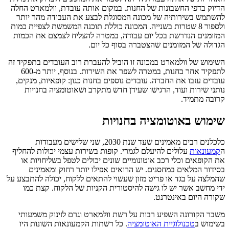
הדיוק בדפי החשבונות של החנות. במקום אותה עובדת, וולמארט החלה
להשתמש בשירותיה של מכונה המסוגלת לבצע את העבודה מהר יותר
ולספור 8 שטרות בשנייה. המכונה כוללת תוכנה המשמשת לצפיית כמות
המזומנים הנדרשת בכל יום עבודה, במטרה להצליח לצמצם את הכמות
הגדולה של המזומנים שהצטברה בסוף כל יום.
השימוש של וולמארט במכונה זו הוביל להעברת רוב העובדים בתפקיד זה
לתפקיד אחר בחנות, במטרה לשפר את השירות. בנוסף, יותר מ-600
עובדים עזבו את החברה. עובדים נוספים בחנות כגון: קופאיות, מנקים,
נותני שירות ועוד, הרגישו שעידן חדש מתקרב ושאוטומציה בחנויות
קרובה מתמיד.
שימוש באוטומציה בחנויות
כלכלנים רבים מאמינים שעד שנת 2030, שני שלישים מעבודות
ה
קמעונאות
עלולים להיעלם לגמרי. קופות בשירות עצמי יכולות להחליף
את הקופאים וכלי רכב אוטונומיים שונים יכולים לטפל בשליחויות או
בסידור המלאים במחסנים. יש הרואים אפילו יותר רחוק ומאמינים
שהמלצה על בגד או פריט מזון שעשוי להתאים ללקוח, יכולה להתבצע על
ידי מחשב אשר יש לו גישה להיסטורית הקניות של הלקוח. קצת כמו
שקורה היום באינטרנט.
משבר הקורונה השפיע רבות על רשת וולמארט וגרם לזינוק משמעותי
בשימוש ב
טכנולוגיית האוטומציה
. כל רשתות הקמעונאות השונות היו