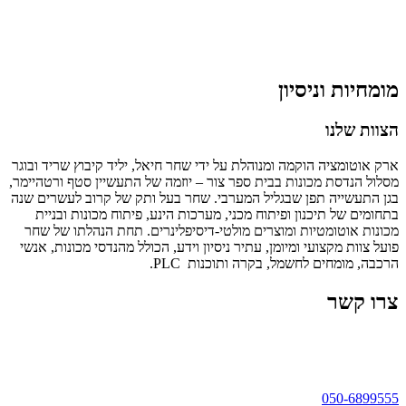
מומחיות וניסיון
הצוות שלנו
ארק אוטומציה הוקמה ומנוהלת על ידי שחר חיאל, יליד קיבוץ שריד ובוגר
מסלול הנדסת מכונות בבית ספר צור – יוזמה של התעשיין סטף ורטהיימר,
בגן התעשייה תפן שבגליל המערבי. שחר בעל ותק של קרוב לעשרים שנה
בתחומים של תיכנון ופיתוח מכני, מערכות הינע, פיתוח מכונות ובניית
מכונות אוטומטיות ומוצרים מולטי-דיסיפלינרים. תחת הנהלתו של שחר
פועל צוות מקצועי ומיומן, עתיר ניסיון וידע, הכולל מהנדסי מכונות, אנשי
הרכבה, מומחים לחשמל, בקרה ותוכנות PLC.
צרו קשר
050-6899555