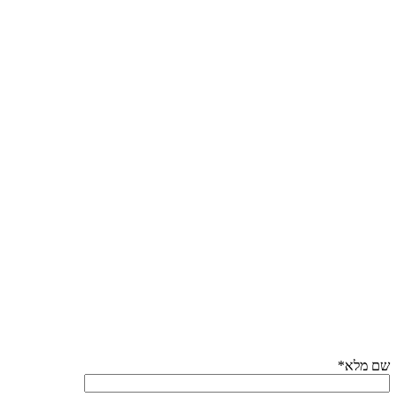
שם מלא*