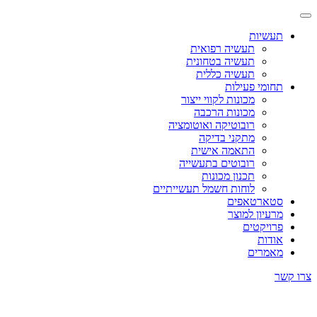
תעשיות
תעשיה רפואית
תעשיה בטחונית
תעשיה כללית
תחומי פעילות
מכונות לקווי ייצור
מכונות הרכבה
רובוטיקה ואוטומציה
מתקני בדיקה
התאמה אישית
רובוטים בתעשייה
תכנון מכונות
לוחות חשמל תעשייתיים
סטארטאפים
מרעיון למוצר
פרויקטים
אודות
מאמרים
צרו קשר