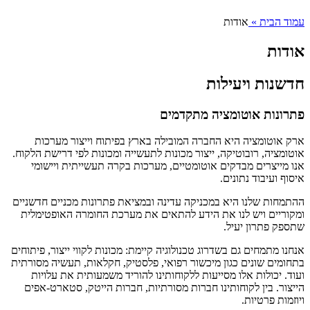
עמוד הבית
»
אודות
אודות
חדשנות ויעילות
פתרונות אוטומציה מתקדמים
ארק אוטומציה היא החברה המובילה בארץ בפיתוח וייצור מערכות
אוטומציה, רובוטיקה, ייצור מכונות לתעשייה ומכונות לפי דרישת הלקוח.
אנו מייצרים מבדקים אוטומטיים, מערכות בקרה תעשייתית ויישומי
איסוף ועיבוד נתונים.
ההתמחות שלנו היא במכניקה עדינה ובמציאת פתרונות מכניים חדשניים
ומקוריים ויש לנו את הידע להתאים את מערכת החומרה האופטימלית
שתספק פתרון יעיל.
אנחנו מתמחים גם בשדרוג טכנולוגיה קיימת: מכונות לקווי ייצור, פיתוחים
בתחומים שונים כגון מיכשור רפואי, פלסטיק, חקלאות, תעשיה מסורתית
ועוד. יכולות אלו מסייעות ללקוחותינו להוריד משמעותית את עלויות
הייצור. בין לקוחותינו חברות מסורתיות, חברות הייטק, סטארט-אפים
ויוזמות פרטיות.