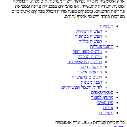
ארק אוטומציה מובילה בפיתוח וייצור מערכות אוטומציה, רובוטיקה
ומכונות ייעודיות לתעשייה. אנו מתמחים במכניקה עדינה ובמציאת
פתרונות חדשניים, ומספקים מענה מדויק הכולל מבדקים אוטומטיים,
מערכות בקרה ויישומי איסוף נתונים.
תעשיות
תעשיה רפואית
תעשיה בטחונית
תעשיה כללית
תחומי פעילות
מכונות לקווי ייצור
מכונות הרכבה
רובוטיקה ואוטומציה
מתקני בדיקה
התאמה אישית
רובוטים בתעשייה
תכנון מכונות
לוחות חשמל תעשייתיים
סטארטאפים
מרעיון למוצר
פרויקטים
אודות
מאמרים
כל הזכויות שמורות 2025. ארק אוטומציה